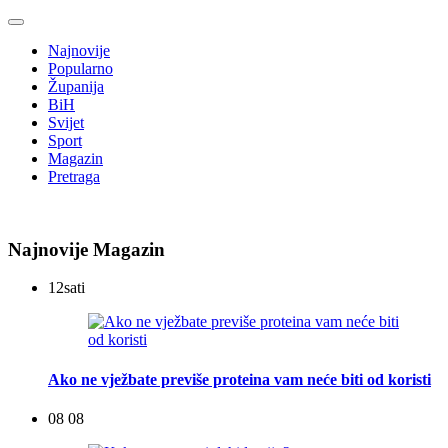
Najnovije
Popularno
Županija
BiH
Svijet
Sport
Magazin
Pretraga
Najnovije Magazin
12
sati
Ako ne vježbate previše proteina vam neće biti od koristi
08 08