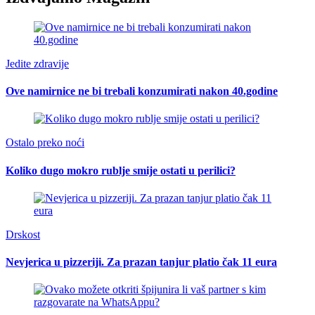
Jedite zdravije
Ove namirnice ne bi trebali konzumirati nakon 40.godine
Ostalo preko noći
Koliko dugo mokro rublje smije ostati u perilici?
Drskost
Nevjerica u pizzeriji. Za prazan tanjur platio čak 11 eura