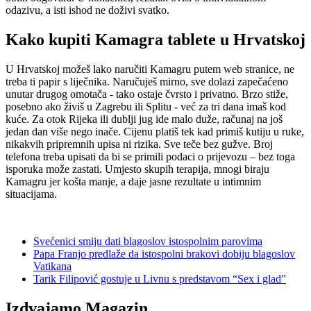
odazivu, a isti ishod ne doživi svatko.
Kako kupiti Kamagra tablete u Hrvatskoj
U Hrvatskoj možeš lako naručiti Kamagru putem web stranice, ne
treba ti papir s liječnika. Naručuješ mirno, sve dolazi zapečaćeno
unutar drugog omotača - tako ostaje čvrsto i privatno. Brzo stiže,
posebno ako živiš u Zagrebu ili Splitu - već za tri dana imaš kod
kuće. Za otok Rijeka ili dublji jug ide malo duže, računaj na još
jedan dan više nego inače. Cijenu platiš tek kad primiš kutiju u ruke,
nikakvih pripremnih upisa ni rizika. Sve teče bez gužve. Broj
telefona treba upisati da bi se primili podaci o prijevozu – bez toga
isporuka može zastati. Umjesto skupih terapija, mnogi biraju
Kamagru jer košta manje, a daje jasne rezultate u intimnim
situacijama.
Svećenici smiju dati blagoslov istospolnim parovima
Papa Franjo predlaže da istospolni brakovi dobiju blagoslov
Vatikana
Tarik Filipović gostuje u Livnu s predstavom “Sex i glad”
Izdvajamo Magazin