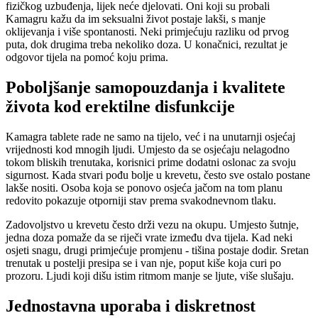
fizičkog uzbuđenja, lijek neće djelovati. Oni koji su probali
Kamagru kažu da im seksualni život postaje lakši, s manje
oklijevanja i više spontanosti. Neki primjećuju razliku od prvog
puta, dok drugima treba nekoliko doza. U konačnici, rezultat je
odgovor tijela na pomoć koju prima.
Poboljšanje samopouzdanja i kvalitete
života kod erektilne disfunkcije
Kamagra tablete rade ne samo na tijelo, već i na unutarnji osjećaj
vrijednosti kod mnogih ljudi. Umjesto da se osjećaju nelagodno
tokom bliskih trenutaka, korisnici prime dodatni oslonac za svoju
sigurnost. Kada stvari pođu bolje u krevetu, često sve ostalo postane
lakše nositi. Osoba koja se ponovo osjeća jačom na tom planu
redovito pokazuje otporniji stav prema svakodnevnom tlaku.
Zadovoljstvo u krevetu često drži vezu na okupu. Umjesto šutnje,
jedna doza pomaže da se riječi vrate između dva tijela. Kad neki
osjeti snagu, drugi primjećuje promjenu - tišina postaje dodir. Sretan
trenutak u postelji presipa se i van nje, poput kiše koja curi po
prozoru. Ljudi koji dišu istim ritmom manje se ljute, više slušaju.
Jednostavna uporaba i diskretnost