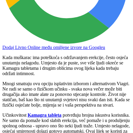
Dodaj Livno Online među omiljene izvore na Googleu
Kada muškarac ima poteškoća s održavanjem erekcije, često osjeća
unutarnju nelagodu. Umjesto da je puste, sve više ljudi okreće se
Kamagra tabletama i drugim oblicima ovog lijeka kada trebaju
održati intimnost.
Mnogi smatraju ovu opciju isplativim izborom i alternativom Viagri.
Ne radi se samo o fizičkom učinku - svaka nova večer može biti
drugačija ako imate alate za ponovno stjecanje kontrole. Život nije
statičan, baš kao što ni unutarnji svjetovi nisu svaki dan isti. Kada se
fizički osjećate bolje, mijenja se i vaša perspektiva na stvari.
Učinkovitost
Kamagra tableta
potvrđuju brojna iskustva korisnika.
Ne samo da pomaže kod slabih erekcija, već pomaže i u produljenju
spolnog odnosa - upravo ono što neki ljudi traže. Umjesto nelagode,
osjećaj smirenosti dolazi gotovo automatski. Ovaj lijek se koristi za