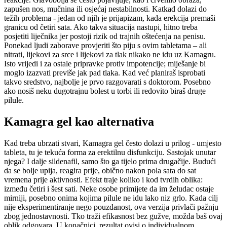
zapušen nos, mučnina ili osjećaj nestabilnosti. Katkad dolazi do
težih problema - jedan od njih je prijapizam, kada erekcija premaši
granicu od četiri sata. Ako takva situacija nastupi, hitno treba
posjetiti liječnika jer postoji rizik od trajnih oštećenja na penisu.
Ponekad ljudi zaborave provjeriti što piju s ovim tabletama – ali
nitrati, lijekovi za srce i lijekovi za tlak nikako ne idu uz Kamagru.
Isto vrijedi i za ostale pripravke protiv impotencije; miješanje bi
moglo izazvati previše jak pad tlaka. Kad već planiraš isprobati
takvo sredstvo, najbolje je prvo razgovarati s doktorom. Posebno
ako nosiš neku dugotrajnu bolest u torbi ili redovito biraš druge
pilule.
Kamagra gel kao alternativa
Kad treba ubrzati stvari, Kamagra gel često dolazi u prilog - umjesto
tableta, tu je tekuća forma za erektilnu disfunkciju. Sastojak unutar
njega? I dalje sildenafil, samo što ga tijelo prima drugačije. Budući
da se bolje upija, reagira prije, obično nakon pola sata do sat
vremena prije aktivnosti. Efekt traje koliko i kod tvrdih oblika:
između četiri i šest sati. Neke osobe primijete da im želudac ostaje
mirniji, posebno onima kojima pilule ne idu lako niz grlo. Kada cilj
nije eksperimentiranje nego pouzdanost, ova verzija privlači pažnju
zbog jednostavnosti. Tko traži efikasnost bez gužve, možda baš ovaj
oblik odgovara. U konačnici, rezultat ovisi o individualnom