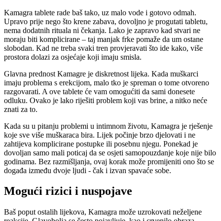
Kamagra tablete rade baš tako, uz malo vode i gotovo odmah.
Upravo prije nego što krene zabava, dovoljno je progutati tabletu,
nema dodatnih rituala ni čekanja. Lako je zapravo kad stvari ne
moraju biti komplicirane – taj manjak frke pomaže da um ostane
slobodan. Kad ne treba svaki tren provjeravati što ide kako, više
prostora dolazi za osjećaje koji imaju smisla.
Glavna prednost Kamagre je diskretnost lijeka. Kada muškarci
imaju problema s erekcijom, malo tko je spreman o tome otvoreno
razgovarati. A ove tablete će vam omogućiti da sami donesete
odluku. Ovako je lako riješiti problem koji vas brine, a nitko neće
znati za to.
Kada su u pitanju problemi u intimnom životu, Kamagra je rješenje
koje sve više muškaraca bira. Lijek počinje brzo djelovati i ne
zahtijeva komplicirane postupke ili posebnu njegu. Ponekad je
dovoljan samo mali poticaj da se osjeti samopouzdanje koje nije bilo
godinama. Bez razmišljanja, ovaj korak može promijeniti ono što se
događa između dvoje ljudi - čak i izvan spavaće sobe.
Mogući rizici i nuspojave
Baš poput ostalih lijekova, Kamagra može uzrokovati neželjene
reakcije. Glavobolja se često pojavljuje, kao i crvenilo obraza,