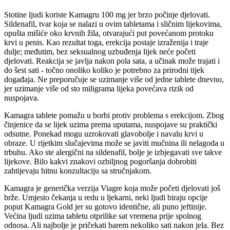
Stotine ljudi koriste Kamagru 100 mg jer brzo počinje djelovati.
Sildenafil, tvar koja se nalazi u ovim tabletama i sličnim lijekovima,
opušta mišiće oko krvnih žila, otvarajući put povećanom protoku
krvi u penis. Kao rezultat toga, erekcija postaje izraženija i traje
dulje; međutim, bez seksualnog uzbuđenja lijek neće početi
djelovati. Reakcija se javlja nakon pola sata, a učinak može trajati i
do šest sati - točno onoliko koliko je potrebno za prirodni tijek
događaja. Ne preporučuje se uzimanje više od jedne tablete dnevno,
jer uzimanje više od sto miligrama lijeka povećava rizik od
nuspojava.
Kamagra tablete pomažu u borbi protiv problema s erekcijom. Zbog
činjenice da se lijek uzima prema uputama, nuspojave su praktički
odsutne. Ponekad mogu uzrokovati glavobolje i navalu krvi u
obraze. U rijetkim slučajevima može se javiti mučnina ili nelagoda u
trbuhu. Ako ste alergični na sildenafil, bolje je izbjegavati sve takve
lijekove. Bilo kakvi znakovi ozbiljnog pogoršanja dobrobiti
zahtijevaju hitnu konzultaciju sa stručnjakom.
Kamagra je generička verzija Viagre koja može početi djelovati još
brže. Umjesto čekanja u redu u ljekarni, neki ljudi biraju opcije
poput Kamagra Gold jer su gotovo identične, ali puno jeftinije.
Većina ljudi uzima tabletu otprilike sat vremena prije spolnog
odnosa. Ali najbolje je pričekati barem nekoliko sati nakon jela. Bez