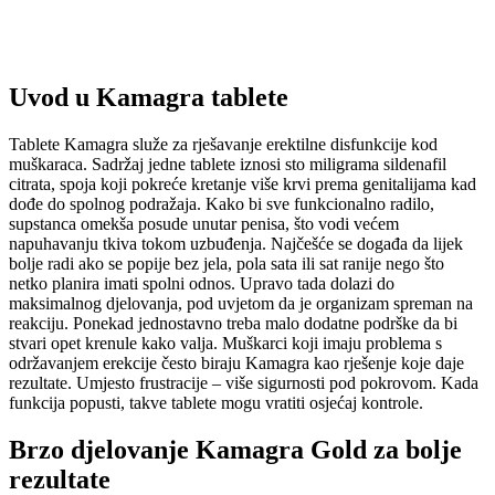
Uvod u Kamagra tablete
Tablete Kamagra služe za rješavanje erektilne disfunkcije kod
muškaraca. Sadržaj jedne tablete iznosi sto miligrama sildenafil
citrata, spoja koji pokreće kretanje više krvi prema genitalijama kad
dođe do spolnog podražaja. Kako bi sve funkcionalno radilo,
supstanca omekša posude unutar penisa, što vodi većem
napuhavanju tkiva tokom uzbuđenja. Najčešće se događa da lijek
bolje radi ako se popije bez jela, pola sata ili sat ranije nego što
netko planira imati spolni odnos. Upravo tada dolazi do
maksimalnog djelovanja, pod uvjetom da je organizam spreman na
reakciju. Ponekad jednostavno treba malo dodatne podrške da bi
stvari opet krenule kako valja. Muškarci koji imaju problema s
održavanjem erekcije često biraju Kamagra kao rješenje koje daje
rezultate. Umjesto frustracije – više sigurnosti pod pokrovom. Kada
funkcija popusti, takve tablete mogu vratiti osjećaj kontrole.
Brzo djelovanje Kamagra Gold za bolje
rezultate