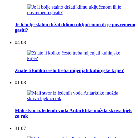
Je li bolje stalno držati klimu uključenom ili je povremeno
gasiti?
04 08
Znate li koliko često treba mijenjati kuhinjske krpe?
01 08
Mali stvor iz ledenih voda Antarktike možda skriva lijek
za rak
31 07