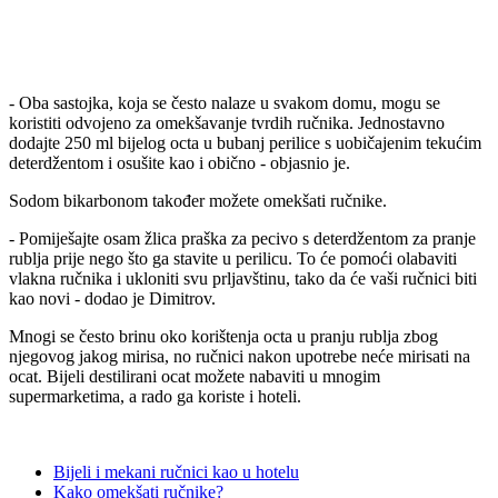
- Oba sastojka, koja se često nalaze u svakom domu, mogu se
koristiti odvojeno za omekšavanje tvrdih ručnika. Jednostavno
dodajte 250 ml bijelog octa u bubanj perilice s uobičajenim tekućim
deterdžentom i osušite kao i obično - objasnio je.
Sodom bikarbonom također možete omekšati ručnike.
- Pomiješajte osam žlica praška za pecivo s deterdžentom za pranje
rublja prije nego što ga stavite u perilicu. To će pomoći olabaviti
vlakna ručnika i ukloniti svu prljavštinu, tako da će vaši ručnici biti
kao novi - dodao je Dimitrov.
Mnogi se često brinu oko korištenja octa u pranju rublja zbog
njegovog jakog mirisa, no ručnici nakon upotrebe neće mirisati na
ocat. Bijeli destilirani ocat možete nabaviti u mnogim
supermarketima, a rado ga koriste i hoteli.
Bijeli i mekani ručnici kao u hotelu
Kako omekšati ručnike?