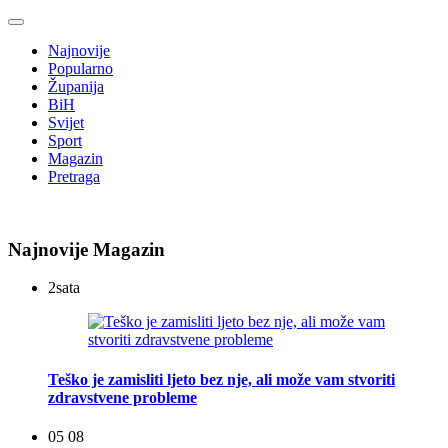
Najnovije
Popularno
Županija
BiH
Svijet
Sport
Magazin
Pretraga
Najnovije Magazin
2
sata
Teško je zamisliti ljeto bez nje, ali može vam stvoriti
zdravstvene probleme
05 08