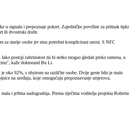
ke u signalu i prepoznaje pokret. Zajedničke površine za pritisak tipki
 ili dvostruki dodir.
 za starije osobe jer nisu potrebni komplicirani unosi. S NFC
ti. Iako postoji zabrinutost da bi netko mogao gledati preko ramena, u
azinu", kaže doktorand Bu Li.
a je oko 92%, s obzirom na različite osobe. Dvije geste bilo je malo
avojnice na uređaju, koje omogućuju prepoznavanje smjerova,
mala i jeftina nadogradnja. Prema riječima voditelja projekta Roberta