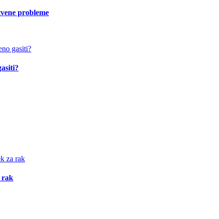
vstvene probleme
asiti?
 rak