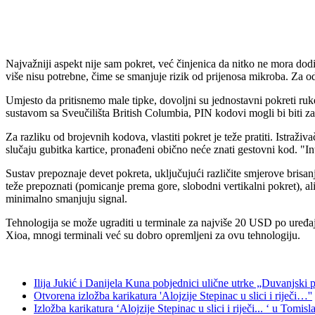
Najvažniji aspekt nije sam pokret, već činjenica da nitko ne mora dodi
više nisu potrebne, čime se smanjuje rizik od prijenosa mikroba. Za od
Umjesto da pritisnemo male tipke, dovoljni su jednostavni pokreti ru
sustavom sa Sveučilišta British Columbia, PIN kodovi mogli bi biti za
Za razliku od brojevnih kodova, vlastiti pokret je teže pratiti. Istraž
slučaju gubitka kartice, pronađeni obično neće znati gestovni kod. "I
Sustav prepoznaje devet pokreta, uključujući različite smjerove brisan
teže prepoznati (pomicanje prema gore, slobodni vertikalni pokret), 
minimalno smanjuju signal.
Tehnologija se može ugraditi u terminale za najviše 20 USD po uređaju
Xioa, mnogi terminali već su dobro opremljeni za ovu tehnologiju.
Ilija Jukić i Danijela Kuna pobjednici ulične utrke „Duvanjski 
Otvorena izložba karikatura 'Alojzije Stepinac u slici i riječi…''
Izložba karikatura ‘Alojzije Stepinac u slici i riječi... ‘ u Tomis