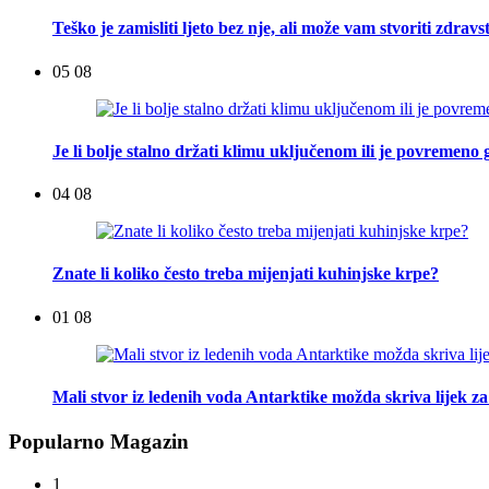
Teško je zamisliti ljeto bez nje, ali može vam stvoriti zdra
05 08
Je li bolje stalno držati klimu uključenom ili je povremeno g
04 08
Znate li koliko često treba mijenjati kuhinjske krpe?
01 08
Mali stvor iz ledenih voda Antarktike možda skriva lijek za
Popularno Magazin
1