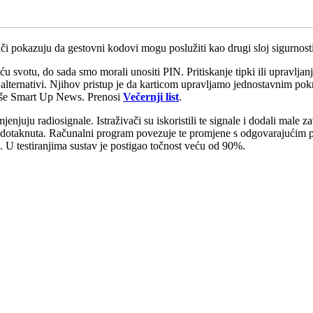
ivači pokazuju da gestovni kodovi mogu poslužiti kao drugi sloj sigurnosti
u svotu, do sada smo morali unositi PIN. Pritiskanje tipki ili upravlj
lternativi. Njihov pristup je da karticom upravljamo jednostavnim pokret
 piše Smart Up News. Prenosi
Večernji list
.
zmjenjuju radiosignale. Istraživači su iskoristili te signale i dodali ma
o dotaknuta. Računalni program povezuje te promjene s odgovarajućim p
e. U testiranjima sustav je postigao točnost veću od 90%.