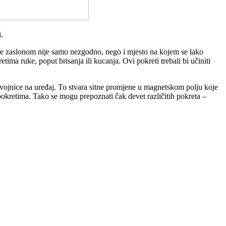
.
anje zaslonom nije samo nezgodno, nego i mjesto na kojem se lako
ima ruke, poput brisanja ili kucanja. Ovi pokreti trebali bi učiniti
le zavojnice na uređaj. To stvara sitne promjene u magnetskom polju koje
okretima. Tako se mogu prepoznati čak devet različitih pokreta –