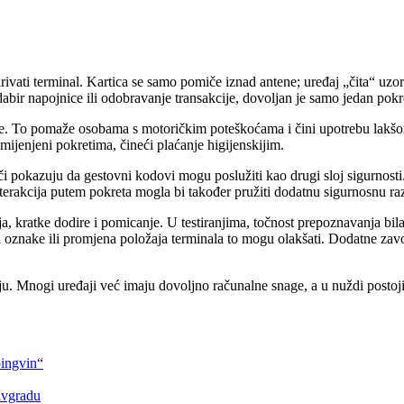
rivati terminal. Kartica se samo pomiče iznad antene; uređaj „čita“ uzor
abir napojnice ili odobravanje transakcije, dovoljan je samo jedan pokret
ke. To pomaže osobama s motoričkim poteškoćama i čini upotrebu lakšom
mijenjeni pokretima, čineći plaćanje higijenskijim.
ivači pokazuju da gestovni kodovi mogu poslužiti kao drugi sloj sigurnos
nterakcija putem pokreta mogla bi također pružiti dodatnu sigurnosnu r
ja, kratke dodire i pomicanje. U testiranjima, točnost prepoznavanja bil
ali oznake ili promjena položaja terminala to mogu olakšati. Dodatne z
. Mnogi uređaji već imaju dovoljno računalne snage, a u nuždi postoji 
pingvin“
lavgradu