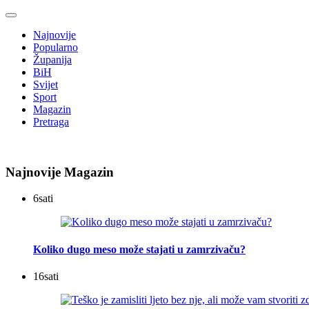
Najnovije
Popularno
Županija
BiH
Svijet
Sport
Magazin
Pretraga
Najnovije Magazin
6
sati
Koliko dugo meso može stajati u zamrzivaču?
16
sati