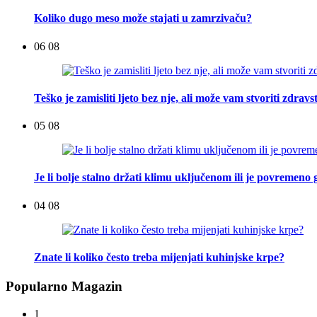
Koliko dugo meso može stajati u zamrzivaču?
06 08
Teško je zamisliti ljeto bez nje, ali može vam stvoriti zdra
05 08
Je li bolje stalno držati klimu uključenom ili je povremeno g
04 08
Znate li koliko često treba mijenjati kuhinjske krpe?
Popularno Magazin
1