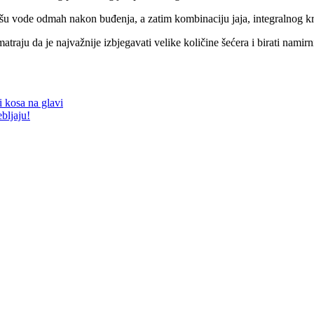
ašu vode odmah nakon buđenja, a zatim kombinaciju jaja, integralnog kr
traju da je najvažnije izbjegavati velike količine šećera i birati namirn
i kosa na glavi
bljaju!