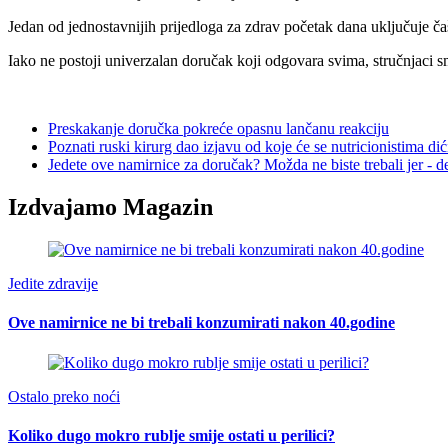
Jedan od jednostavnijih prijedloga za zdrav početak dana uključuje č
Iako ne postoji univerzalan doručak koji odgovara svima, stručnjaci sma
Preskakanje doručka pokreće opasnu lančanu reakciju
Poznati ruski kirurg dao izjavu od koje će se nutricionistima dić
Jedete ove namirnice za doručak? Možda ne biste trebali jer - de
Izdvajamo Magazin
Jedite zdravije
Ove namirnice ne bi trebali konzumirati nakon 40.godine
Ostalo preko noći
Koliko dugo mokro rublje smije ostati u perilici?