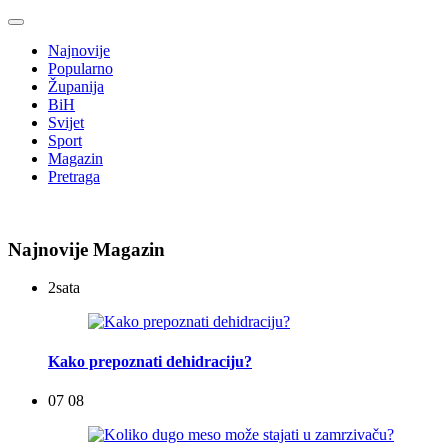
Najnovije
Popularno
Županija
BiH
Svijet
Sport
Magazin
Pretraga
Najnovije Magazin
2
sata
Kako prepoznati dehidraciju?
07 08