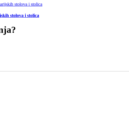
ih stolova i stolica
nja?