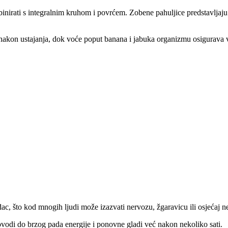
binirati s integralnim kruhom i povrćem. Zobene pahuljice predstavljaju
nakon ustajanja, dok voće poput banana i jabuka organizmu osigurava v
, što kod mnogih ljudi može izazvati nervozu, žgaravicu ili osjećaj n
 dovodi do brzog pada energije i ponovne gladi već nakon nekoliko sati.