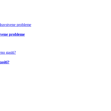
vstvene probleme
asiti?