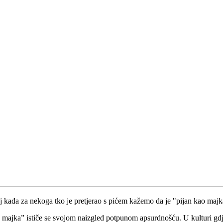
onaj kada za nekoga tko je pretjerao s pićem kažemo da je "pijan kao maj
majka” ističe se svojom naizgled potpunom apsurdnošću. U kulturi gdje 