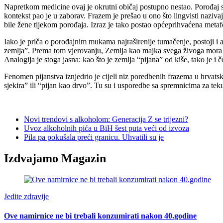
Napretkom medicine ovaj je okrutni običaj postupno nestao. Porođaj se 
kontekst pao je u zaborav. Frazem je prešao u ono što lingvisti naziva
bile žene tijekom porođaja. Izraz je tako postao općeprihvaćena metafo
Iako je priča o porođajnim mukama najraširenije tumačenje, postoji i a
zemlja”. Prema tom vjerovanju, Zemlja kao majka svega živoga mora bi
Analogija je stoga jasna: kao što je zemlja “pijana” od kiše, tako je i 
Fenomen pijanstva iznjedrio je cijeli niz poredbenih frazema u hrvatsk
sjekira” ili “pijan kao drvo”. Tu su i usporedbe sa spremnicima za te
Novi trendovi s alkoholom: Generacija Z se trijezni?
Uvoz alkoholnih pića u BiH šest puta veći od izvoza
Pila pa pokušala preći granicu. Uhvatili su je
Izdvajamo Magazin
Jedite zdravije
Ove namirnice ne bi trebali konzumirati nakon 40.godine