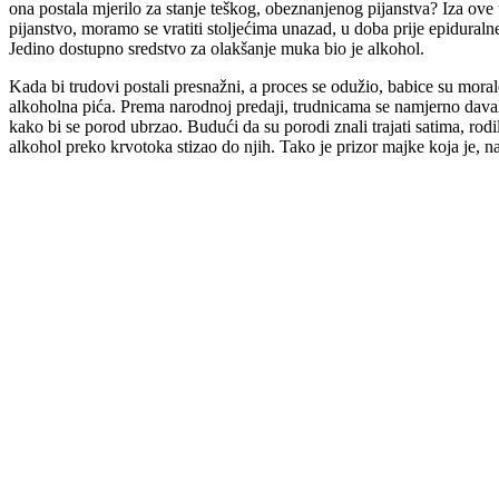
ona postala mjerilo za stanje teškog, obeznanjenog pijanstva? Iza ove
pijanstvo, moramo se vratiti stoljećima unazad, u doba prije epiduraln
Jedino dostupno sredstvo za olakšanje muka bio je alkohol.
Kada bi trudovi postali presnažni, a proces se odužio, babice su morale
alkoholna pića. Prema narodnoj predaji, trudnicama se namjerno davala z
kako bi se porod ubrzao. Budući da su porodi znali trajati satima, rodilj
alkohol preko krvotoka stizao do njih. Tako je prizor majke koja je, n