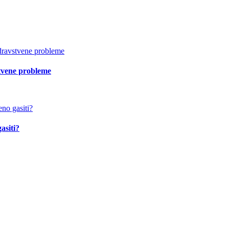
vstvene probleme
asiti?