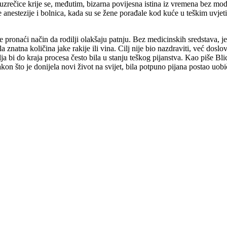
 uzrečice krije se, međutim, bizarna povijesna istina iz vremena bez m
e anestezije i bolnica, kada su se žene porađale kod kuće u teškim uvjet
 pronaći način da rodilji olakšaju patnju. Bez medicinskih sredstava, je
natna količina jake rakije ili vina. Cilj nije bio nazdraviti, već doslo
a bi do kraja procesa često bila u stanju teškog pijanstva. Kao piše Blic,
akon što je donijela novi život na svijet, bila potpuno pijana postao u