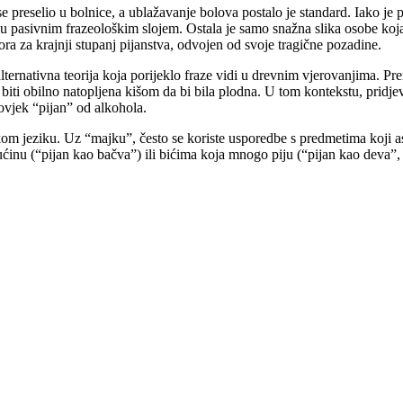
preselio u bolnice, a ublažavanje bolova postalo je standard. Iako je pr
ju pasivnim frazeološkim slojem. Ostala je samo snažna slika osobe koja 
ra za krajnji stupanj pijanstva, odvojen od svoje tragične pozadine.
lternativna teorija koja porijeklo fraze vidi u drevnim vjerovanjima. P
ti obilno natopljena kišom da bi bila plodna. U tom kontekstu, pridjev
čovjek “pijan” od alkohola.
om jeziku. Uz “majku”, često se koriste usporedbe s predmetima koji aso
kućinu (“pijan kao bačva”) ili bićima koja mnogo piju (“pijan kao deva”