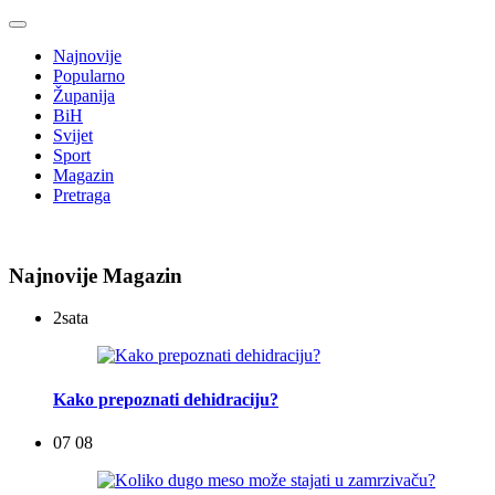
Najnovije
Popularno
Županija
BiH
Svijet
Sport
Magazin
Pretraga
Najnovije Magazin
2
sata
Kako prepoznati dehidraciju?
07 08