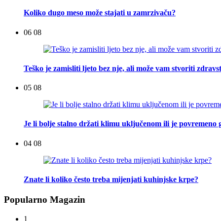
Koliko dugo meso može stajati u zamrzivaču?
06 08
Teško je zamisliti ljeto bez nje, ali može vam stvoriti zdra
05 08
Je li bolje stalno držati klimu uključenom ili je povremeno g
04 08
Znate li koliko često treba mijenjati kuhinjske krpe?
Popularno Magazin
1