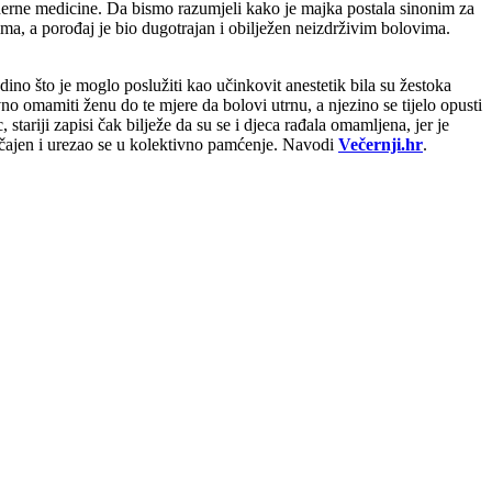
oderne medicine. Da bismo razumjeli kako je majka postala sinonim za
ima, a porođaj je bio dugotrajan i obilježen neizdrživim bolovima.
dino što je moglo poslužiti kao učinkovit anestetik bila su žestoka
vno omamiti ženu do te mjere da bolovi utrnu, a njezino se tijelo opusti
 stariji zapisi čak bilježe da su se i djeca rađala omamljena, jer je
običajen i urezao se u kolektivno pamćenje. Navodi
Večernji.hr
.