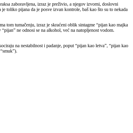
aksa zaboravljena, izraz je preživio, a njegov izvorni, doslovni
je toliko pijana da je posve izvan kontrole, baš kao što su to nekada
rema tom tumačenju, izraz je skraćeni oblik sintagme “pijan kao majka
 “pijan” ne odnosi se na alkohol, već na natopljenost vodom.
ciraju na nestabilnost i padanje, poput “pijan kao letva”, “pijan kao
, “smuk”).