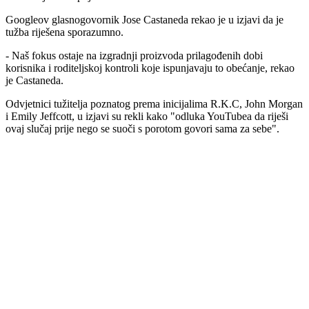
Googleov glasnogovornik Jose Castaneda rekao je u izjavi da je
tužba riješena sporazumno.
- Naš fokus ostaje na izgradnji proizvoda prilagođenih dobi
korisnika i roditeljskoj kontroli koje ispunjavaju to obećanje, rekao
je Castaneda.
Odvjetnici tužitelja poznatog prema inicijalima R.K.C, John Morgan
i Emily Jeffcott, u izjavi su rekli kako "odluka YouTubea da riješi
ovaj slučaj prije nego se suoči s porotom govori sama za sebe".