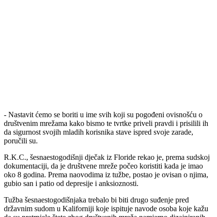
- Nastavit ćemo se boriti u ime svih koji su pogođeni ovisnošću o
društvenim mrežama kako bismo te tvrtke priveli pravdi i prisilili ih
da sigurnost svojih mladih korisnika stave ispred svoje zarade,
poručili su.
R.K.C., šesnaestogodišnji dječak iz Floride rekao je, prema sudskoj
dokumentaciji, da je društvene mreže počeo koristiti kada je imao
oko 8 godina. Prema naovodima iz tužbe, postao je ovisan o njima,
gubio san i patio od depresije i anksioznosti.
Tužba šesnaestogodišnjaka trebalo bi biti drugo suđenje pred
državnim sudom u Kaliforniji koje ispituje navode osoba koje kažu