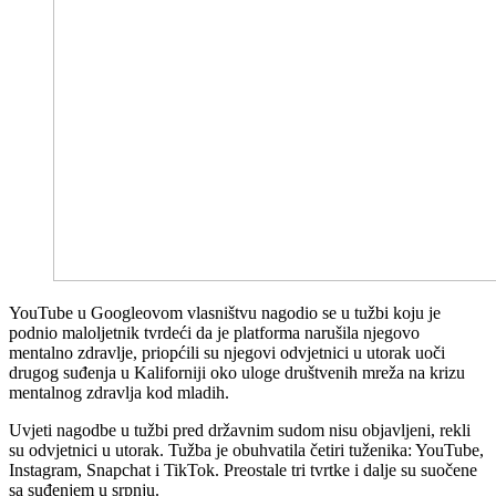
YouTube u Googleovom vlasništvu nagodio se u tužbi koju je
podnio maloljetnik tvrdeći da je platforma narušila njegovo
mentalno zdravlje, priopćili su njegovi odvjetnici u utorak uoči
drugog suđenja u Kaliforniji oko uloge društvenih mreža na krizu
mentalnog zdravlja kod mladih.
Uvjeti nagodbe u tužbi pred državnim sudom nisu objavljeni, rekli
su odvjetnici u utorak. Tužba je obuhvatila četiri tuženika: YouTube,
Instagram, Snapchat i TikTok. Preostale tri tvrtke i dalje su suočene
sa suđenjem u srpnju.