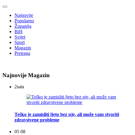
Najnovije
Popularno
Županija
BiH
Svijet
Sport
Magazin
Pretraga
Najnovije Magazin
2
sata
Teško je zamisliti ljeto bez nje, ali može vam stvoriti
zdravstvene probleme
05 08