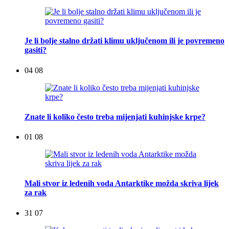
Je li bolje stalno držati klimu uključenom ili je povremeno
gasiti?
04 08
Znate li koliko često treba mijenjati kuhinjske krpe?
01 08
Mali stvor iz ledenih voda Antarktike možda skriva lijek
za rak
31 07