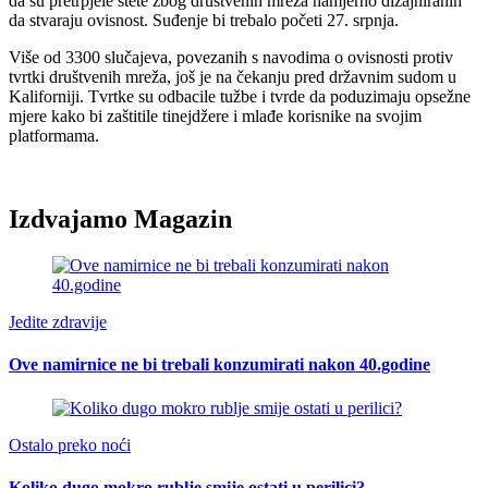
da su pretrpjele štete zbog društvenih mreža namjerno dizajniranih
da stvaraju ovisnost. Suđenje bi trebalo početi 27. srpnja.
Više od 3300 slučajeva, povezanih s navodima o ovisnosti protiv
tvrtki društvenih mreža, još je na čekanju pred državnim sudom u
Kaliforniji. Tvrtke su odbacile tužbe i tvrde da poduzimaju opsežne
mjere kako bi zaštitile tinejdžere i mlađe korisnike na svojim
platformama.
Izdvajamo Magazin
Jedite zdravije
Ove namirnice ne bi trebali konzumirati nakon 40.godine
Ostalo preko noći
Koliko dugo mokro rublje smije ostati u perilici?