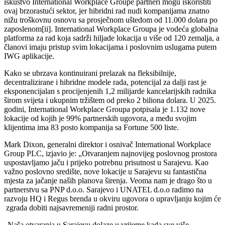
iskustvo International Workplace Groupe partneri mogu iskoristiti
ovaj brzorastući sektor, jer hibridni rad nudi kompanijama znatno
nižu troškovnu osnovu sa prosječnom uštedom od 11.000 dolara po
zaposlenom[ii]. International Workplace Groupa je vodeća globalna
platforma za rad koja sadrži hiljade lokacija u više od 120 zemalja, a
članovi imaju pristup svim lokacijama i poslovnim uslugama putem
IWG aplikacije.
Kako se ubrzava kontinuirani prelazak na fleksibilnije,
decentralizirane i hibridne modele rada, potencijal za dalji rast je
eksponencijalan s procijenjenih 1,2 milijarde kancelarijskih radnika
širom svijeta i ukupnim tržištem od preko 2 biliona dolara. U 2025.
godini, International Workplace Groupa potpisala je 1.132 nove
lokacije od kojih je 99% partnerskih ugovora, a među svojim
klijentima ima 83 posto kompanija sa Fortune 500 liste.
Mark Dixon, generalni direktor i osnivač International Workplace
Group PLC, izjavio je: „Otvaranjem najnovijeg poslovnog prostora
uspostavljamo jaču i prijeko potrebnu prisutnost u Sarajevu. Kao
važno poslovno središte, nove lokacije u Sarajevu su fantastična
mjesta za jačanje naših planova širenja. Veoma nam je drago što u
partnerstvu sa PNP d.o.o. Sarajevo i UNATEL d.o.o radimo na
razvoju HQ i Regus brenda u okviru ugovora o upravljanju kojim će
zgrada dobiti najsavremeniji radni prostor.
„Naša otvaranja u Sarajevu dolaze u vrijeme kada sve više