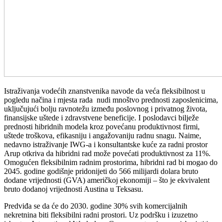
Istraživanja vodećih znanstvenika navode da veća fleksibilnost u
pogledu načina i mjesta rada nudi mnoštvo prednosti zaposlenicima,
uključujući bolju ravnotežu između poslovnog i privatnog života,
finansijske uštede i zdravstvene beneficije. I poslodavci bilježe
prednosti hibridnih modela kroz povećanu produktivnost firmi,
uštede troškova, efikasniju i angažovaniju radnu snagu. Naime,
nedavno istraživanje IWG-a i konsultantske kuće za radni prostor
Arup otkriva da hibridni rad može povećati produktivnost za 11%.
Omogućen fleksibilnim radnim prostorima, hibridni rad bi mogao do
2045. godine godišnje pridonijeti do 566 milijardi dolara bruto
dodane vrijednosti (GVA) američkoj ekonomiji – što je ekvivalent
bruto dodanoj vrijednosti Austina u Teksasu.
Predviđa se da će do 2030. godine 30% svih komercijalnih
nekretnina biti fleksibilni radni prostori. Uz podršku i izuzetno