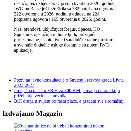
rastućoj bazi klijenata. U prvom kvartalu 2026. godine,
IWG mreža se još brže širila sa 382 potpisana ugovora i
222 otvorenja u 2026. godini u odnosu na 224
potpisana ugovora i 165 otvorenja u 2025. godini.
Naši brendovi, uključujući Regus, Spaces, HQ i
Signature, opslužuju milione ljudi, pružajući
profesionalne, inspirativne i saradničke radne prostore,
a sve naše digitalne usluge dostupne su putem IWG
aplikacije.
Poziv na javne konzultacije o Strategiji razvoja grada Livna
2023-2027
Prosječna plaća u FBiH za 800 KM je manja od one koju
priželjkuje većina stanovnika
BiH druga u svijetu po rastu plaće, a građani sve siromašniji
Izdvajamo Magazin