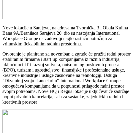
Nove lokacije u Sarajevu, na adresama Tvornička 3 i Obala Kulina
Bana 9A/Branilaca Sarajeva 20, dio su nastojanja International
Workplace Groupe da zadovolji naglo rastuću potražnju za
vrhunskim fleksibilnim radnim prostorima.
Otvorenje je planirano za novembar, a zgrade će pružiti radni prostor
etabliranim firmama i start-up kompanijama iz raznih industrija,
uključujući IT i razvoj softvera, outsourcing poslovnih procesa
(BPO), turizam i ugostiteljstvo, finansijske i profesionalne usluge,
kreativne industrije i usluge zasnovane na tehnologiji. Usluga
"Dizajniraj svoju kancelariju" International Workplace Groupe
omogućava kompanijama da u potpunosti prilagode radni prostor
svojim potrebama. Nove HQ i Regus lokacije uključivat će sadržaje
poput privatnih kancelarija, sala za sastanke, zajedničkih radnih i
kreativnih prostora.