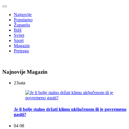
Najnovije
Popularno
Županija
BiH
Svijet
Sport
Magazin
Pretraga
Najnovije Magazin
23
sata
Je li bolje stalno držati klimu uključenom ili je povremeno
gasiti?
04 08