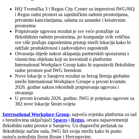
HQ Tvornička 3 i Regus City Center su impresivni IWG/HQ
i Regus radni prostori sa zajedničkim radnim prostorijama,
privatnim kancelarijama, salama za sastanke i kreativnim
prostorima
Potpisivanje ugovora rezultat je sve veće potražnje za
fleksibilnim radnim prostorima, jer kompanije svih veličina
sve više pružaju zaposlenima pristup mreži lokacija kako bi
održale produktivnost i zadovoljstvo zaposlenih
Otvaranja slijede nakon sklapanja partnerskih sporazuma s
vlasnicima objekata koji su investirali u platformu
International Workplace Group kako bi uspostavili fleksibilne
radne prostore pod IWG brendom
Nove lokacije u Sarajevu rezultat su brzog širenja globalne
mreže International Workplace Groupe u prvom kvartalu
2026. godine nakon rekordnih potpisivanja ugovora i
otvaranja
U prvom kvartalu 2026. godine, IWG je potpisao ugovore za
382 nove lokacije širom svijeta
International Workplace Group
, najveća svjetska platforma za rad
s brendovima uključujući
Spaces
i
Regus
, otvara najsavremeniji
fleksibilni radni prostor u Sarajevu. Uz dugoročni prelazak na
fleksibilnije načine rada, IWG širi svoju mrežu kako bi pratio
rastuću potražnju širom Bosne i Hercegovine.