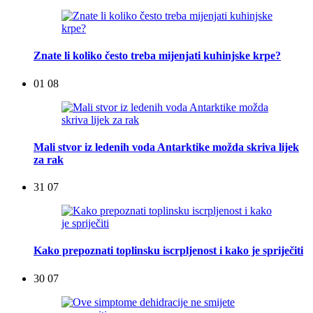
Znate li koliko često treba mijenjati kuhinjske krpe?
01 08
Mali stvor iz ledenih voda Antarktike možda skriva lijek
za rak
31 07
Kako prepoznati toplinsku iscrpljenost i kako je spriječiti
30 07