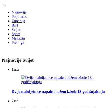
Najnovije
Popularno
Županija
BiH
Svijet
Sport
Magazin
Pretraga
Najnovije Svijet
1
sata
Dvije maloljetnice napale i nožem izbole 18-godišnjakinju
7
sati