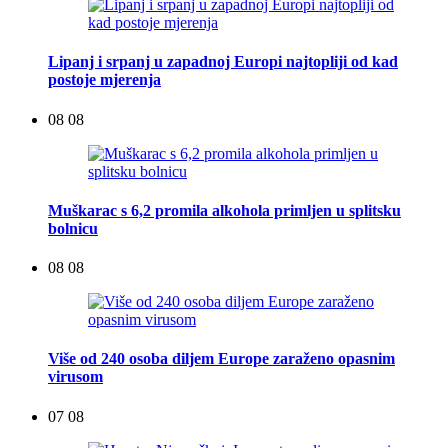
Lipanj i srpanj u zapadnoj Europi najtopliji od kad
postoje mjerenja
08 08
Muškarac s 6,2 promila alkohola primljen u splitsku
bolnicu
08 08
Više od 240 osoba diljem Europe zaraženo opasnim
virusom
07 08