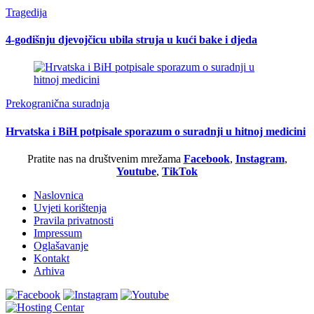
Tragedija
4-godišnju djevojčicu ubila struja u kući bake i djeda
Prekogranična suradnja
Hrvatska i BiH potpisale sporazum o suradnji u hitnoj medicini
Pratite nas na društvenim mrežama
Facebook
,
Instagram
,
Youtube
,
TikTok
Naslovnica
Uvjeti korištenja
Pravila privatnosti
Impressum
Oglašavanje
Kontakt
Arhiva