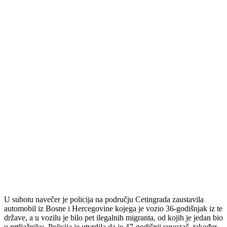
U subotu navečer je policija na području Cetingrada zaustavila
automobil iz Bosne i Hercegovine kojega je vozio 36-godišnjak iz te
države, a u vozilu je bilo pet ilegalnih migranta, od kojih je jedan bio
u prtljažniku. Policija je utvrdila da je 47-godišnji suvozač, također