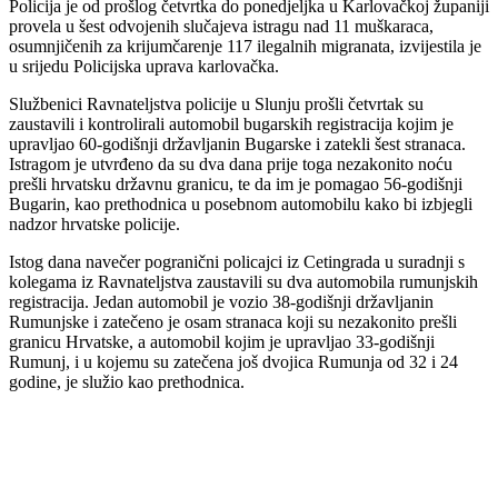
Policija je od prošlog četvrtka do ponedjeljka u Karlovačkoj županiji
provela u šest odvojenih slučajeva istragu nad 11 muškaraca,
osumnjičenih za krijumčarenje 117 ilegalnih migranata, izvijestila je
u srijedu Policijska uprava karlovačka.
Službenici Ravnateljstva policije u Slunju prošli četvrtak su
zaustavili i kontrolirali automobil bugarskih registracija kojim je
upravljao 60-godišnji državljanin Bugarske i zatekli šest stranaca.
Istragom je utvrđeno da su dva dana prije toga nezakonito noću
prešli hrvatsku državnu granicu, te da im je pomagao 56-godišnji
Bugarin, kao prethodnica u posebnom automobilu kako bi izbjegli
nadzor hrvatske policije.
Istog dana navečer pogranični policajci iz Cetingrada u suradnji s
kolegama iz Ravnateljstva zaustavili su dva automobila rumunjskih
registracija. Jedan automobil je vozio 38-godišnji državljanin
Rumunjske i zatečeno je osam stranaca koji su nezakonito prešli
granicu Hrvatske, a automobil kojim je upravljao 33-godišnji
Rumunj, i u kojemu su zatečena još dvojica Rumunja od 32 i 24
godine, je služio kao prethodnica.