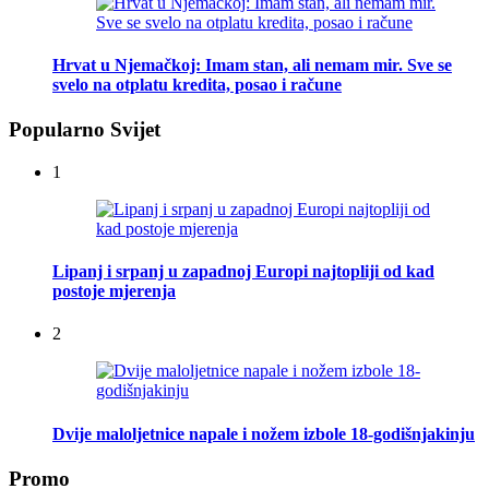
Hrvat u Njemačkoj: Imam stan, ali nemam mir. Sve se
svelo na otplatu kredita, posao i račune
Popularno Svijet
1
Lipanj i srpanj u zapadnoj Europi najtopliji od kad
postoje mjerenja
2
Dvije maloljetnice napale i nožem izbole 18-godišnjakinju
Promo