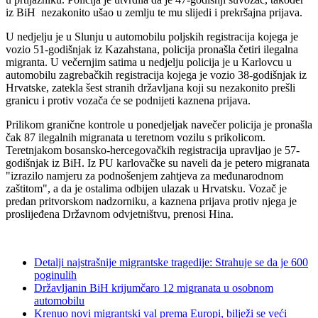
iz BiH nezakonito ušao u zemlju te mu slijedi i prekršajna prijava.
U nedjelju je u Slunju u automobilu poljskih registracija kojega je
vozio 51-godišnjak iz Kazahstana, policija pronašla četiri ilegalna
migranta. U večernjim satima u nedjelju policija je u Karlovcu u
automobilu zagrebačkih registracija kojega je vozio 38-godišnjak iz
Hrvatske, zatekla šest stranih državljana koji su nezakonito prešli
granicu i protiv vozača će se podnijeti kaznena prijava.
Prilikom granične kontrole u ponedjeljak navečer policija je pronašla
čak 87 ilegalnih migranata u teretnom vozilu s prikolicom.
Teretnjakom bosansko-hercegovačkih registracija upravljao je 57-
godišnjak iz BiH. Iz PU karlovačke su naveli da je petero migranata
"izrazilo namjeru za podnošenjem zahtjeva za međunarodnom
zaštitom", a da je ostalima odbijen ulazak u Hrvatsku. Vozač je
predan pritvorskom nadzorniku, a kaznena prijava protiv njega je
proslijeđena Državnom odvjetništvu, prenosi Hina.
Detalji najstrašnije migrantske tragedije: Strahuje se da je 600
poginulih
Državljanin BiH krijumčaro 12 migranata u osobnom
automobilu
Krenuo novi migrantski val prema Europi, bilježi se veći