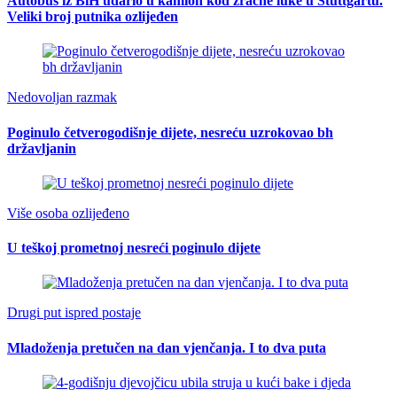
Autobus iz BiH udario u kamion kod zračne luke u Stuttgartu.
Veliki broj putnika ozlijeđen
Nedovoljan razmak
Poginulo četverogodišnje dijete, nesreću uzrokovao bh
državljanin
Više osoba ozlijeđeno
U teškoj prometnoj nesreći poginulo dijete
Drugi put ispred postaje
Mladoženja pretučen na dan vjenčanja. I to dva puta