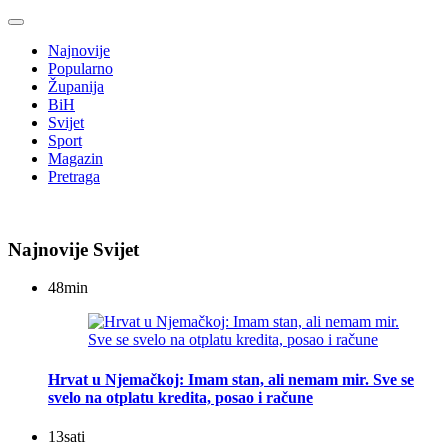
Najnovije
Popularno
Županija
BiH
Svijet
Sport
Magazin
Pretraga
Najnovije Svijet
48
min
Hrvat u Njemačkoj: Imam stan, ali nemam mir. Sve se
svelo na otplatu kredita, posao i račune
13
sati