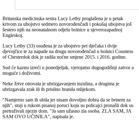
Britanska medicinska sestra Lucy Letby proglašena je u petak
krivom za ubojstvo sedmero novorođenčadi i pokušaj ubojstva još
šestero njih na neonatalnom odjelu bolnice u sjeverozapadnoj
Engleskoj.
Lucy Letby (33) osuđena je za ubojstvo pet dječaka i dvije
djevojčice te za napade na drugu novorođenčad u bolnici Countess
of Chesterdok dok je radila noćne smjene 2015. i 2016. godine.
Sud će kaznu izreći u ponedjeljak, vjerojatno dugogodišnji zatvor a
moguće i doživotni.
Neke žrtve otrovala je ubrizgavanjem inzulina, a drugima je
ubrizgavala zrak ili ih prisilno hranila mlijekom.
"Namjerno sam ih ubila jer nisam dovoljno dobra da se brinem za
njih", stoji u rukom pisanoj poruci koju su policajci pronašli dok su
pretraživali njezin dom. "Ja sam užasno zla osoba. ZLA SAM, JA
SAM OVO UČINILA", napisala je.