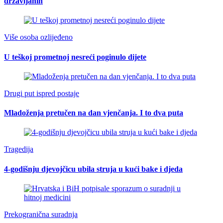
državljanin
Više osoba ozlijeđeno
U teškoj prometnoj nesreći poginulo dijete
Drugi put ispred postaje
Mladoženja pretučen na dan vjenčanja. I to dva puta
Tragedija
4-godišnju djevojčicu ubila struja u kući bake i djeda
Prekogranična suradnja