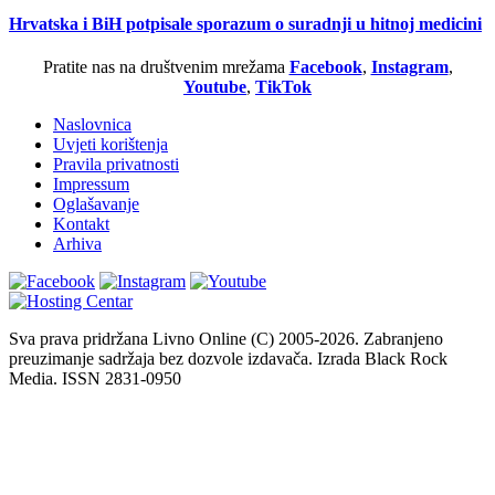
Hrvatska i BiH potpisale sporazum o suradnji u hitnoj medicini
Pratite nas na društvenim mrežama
Facebook
,
Instagram
,
Youtube
,
TikTok
Naslovnica
Uvjeti korištenja
Pravila privatnosti
Impressum
Oglašavanje
Kontakt
Arhiva
Sva prava pridržana Livno Online (C) 2005-2026. Zabranjeno
preuzimanje sadržaja bez dozvole izdavača. Izrada Black Rock
Media. ISSN 2831-0950