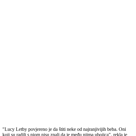
"Lucy Letby povjereno je da štiti neke od najranjivijih beba. Oni
koji su radili s njom nisu znali da je među njima ubojica", rekla je