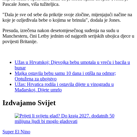
Pascale Jones, viša tužiteljica.
"Dala je sve od sebe da prikrije svoje zločine, mijenjajući načine na
koje je ozljeđivala bebe o kojima se brinula", dodala je Jones.
Presuda, izrečena nakon desetomjesečnog suđenja na sudu u
Manchesteru, čini Letby jednim od najgorih serijskih ubojica djece u
povijesti Britanije.
Užas u Hrvatskoj: Djevojka bebu umotala u vreću i bacila u
bunar
Majka ostavila bebu samu 10 dana i otišla na odmor;
Optužena za ubojstvo
Užas: Hrvatica rodila i ostavila dijete u vinogradu u
Mađarskoj. Dijete umrlo
Izdvajamo Svijet
Super El Nino