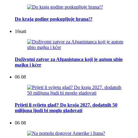
Do kraja godine poskupljuje hrana!?
16
sati
Doživotni zatvor za Afganistanca koji je autom ubio
majku i kćer
06 08
Prijeti li svijetu glad? Do kraja 2027. dodatnih 50
milijuna ljudi bi moglo gladovati
06 08