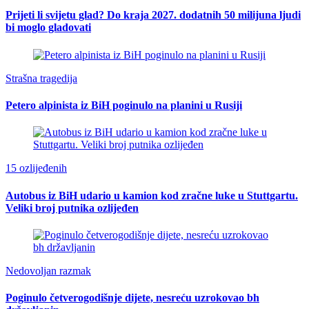
Prijeti li svijetu glad? Do kraja 2027. dodatnih 50 milijuna ljudi
bi moglo gladovati
Strašna tragedija
Petero alpinista iz BiH poginulo na planini u Rusiji
15 ozlijeđenih
Autobus iz BiH udario u kamion kod zračne luke u Stuttgartu.
Veliki broj putnika ozlijeđen
Nedovoljan razmak
Poginulo četverogodišnje dijete, nesreću uzrokovao bh