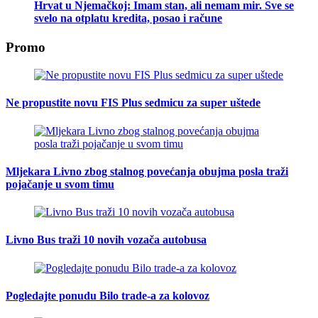
Hrvat u Njemačkoj: Imam stan, ali nemam mir. Sve se
svelo na otplatu kredita, posao i račune
Promo
Ne propustite novu FIS Plus sedmicu za super uštede
Mljekara Livno zbog stalnog povećanja obujma posla traži
pojačanje u svom timu
Livno Bus traži 10 novih vozača autobusa
Pogledajte ponudu Bilo trade-a za kolovoz