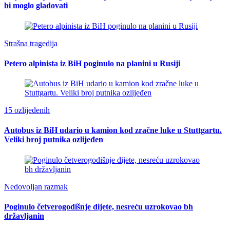
bi moglo gladovati
Strašna tragedija
Petero alpinista iz BiH poginulo na planini u Rusiji
15 ozlijeđenih
Autobus iz BiH udario u kamion kod zračne luke u Stuttgartu.
Veliki broj putnika ozlijeđen
Nedovoljan razmak
Poginulo četverogodišnje dijete, nesreću uzrokovao bh
državljanin