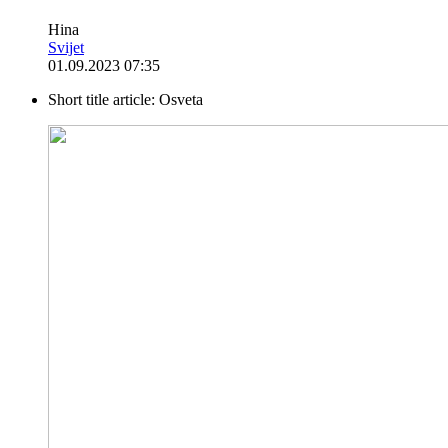
Hina
Svijet
01.09.2023 07:35
Short title article:
Osveta