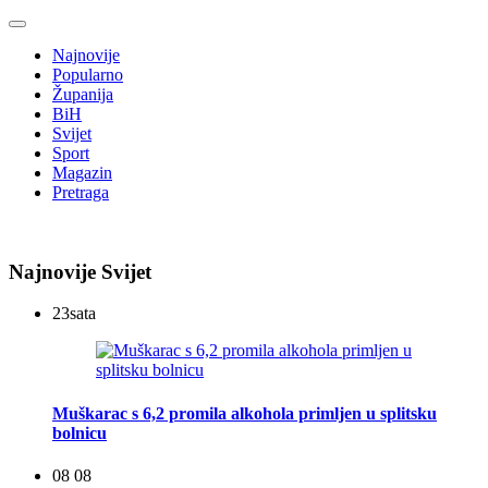
Najnovije
Popularno
Županija
BiH
Svijet
Sport
Magazin
Pretraga
Najnovije Svijet
23
sata
Muškarac s 6,2 promila alkohola primljen u splitsku
bolnicu
08 08