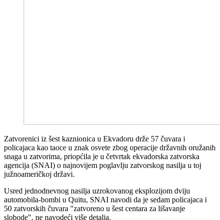
Zatvorenici iz šest kaznionica u Ekvadoru drže 57 čuvara i
policajaca kao taoce u znak osvete zbog operacije državnih oružanih
snaga u zatvorima, priopćila je u četvrtak ekvadorska zatvorska
agencija (SNAI) o najnovijem poglavlju zatvorskog nasilja u toj
južnoameričkoj državi.
Usred jednodnevnog nasilja uzrokovanog eksplozijom dviju
automobila-bombi u Quitu, SNAI navodi da je sedam policajaca i
50 zatvorskih čuvara "zatvoreno u šest centara za lišavanje
slobode", ne navodeći više detalja.