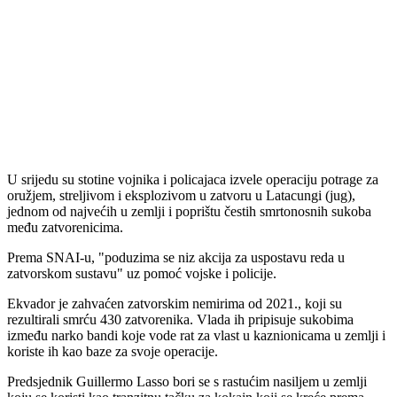
U srijedu su stotine vojnika i policajaca izvele operaciju potrage za
oružjem, streljivom i eksplozivom u zatvoru u Latacungi (jug),
jednom od najvećih u zemlji i poprištu čestih smrtonosnih sukoba
među zatvorenicima.
Prema SNAI-u, "poduzima se niz akcija za uspostavu reda u
zatvorskom sustavu" uz pomoć vojske i policije.
Ekvador je zahvaćen zatvorskim nemirima od 2021., koji su
rezultirali smrću 430 zatvorenika. Vlada ih pripisuje sukobima
između narko bandi koje vode rat za vlast u kaznionicama u zemlji i
koriste ih kao baze za svoje operacije.
Predsjednik Guillermo Lasso bori se s rastućim nasiljem u zemlji