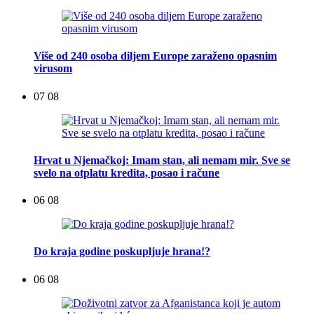
Više od 240 osoba diljem Europe zaraženo opasnim
virusom
07 08
Hrvat u Njemačkoj: Imam stan, ali nemam mir. Sve se
svelo na otplatu kredita, posao i račune
06 08
Do kraja godine poskupljuje hrana!?
06 08