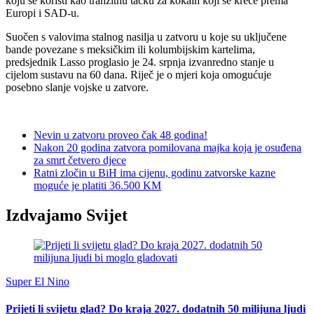
koju se koristi kao tranzitnu tačku za kokain koji se kreće prema
Europi i SAD-u.
Suočen s valovima stalnog nasilja u zatvoru u koje su uključene
bande povezane s meksičkim ili kolumbijskim kartelima,
predsjednik Lasso proglasio je 24. srpnja izvanredno stanje u
cijelom sustavu na 60 dana. Riječ je o mjeri koja omogućuje
posebno slanje vojske u zatvore.
Nevin u zatvoru proveo čak 48 godina!
Nakon 20 godina zatvora pomilovana majka koja je osuđena
za smrt četvero djece
Ratni zločin u BiH ima cijenu, godinu zatvorske kazne
moguće je platiti 36.500 KM
Izdvajamo Svijet
Super El Nino
Prijeti li svijetu glad? Do kraja 2027. dodatnih 50 milijuna ljudi