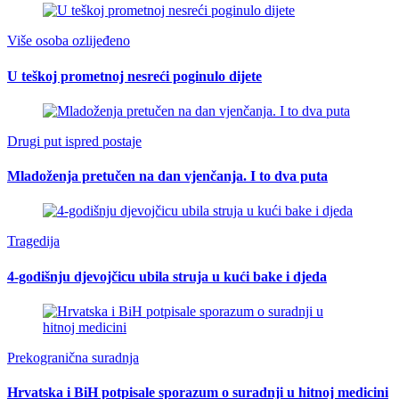
Više osoba ozlijeđeno
U teškoj prometnoj nesreći poginulo dijete
Drugi put ispred postaje
Mladoženja pretučen na dan vjenčanja. I to dva puta
Tragedija
4-godišnju djevojčicu ubila struja u kući bake i djeda
Prekogranična suradnja
Hrvatska i BiH potpisale sporazum o suradnji u hitnoj medicini