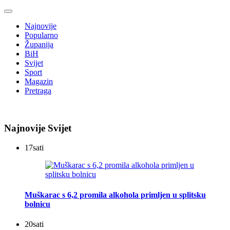
Najnovije
Popularno
Županija
BiH
Svijet
Sport
Magazin
Pretraga
Najnovije Svijet
17
sati
Muškarac s 6,2 promila alkohola primljen u splitsku
bolnicu
20
sati