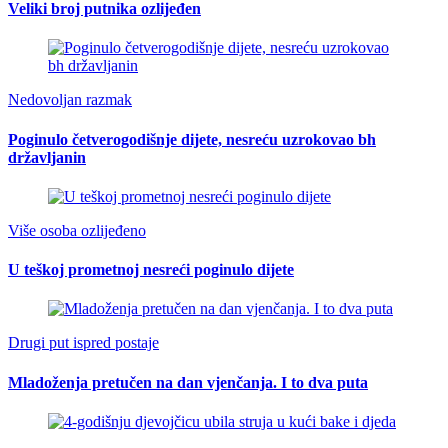
Veliki broj putnika ozlijeđen
Nedovoljan razmak
Poginulo četverogodišnje dijete, nesreću uzrokovao bh
državljanin
Više osoba ozlijeđeno
U teškoj prometnoj nesreći poginulo dijete
Drugi put ispred postaje
Mladoženja pretučen na dan vjenčanja. I to dva puta