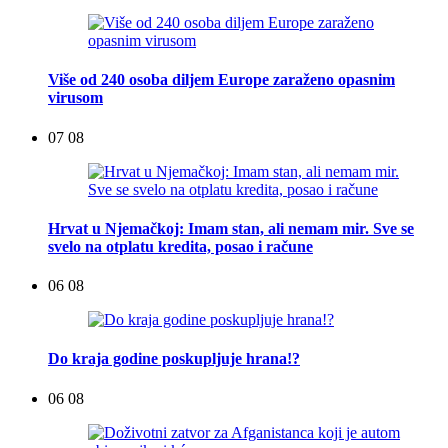
Više od 240 osoba diljem Europe zaraženo opasnim
virusom
07 08
Hrvat u Njemačkoj: Imam stan, ali nemam mir. Sve se
svelo na otplatu kredita, posao i račune
06 08
Do kraja godine poskupljuje hrana!?
06 08