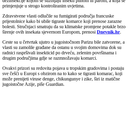
dezinsekcije kojom se suzbijaju insekti plinom ili parom, a koja se
primjenjuje u strogo kontroliranim uvjetima.
Zdravstvene vlasti odlučile su fumigirati područja francuske
prijestolnice kako bi ubile tigraste komarce koji prenose zarazne
bolesti. Stručnjaci smatraju da su klimatske promjene potakle brzo
širenje ovih insekata sjevernom Europom, prenosi
Dnevnik.hr
.
Ceste su u četvrtak ujutro u jugoistočnom Parizu bile zatvorene, a
vlasti su zamolile građane da ostanu u svojim domovima dok su
radnici raspršivali insekticid po drveću, zelenim površinama i
drugim područjima gdje se razmnožavaju komarci.
Ovakvi prizori su redovita pojava u tropskim gradovima i postaju
sve češći u Europi s obzirom na to kako se tigrasti komarac, koji
može prenijeti viruse denge, chikungunye i zike, širi iz matične
jugoistočne Azije, piše Guardian.