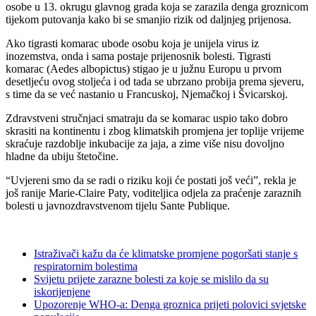
osobe u 13. okrugu glavnog grada koja se zarazila denga groznicom
tijekom putovanja kako bi se smanjio rizik od daljnjeg prijenosa.
Ako tigrasti komarac ubode osobu koja je unijela virus iz
inozemstva, onda i sama postaje prijenosnik bolesti. Tigrasti
komarac (Aedes albopictus) stigao je u južnu Europu u prvom
desetljeću ovog stoljeća i od tada se ubrzano probija prema sjeveru,
s time da se već nastanio u Francuskoj, Njemačkoj i Švicarskoj.
Zdravstveni stručnjaci smatraju da se komarac uspio tako dobro
skrasiti na kontinentu i zbog klimatskih promjena jer toplije vrijeme
skraćuje razdoblje inkubacije za jaja, a zime više nisu dovoljno
hladne da ubiju štetočine.
“Uvjereni smo da se radi o riziku koji će postati još veći”, rekla je
još ranije Marie-Claire Paty, voditeljica odjela za praćenje zaraznih
bolesti u javnozdravstvenom tijelu Sante Publique.
Istraživači kažu da će klimatske promjene pogoršati stanje s
respiratornim bolestima
Svijetu prijete zarazne bolesti za koje se mislilo da su
iskorijenjene
Upozorenje WHO-a: Denga groznica prijeti polovici svjetske