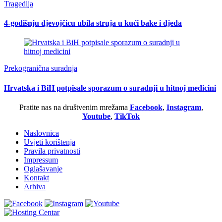
Tragedija
4-godišnju djevojčicu ubila struja u kući bake i djeda
Prekogranična suradnja
Hrvatska i BiH potpisale sporazum o suradnji u hitnoj medicini
Pratite nas na društvenim mrežama
Facebook
,
Instagram
,
Youtube
,
TikTok
Naslovnica
Uvjeti korištenja
Pravila privatnosti
Impressum
Oglašavanje
Kontakt
Arhiva