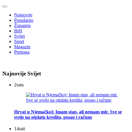
Najnovije
Popularno
Županija
BiH
Svijet
Sport
Magazin
Pretraga
Najnovije Svijet
2
sata
Hrvat u Njemačkoj: Imam stan, ali nemam mir. Sve se
svelo na otplatu kredita, posao i račune
14
sati