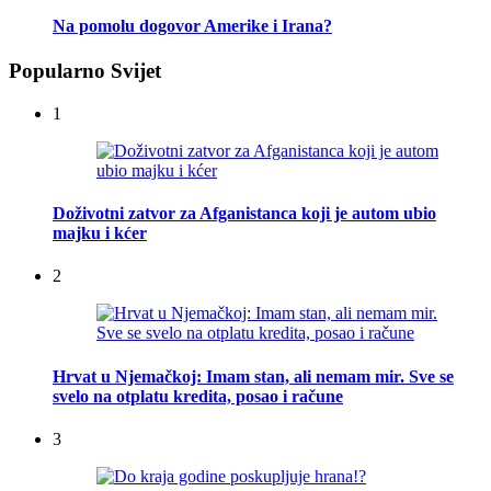
Na pomolu dogovor Amerike i Irana?
Popularno Svijet
1
Doživotni zatvor za Afganistanca koji je autom ubio
majku i kćer
2
Hrvat u Njemačkoj: Imam stan, ali nemam mir. Sve se
svelo na otplatu kredita, posao i račune
3