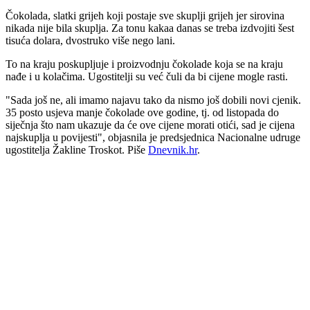
Čokolada, slatki grijeh koji postaje sve skuplji grijeh jer sirovina
nikada nije bila skuplja. Za tonu kakaa danas se treba izdvojiti šest
tisuća dolara, dvostruko više nego lani.
To na kraju poskupljuje i proizvodnju čokolade koja se na kraju
nađe i u kolačima. Ugostitelji su već čuli da bi cijene mogle rasti.
"Sada još ne, ali imamo najavu tako da nismo još dobili novi cjenik.
35 posto usjeva manje čokolade ove godine, tj. od listopada do
siječnja što nam ukazuje da će ove cijene morati otići, sad je cijena
najskuplja u povijesti", objasnila je predsjednica Nacionalne udruge
ugostitelja Žakline Troskot. Piše
Dnevnik.hr
.