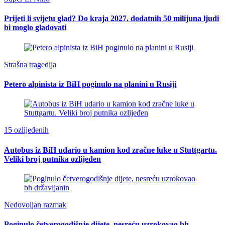
Prijeti li svijetu glad? Do kraja 2027. dodatnih 50 milijuna ljudi
bi moglo gladovati
Strašna tragedija
Petero alpinista iz BiH poginulo na planini u Rusiji
15 ozlijeđenih
Autobus iz BiH udario u kamion kod zračne luke u Stuttgartu.
Veliki broj putnika ozlijeđen
Nedovoljan razmak
Poginulo četverogodišnje dijete, nesreću uzrokovao bh