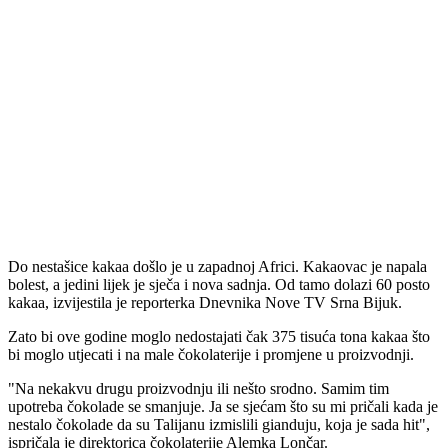
Do nestašice kakaa došlo je u zapadnoj Africi. Kakaovac je napala
bolest, a jedini lijek je sječa i nova sadnja. Od tamo dolazi 60 posto
kakaa, izvijestila je reporterka Dnevnika Nove TV Srna Bijuk.
Zato bi ove godine moglo nedostajati čak 375 tisuća tona kakaa što
bi moglo utjecati i na male čokolaterije i promjene u proizvodnji.
"Na nekakvu drugu proizvodnju ili nešto srodno. Samim tim
upotreba čokolade se smanjuje. Ja se sjećam što su mi pričali kada je
nestalo čokolade da su Talijanu izmislili gianduju, koja je sada hit",
ispričala je direktorica čokolaterije Alemka Lončar.