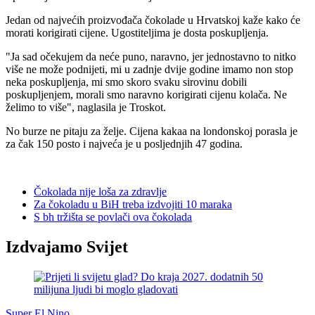
Jedan od najvećih proizvođača čokolade u Hrvatskoj kaže kako će
morati korigirati cijene. Ugostiteljima je dosta poskupljenja.
"Ja sad očekujem da neće puno, naravno, jer jednostavno to nitko
više ne može podnijeti, mi u zadnje dvije godine imamo non stop
neka poskupljenja, mi smo skoro svaku sirovinu dobili
poskupljenjem, morali smo naravno korigirati cijenu kolača. Ne
želimo to više", naglasila je Troskot.
No burze ne pitaju za želje. Cijena kakaa na londonskoj porasla je
za čak 150 posto i najveća je u posljednjih 47 godina.
Čokolada nije loša za zdravlje
Za čokoladu u BiH treba izdvojiti 10 maraka
S bh tržišta se povlači ova čokolada
Izdvajamo Svijet
Super El Nino