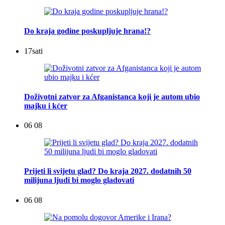
Do kraja godine poskupljuje hrana!?
17
sati
Doživotni zatvor za Afganistanca koji je autom ubio
majku i kćer
06 08
Prijeti li svijetu glad? Do kraja 2027. dodatnih 50
milijuna ljudi bi moglo gladovati
06 08