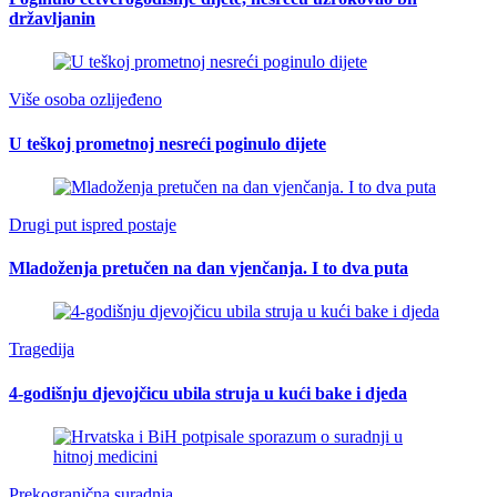
državljanin
Više osoba ozlijeđeno
U teškoj prometnoj nesreći poginulo dijete
Drugi put ispred postaje
Mladoženja pretučen na dan vjenčanja. I to dva puta
Tragedija
4-godišnju djevojčicu ubila struja u kući bake i djeda
Prekogranična suradnja