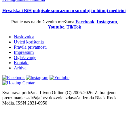
Hrvatska i BiH potpisale sporazum o suradnji u hitnoj medicini
Pratite nas na društvenim mrežama
Facebook
,
Instagram
,
Youtube
,
TikTok
Naslovnica
Uvjeti korištenja
Pravila privatnosti
Impressum
Oglašavanje
Kontakt
Arhiva
Sva prava pridržana Livno Online (C) 2005-2026. Zabranjeno
preuzimanje sadržaja bez dozvole izdavača. Izrada Black Rock
Media. ISSN 2831-0950