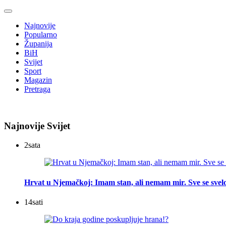
Najnovije
Popularno
Županija
BiH
Svijet
Sport
Magazin
Pretraga
Najnovije Svijet
2
sata
Hrvat u Njemačkoj: Imam stan, ali nemam mir. Sve se svelo
14
sati