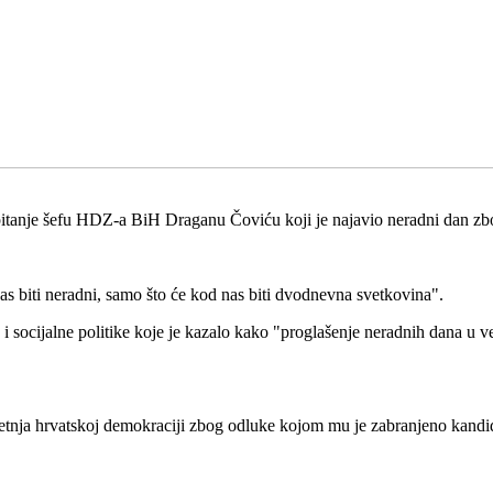
pitanje šefu HDZ-a BiH Draganu Čoviću koji je najavio neradni dan zbo
as biti neradni, samo što će kod nas biti dvodnevna svetkovina".
 i socijalne politike koje je kazalo kako "proglašenje neradnih dana u
etnja hrvatskoj demokraciji zbog odluke kojom mu je zabranjeno kandid