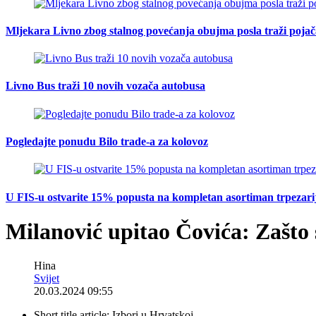
Mljekara Livno zbog stalnog povećanja obujma posla traži poja
Livno Bus traži 10 novih vozača autobusa
Pogledajte ponudu Bilo trade-a za kolovoz
U FIS-u ostvarite 15% popusta na kompletan asortiman trpezarijsk
Milanović upitao Čovića: Zašto s
Hina
Svijet
20.03.2024 09:55
Short title article:
Izbori u Hrvatskoj