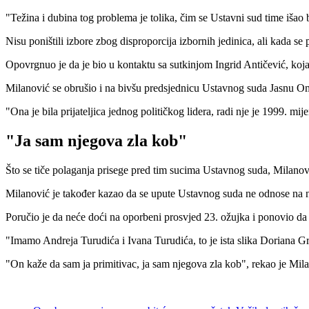
"Težina i dubina tog problema je tolika, čim se Ustavni sud time išao ba
Nisu poništili izbore zbog disproporcija izbornih jedinica, ali kada se
Opovrgnuo je da je bio u kontaktu sa sutkinjom Ingrid Antičević, koja
Milanović se obrušio i na bivšu predsjednicu Ustavnog suda Jasnu Omej
"Ona je bila prijateljica jednog političkog lidera, radi nje je 1999. m
"Ja sam njegova zla kob"
Što se tiče polaganja prisege pred tim sucima Ustavnog suda, Milano
Milanović je također kazao da se upute Ustavnog suda ne odnose na n
Poručio je da neće doći na oporbeni prosvjed 23. ožujka i ponovio da n
"Imamo Andreja Turudića i Ivana Turudića, to je ista slika Doriana Gra
"On kaže da sam ja primitivac, ja sam njegova zla kob", rekao je Mil