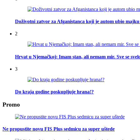
Doživotni zatvor za Afganistanca koji je autom ubio majku 
2
Hrvat u Njemačkoj: Imam stan, ali nemam mir. Sve se svelo
3
Do kraja godine poskupljuje hrana!?
Promo
Ne propustite novu FIS Plus sedmicu za super uštede