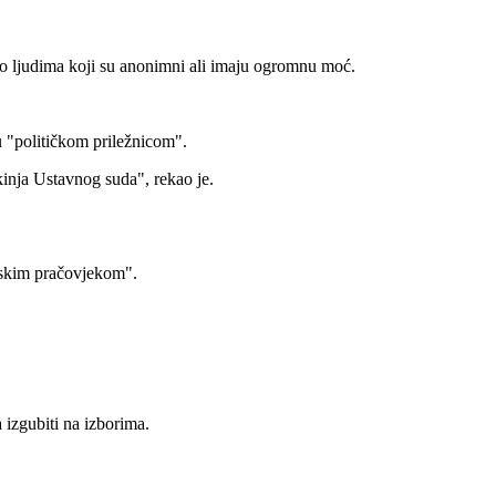
ječ o ljudima koji su anonimni ali imaju ogromnu moć.
u "političkom priležnicom".
tkinja Ustavnog suda", rekao je.
inskim pračovjekom".
 izgubiti na izborima.