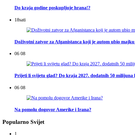
Do kraja godine poskupljuje hrana!?
18
sati
Doživotni zatvor za Afganistanca koji je autom ubio majku 
06 08
Prijeti li svijetu glad? Do kraja 2027. dodatnih 50 milijuna 
06 08
Na pomolu dogovor Amerike i Irana?
Popularno Svijet
1