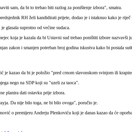
viti sam, da bi to trebao biti razlog za poništenje izbora", smatra.
 predsjednik RH želi kandidirati prijete, dodao je i istaknuo kako je ri
 je glasala suprotno od većine sudaca.
ec koja je kazala da bi Ustavni sud trebao poništiti izbore nazvavši j
ijenjan zakon i smanjen potreban broj godina iskustva kako bi postala su
vić je kazao da bi je položio "pred crnom slavonskom svinjom ili krap
jega nego na SDP koji su "uzeli za taoca".
e planira dati ostavku prije izbora.
yja. Da nije bilo toga, ne bi bilo ovoga", poručio je.
anović o premijeru Andreju Plenkoviću koji je danas kazao da će oporba