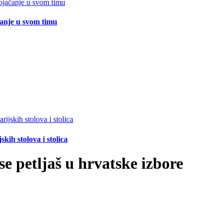
čanje u svom timu
ih stolova i stolica
e petljaš u hrvatske izbore