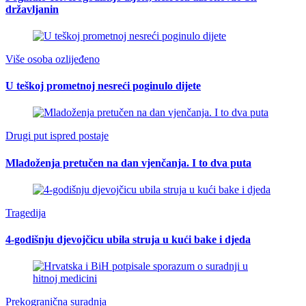
državljanin
Više osoba ozlijeđeno
U teškoj prometnoj nesreći poginulo dijete
Drugi put ispred postaje
Mladoženja pretučen na dan vjenčanja. I to dva puta
Tragedija
4-godišnju djevojčicu ubila struja u kući bake i djeda
Prekogranična suradnja