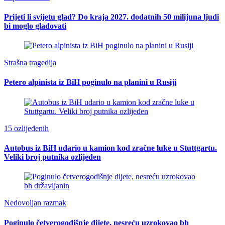
Prijeti li svijetu glad? Do kraja 2027. dodatnih 50 milijuna ljudi
bi moglo gladovati
Strašna tragedija
Petero alpinista iz BiH poginulo na planini u Rusiji
15 ozlijeđenih
Autobus iz BiH udario u kamion kod zračne luke u Stuttgartu.
Veliki broj putnika ozlijeđen
Nedovoljan razmak
Poginulo četverogodišnje dijete, nesreću uzrokovao bh