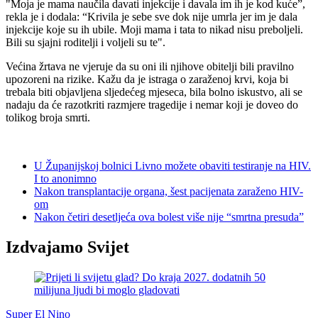
"Moja je mama naučila davati injekcije i davala im ih je kod kuće”,
rekla je i dodala: “Krivila je sebe sve dok nije umrla jer im je dala
injekcije koje su ih ubile. Moji mama i tata to nikad nisu preboljeli.
Bili su sjajni roditelji i voljeli su te".
Većina žrtava ne vjeruje da su oni ili njihove obitelji bili pravilno
upozoreni na rizike. Kažu da je istraga o zaraženoj krvi, koja bi
trebala biti objavljena sljedećeg mjeseca, bila bolno iskustvo, ali se
nadaju da će razotkriti razmjere tragedije i nemar koji je doveo do
tolikog broja smrti.
U Županijskoj bolnici Livno možete obaviti testiranje na HIV.
I to anonimno
Nakon transplantacije organa, šest pacijenata zaraženo HIV-
om
Nakon četiri desetljeća ova bolest više nije “smrtna presuda”
Izdvajamo Svijet
Super El Nino