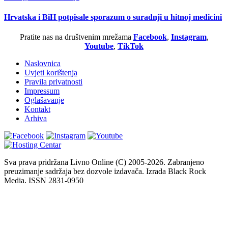
Hrvatska i BiH potpisale sporazum o suradnji u hitnoj medicini
Pratite nas na društvenim mrežama
Facebook
,
Instagram
,
Youtube
,
TikTok
Naslovnica
Uvjeti korištenja
Pravila privatnosti
Impressum
Oglašavanje
Kontakt
Arhiva
Sva prava pridržana Livno Online (C) 2005-2026. Zabranjeno
preuzimanje sadržaja bez dozvole izdavača. Izrada Black Rock
Media. ISSN 2831-0950