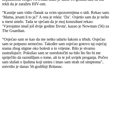
rekli da je zaražen HIV-om.
“Kasnije sam vidio članak sa svim upozorenjima o sidi. Rekao sam:
‘Mama, jesam li to ja?’ A ona je rekla: ‘Da’. Osjetio sam da je nešto
u meni umrlo. Tada se sjećam da je moj konzultant rekao:
‘Vjerojatno imaš još dvije godine života', kazao je Newman (56) za
The Guardian.
“Osjećao sam se kao da me netko udario šakom u trbuh. Osjećao
sam se potpuno nemoćno. Također sam osjećao gotovo taj osjećaj
srama zbog stigme oko bolesti u to vrijeme. Bilo je stvarno
zastrašujuće. Pokušao sam se usredotočiti na bilo što što bi me
spriječilo da razmišljam o tome, ali to te još uvijek proganja. Počeo
sam slušati o ljudima koji umiru i imao sam strah od simptoma",
ustvrdio je danas 56-godišnji Britanac.