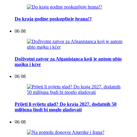
Do kraja godine poskupljuje hrana!?
06 08
Doživotni zatvor za Afganistanca koji je autom ubio
majku i kćer
06 08
Prijeti li svijetu glad? Do kraja 2027. dodatnih 50
milijuna ljudi bi moglo gladovati
06 08