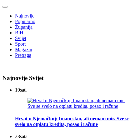
Najnovije
Popularno
Županija
BiH
Svijet
Sport
Magazin
Pretraga
Najnovije Svijet
10
sati
Hrvat u Njemačkoj: Imam stan, ali nemam mir. Sve se
svelo na otplatu kredita, posao i račune
23
sata