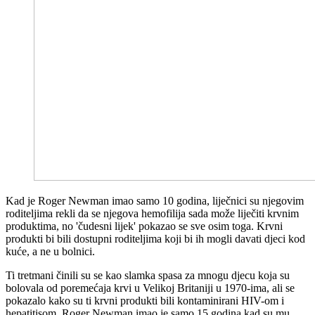
Kad je Roger Newman imao samo 10 godina, liječnici su njegovim
roditeljima rekli da se njegova hemofilija sada može liječiti krvnim
produktima, no 'čudesni lijek' pokazao se sve osim toga. Krvni
produkti bi bili dostupni roditeljima koji bi ih mogli davati djeci kod
kuće, a ne u bolnici.
Ti tretmani činili su se kao slamka spasa za mnogu djecu koja su
bolovala od poremećaja krvi u Velikoj Britaniji u 1970-ima, ali se
pokazalo kako su ti krvni produkti bili kontaminirani HIV-om i
hepatitisom. Roger Newman imao je samo 15 godina kad su mu