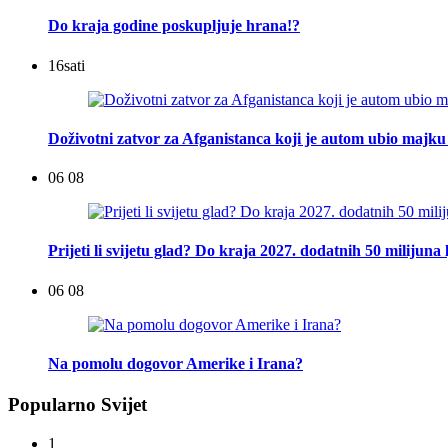
Do kraja godine poskupljuje hrana!?
16
sati
Doživotni zatvor za Afganistanca koji je autom ubio majku 
06 08
Prijeti li svijetu glad? Do kraja 2027. dodatnih 50 milijuna 
06 08
Na pomolu dogovor Amerike i Irana?
Popularno Svijet
1