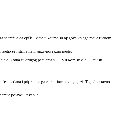
a se tražilo da opiše uvjete u kojima su njegove kolege radile tijekom
sjetio se i stanja na intenzivnoj razini njege.
 tijelo. Zatim su drugog pacijenta s COVID-om stavljali u taj isti
 šest tjedana i pripremite ga za rad intenzivnoj njezi. To jednostavno
demije pojave", rekao je.