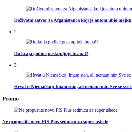
Doživotni zatvor za Afganistanca koji je autom ubio majku 
2
Do kraja godine poskupljuje hrana!?
3
Hrvat u Njemačkoj: Imam stan, ali nemam mir. Sve se svelo
Promo
Ne propustite novu FIS Plus sedmicu za super uštede