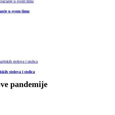
čanje u svom timu
ih stolova i stolica
ove pandemije