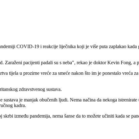
ndemiji COVID-19 i reakcije liječnika koji je više puta zaplakao kada g
 Zaraženi pacijenti padali su s neba", rekao je doktor Kevin Fong, a pri
mrtva tijela u prozirne vreće za smeće nakon što im je ponestalo vreća za
i britanskog zdravstvenog sustava.
e sustava je manjak obučenih ljudi. Nema načina da nekoga istrenirate u
tručnog kadra.
j skrbi između pandemija, nema šanse da to možete učiniti kada se pan