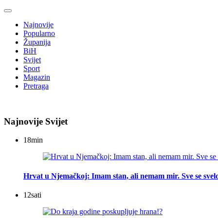
Najnovije
Popularno
Županija
BiH
Svijet
Sport
Magazin
Pretraga
Najnovije Svijet
18
min
Hrvat u Njemačkoj: Imam stan, ali nemam mir. Sve se svelo
12
sati