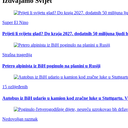
Izdvajamo Svijet
Super El Nino
Prijeti li svijetu glad? Do kraja 2027. dodatnih 50 milijuna ljudi 
Strašna tragedija
Petero alpinista iz BiH poginulo na planini u Rusiji
15 ozlijeđenih
Autobus iz BiH udario u kamion kod zračne luke u Stuttgartu. Ve
Nedovoljan razmak