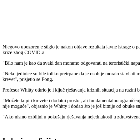
Njegovo upozorenje stiglo je nakon objave rezultata javne istrage o pa
krize zbog COVID-a.
"Bilo nam je kao da svaki dan moramo odgovarati na teroristički napad.
"Neke jedinice su bile toliko pretrpane da je osoblje moralo stavljati 
krevet", prisjetio se Fong.
Profesor Whitty otkrio je i ključ rješavanja kriznih situacija na razin
"Možete kupiti krevete i dodatni prostor, ali fundamentalno ograničenj
nije moguće", objasnio je Whitty i dodao što je još bitnije od obuke s
"Ako nismo ozbiljni u pokušaju rješavanja nejednakosti u zdravstveno