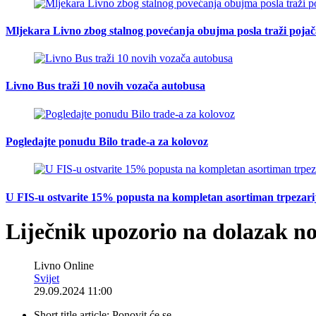
Mljekara Livno zbog stalnog povećanja obujma posla traži poja
Livno Bus traži 10 novih vozača autobusa
Pogledajte ponudu Bilo trade-a za kolovoz
U FIS-u ostvarite 15% popusta na kompletan asortiman trpezarijsk
Liječnik upozorio na dolazak n
Livno Online
Svijet
29.09.2024 11:00
Short title article:
Ponovit će se