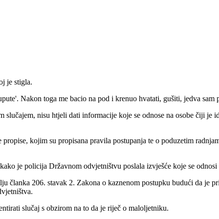
 je stigla.
e upute'. Nakon toga me bacio na pod i krenuo hvatati, gušiti, jedva sam
m slučajem, nisu htjeli dati informacije koje se odnose na osobe čiji je i
e propise, kojim su propisana pravila postupanja te o poduzetim radnja
kako je policija Državnom odvjetništvu poslala izvješće koje se odnosi 
elju članka 206. stavak 2. Zakona o kaznenom postupku budući da je prij
vjetništva.
irati slučaj s obzirom na to da je riječ o maloljetniku.