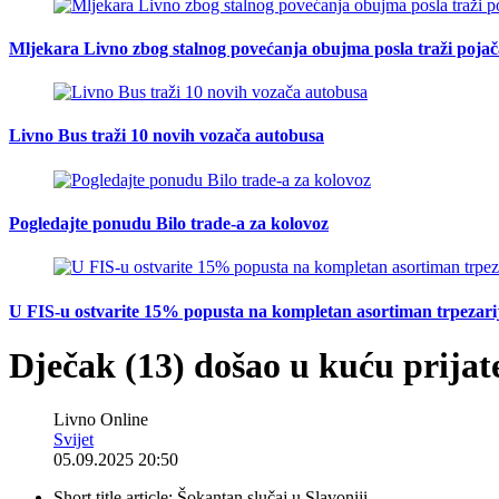
Mljekara Livno zbog stalnog povećanja obujma posla traži poja
Livno Bus traži 10 novih vozača autobusa
Pogledajte ponudu Bilo trade-a za kolovoz
U FIS-u ostvarite 15% popusta na kompletan asortiman trpezarijsk
Dječak (13) došao u kuću prijat
Livno Online
Svijet
05.09.2025 20:50
Short title article:
Šokantan slučaj u Slavoniji