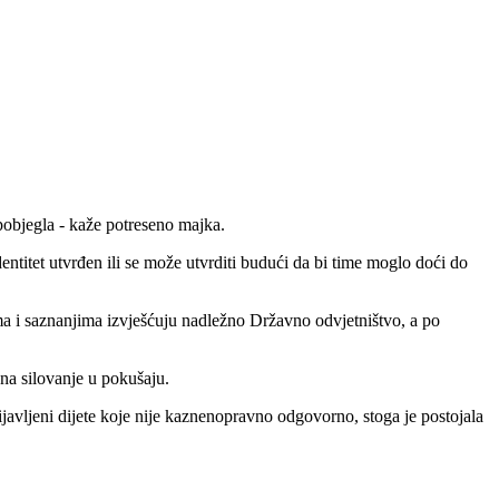
 pobjegla - kaže potreseno majka.
dentitet utvrđen ili se može utvrditi budući da bi time moglo doći do
ma i saznanjima izvješćuju nadležno Državno odvjetništvo, a po
na silovanje u pokušaju.
avljeni dijete koje nije kaznenopravno odgovorno, stoga je postojala