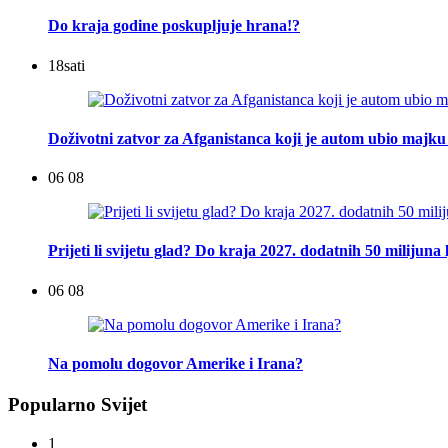
Do kraja godine poskupljuje hrana!?
18
sati
Doživotni zatvor za Afganistanca koji je autom ubio majku 
06 08
Prijeti li svijetu glad? Do kraja 2027. dodatnih 50 milijuna 
06 08
Na pomolu dogovor Amerike i Irana?
Popularno Svijet
1