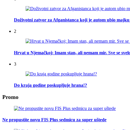
Doživotni zatvor za Afganistanca koji je autom ubio majku 
2
Hrvat u Njemačkoj: Imam stan, ali nemam mir. Sve se svelo
3
Do kraja godine poskupljuje hrana!?
Promo
Ne propustite novu FIS Plus sedmicu za super uštede