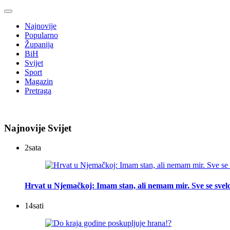
Najnovije
Popularno
Županija
BiH
Svijet
Sport
Magazin
Pretraga
Najnovije Svijet
2
sata
Hrvat u Njemačkoj: Imam stan, ali nemam mir. Sve se svelo
14
sati