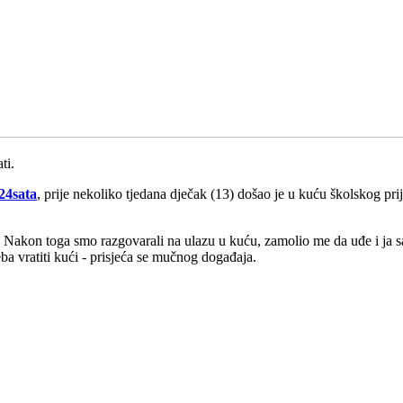
ti.
24sata
, prije nekoliko tjedana dječak (13) došao je u kuću školskog pri
ao. Nakon toga smo razgovarali na ulazu u kuću, zamolio me da uđe i ja
ba vratiti kući - prisjeća se mučnog događaja.