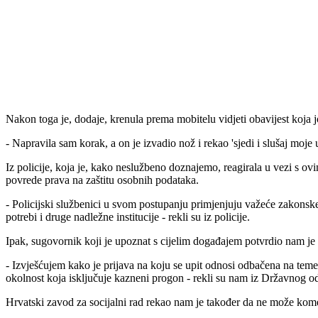
Nakon toga je, dodaje, krenula prema mobitelu vidjeti obavijest koja joj
- Napravila sam korak, a on je izvadio nož i rekao 'sjedi i slušaj moj
Iz policije, koja je, kako neslužbeno doznajemo, reagirala u vezi s ovi
povrede prava na zaštitu osobnih podataka.
- Policijski službenici u svom postupanju primjenjuju važeće zakonsk
potrebi i druge nadležne institucije - rekli su iz policije.
Ipak, sugovornik koji je upoznat s cijelim događajem potvrdio nam je 
- Izvješćujem kako je prijava na koju se upit odnosi odbačena na tem
okolnost koja isključuje kazneni progon - rekli su nam iz Državnog od
Hrvatski zavod za socijalni rad rekao nam je također da ne može koment