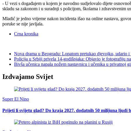
- U vezi s događajem u kojem je navodno sudjelovalo dijete osnovnoško
skladu sa zakonom i u suradnji s policijom, školama i zdravstvenim us
Mladić je jedno vrijeme nakon incidenta išao na online nastavu, govore 
poruke se nije javljala.
Crna kronika
Nova drama u Beogradu: Lopatom pretukao djevojku, udario i 
Policija u Srbiji privela 14-godišnjaka: Objavio je fotografiju n
Bivša učenica napala nožem nastavnicu i učenika u privatnoj gi
Izdvajamo Svijet
Super El Nino
Prijeti li svijetu glad? Do kraja 2027. dodatnih 50 milijuna ljudi 