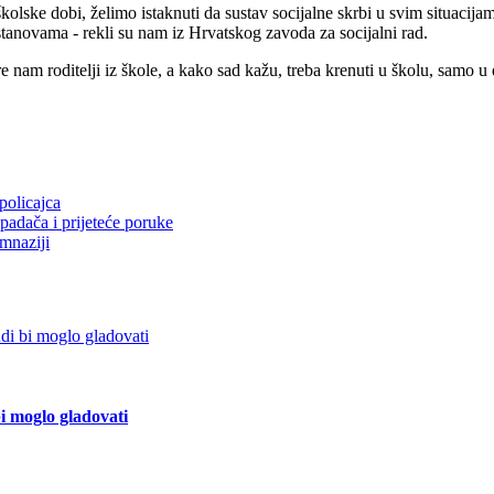
lske dobi, želimo istaknuti da sustav socijalne skrbi u svim situacijam
tanovama - rekli su nam iz Hrvatskog zavoda za socijalni rad.
nam roditelji iz škole, a kako sad kažu, treba krenuti u školu, samo u dr
policajca
apadača i prijeteće poruke
mnaziji
bi moglo gladovati