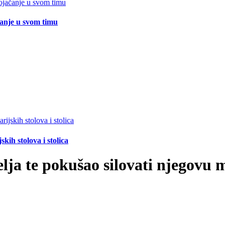
čanje u svom timu
ih stolova i stolica
elja te pokušao silovati njegovu