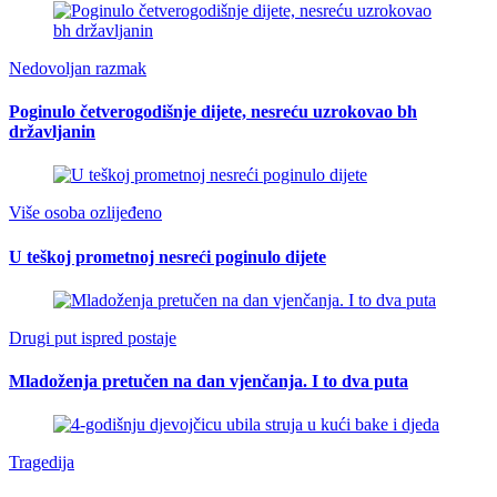
Nedovoljan razmak
Poginulo četverogodišnje dijete, nesreću uzrokovao bh
državljanin
Više osoba ozlijeđeno
U teškoj prometnoj nesreći poginulo dijete
Drugi put ispred postaje
Mladoženja pretučen na dan vjenčanja. I to dva puta
Tragedija