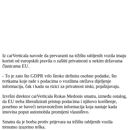
Iz carVerticala navode da prevaranti na tržištu rabljenih vozila imaju
koristi od europskih pravila o zaštiti privatnosti u nekim državama
članicama EU.
- To je zato što GDPR vrlo široko definira osobne podatke, što
tvrtkama koje rade s podacima o vozilima otežava dijeljenje
informacija, čak i kada su rizici za privatnost niski, pojašnjavaju.
Izvršni direktor carVerticala Rokas Medonis smatra, između ostalog,
da EU treba liberalizirati pristup podacima i njihovo korištenje,
posebno se baveći neravnotežom informacija koja nastaje kada
imovina poput automobila promijeni vlasništvo.
Smatra da je borba protiv prijevara na tržištu rabljenih vozila
trenutno izuzetno teška.