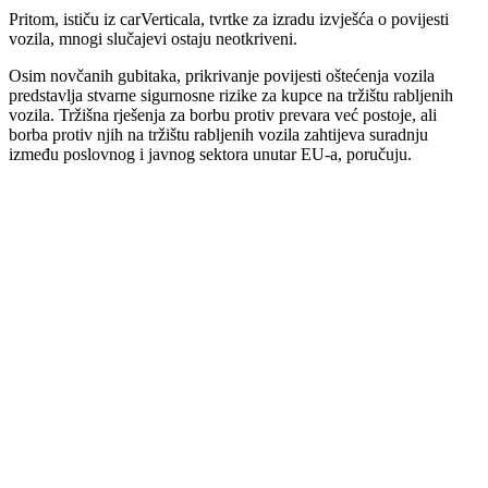
Pritom, ističu iz carVerticala, tvrtke za izradu izvješća o povijesti
vozila, mnogi slučajevi ostaju neotkriveni.
Osim novčanih gubitaka, prikrivanje povijesti oštećenja vozila
predstavlja stvarne sigurnosne rizike za kupce na tržištu rabljenih
vozila. Tržišna rješenja za borbu protiv prevara već postoje, ali
borba protiv njih na tržištu rabljenih vozila zahtijeva suradnju
između poslovnog i javnog sektora unutar EU-a, poručuju.