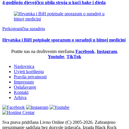
4-godišnju djevojčicu ubila struja u kući bake i djeda
Prekogranična suradnja
Hrvatska i BiH potpisale sporazum o suradnji u hitnoj medicini
Pratite nas na društvenim mrežama
Facebook
,
Instagram
,
Youtube
,
TikTok
Naslovnica
Uvjeti korištenja
Pravila privatnosti
Impressum
Oglašavanje
Kontakt
Arhiva
Sva prava pridržana Livno Online (C) 2005-2026. Zabranjeno
preuzimanje sadržaja bez dozvole izdavača. Izrada Black Rock