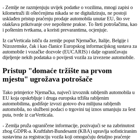
- Zemlje ne razmjenjuju uvijek podatke o vozilima, mnogi zapisi o
kilometraži ili oštećenjima nikada se ne digitaliziraju, ne postoji
usklađen pristup praćenju prodaje automobila unutar EU, što sve
olakšava prikrivanje ove nepoštene prakse. To šteti potrošačima, kao
i poštenim tvrtkama, a koristi prevarantima, ocjenjuje.
Iz carVerticala ističu da zemlje poput Njemačke, Italije, Belgije i
Nizozemske, čak i kao članice Europskog informacijskog sustava za
automobile i vozačke dozvole (EUCARIS) i dalje ograničavaju
dijeljenje nekih podataka o povijesti vozila za izvezene automobile.
Pristup "domaće tržište na prvom
mjestu" ugrožava potrošače
Tako primjerice Njemačka, najveći izvoznik rabljenih automobila u
EU koja opskrbljuje i druga europska tržišta rabljenim
automobilima, godišnje izvozi gotovo dva milijuna rabljenih
automobila, no službeni podaci o trgovini taj iznos umanjuju za šest
puta, tvrde iz carVerticala.
- Zemlja pruža ograničene informacije, pozivajući se na zabrinutost
zbog GDPR-a. Kraftfahrt-Bundesamt (KBA) upravlja sofisticiranim
sustavima za registraciju vozila koji omogućuju detaljno praćenje