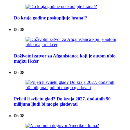
Do kraja godine poskupljuje hrana!?
06 08
Doživotni zatvor za Afganistanca koji je autom ubio
majku i kćer
06 08
Prijeti li svijetu glad? Do kraja 2027. dodatnih 50
milijuna ljudi bi moglo gladovati
06 08