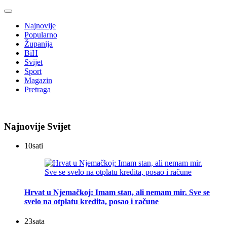
Najnovije
Popularno
Županija
BiH
Svijet
Sport
Magazin
Pretraga
Najnovije Svijet
10
sati
Hrvat u Njemačkoj: Imam stan, ali nemam mir. Sve se
svelo na otplatu kredita, posao i račune
23
sata