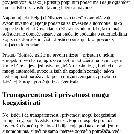
povijesti vozila, iako je pristup potpunim podacima i dalje ograničen
i ne koristi se za zaštitu javnog interesa, navode.
Napominju da Belgija i Nizozemska također ograničavaju
sveobuhvatno dijeljenje podataka za izvezene automobile i tako
kupce iz drugih država članica EU-a dovode u rizik, iako imaju
sofisticirane domaće sustave za praćenje podataka o automobilima
koji su na domaćem tržištu drastično smanjili broj prevara s
brojačem kilometara.
Pristup "domaće tržište na prvom mjestu", prisutan u nekim
europskim zemljama, ugrožava zaštitu potrošača na razini cijele
Unije i šire ciljeve jedinstvenog tržišta. Osim toga, budući da se
mnogi automobili uvoze iz istih tih zapadnih zemalja, takva
nedostupnost ugrožava kupce u drugim zemljama, posebno u
Istočnoj Europi, poručuju iz carVerticala.
Transparentnost i privatnost mogu
koegzistirati
No, ističu i da transparentnost i privatnost mogu koegzistirati,
primjer čega su i Švedska i Finska, koje su uspjele pronaći
ravnotežu između privatnosti i dijeljenja podataka o rabljenim
automobilima, štiteći ne samo interese domaćih potrošača, već i