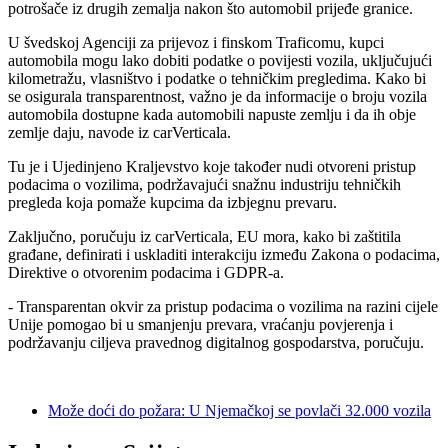
potrošače iz drugih zemalja nakon što automobil prijeđe granice.
U švedskoj Agenciji za prijevoz i finskom Traficomu, kupci
automobila mogu lako dobiti podatke o povijesti vozila, uključujući
kilometražu, vlasništvo i podatke o tehničkim pregledima. Kako bi
se osigurala transparentnost, važno je da informacije o broju vozila
automobila dostupne kada automobili napuste zemlju i da ih obje
zemlje daju, navode iz carVerticala.
Tu je i Ujedinjeno Kraljevstvo koje također nudi otvoreni pristup
podacima o vozilima, podržavajući snažnu industriju tehničkih
pregleda koja pomaže kupcima da izbjegnu prevaru.
Zaključno, poručuju iz carVerticala, EU mora, kako bi zaštitila
građane, definirati i uskladiti interakciju između Zakona o podacima,
Direktive o otvorenim podacima i GDPR-a.
- Transparentan okvir za pristup podacima o vozilima na razini cijele
Unije pomogao bi u smanjenju prevara, vraćanju povjerenja i
podržavanju ciljeva pravednog digitalnog gospodarstva, poručuju.
Može doći do požara: U Njemačkoj se povlači 32.000 vozila