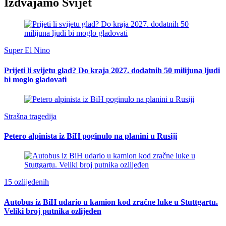
Izdvajamo Svijet
Super El Nino
Prijeti li svijetu glad? Do kraja 2027. dodatnih 50 milijuna ljudi
bi moglo gladovati
Strašna tragedija
Petero alpinista iz BiH poginulo na planini u Rusiji
15 ozlijeđenih
Autobus iz BiH udario u kamion kod zračne luke u Stuttgartu.
Veliki broj putnika ozlijeđen