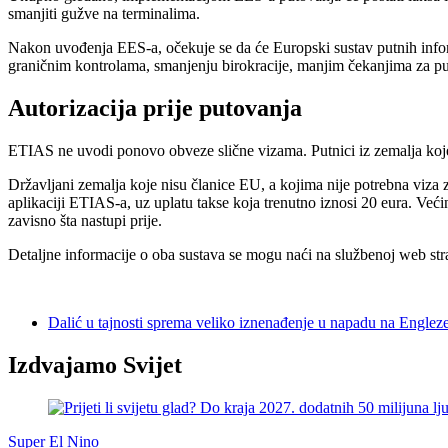
smanjiti gužve na terminalima.
Nakon uvođenja EES-a, očekuje se da će Europski sustav putnih inform
graničnim kontrolama, smanjenju birokracije, manjim čekanjima za putn
Autorizacija prije putovanja
ETIAS ne uvodi ponovo obveze slične vizama. Putnici iz zemalja koje 
Državljani zemalja koje nisu članice EU, a kojima nije potrebna viza 
aplikaciji ETIAS-a, uz uplatu takse koja trenutno iznosi 20 eura. Već
zavisno šta nastupi prije.
Detaljne informacije o oba sustava se mogu naći na službenoj web str
Dalić u tajnosti sprema veliko iznenađenje u napadu na Englez
Izdvajamo Svijet
Super El Nino