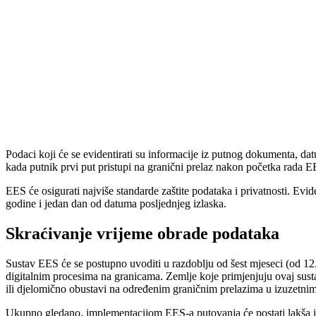
Podaci koji će se evidentirati su informacije iz putnog dokumenta, datum
kada putnik prvi put pristupi na granični prelaz nakon početka rada EE
EES će osigurati najviše standarde zaštite podataka i privatnosti. Evid
godine i jedan dan od datuma posljednjeg izlaska.
Skraćivanje vrijeme obrade podataka
Sustav EES će se postupno uvoditi u razdoblju od šest mjeseci (od 12
digitalnim procesima na granicama. Zemlje koje primjenjuju ovaj sust
ili djelomično obustavi na određenim graničnim prelazima u izuzetnim
Ukupno gledano, implementacijom EES-a putovanja će postati lakša i sig