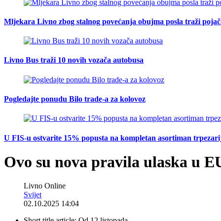
Mljekara Livno zbog stalnog povećanja obujma posla traži poja
Livno Bus traži 10 novih vozača autobusa
Pogledajte ponudu Bilo trade-a za kolovoz
U FIS-u ostvarite 15% popusta na kompletan asortiman trpezarijsk
Ovo su nova pravila ulaska u E
Livno Online
Svijet
02.10.2025 14:04
Short title article:
Od 12.listopada