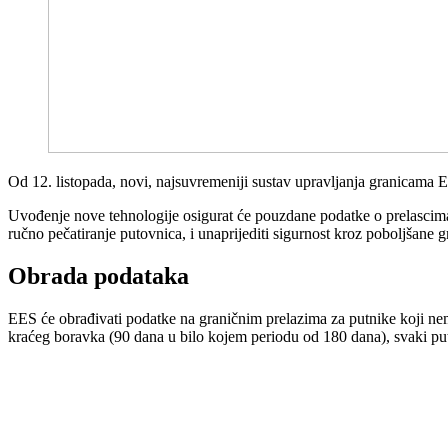
Od 12. listopada, novi, najsuvremeniji sustav upravljanja granicama 
Uvođenje nove tehnologije osigurat će pouzdane podatke o prelascima g
ručno pečatiranje putovnica, i unaprijediti sigurnost kroz poboljšane g
Obrada podataka
EES će obrađivati podatke na graničnim prelazima za putnike koji nema
kraćeg boravka (90 dana u bilo kojem periodu od 180 dana), svaki put