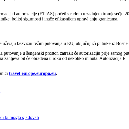
acija i autorizacije (ETIAS) početi s radom u zadnjem tromjesečju 2026
ike, boljoj sigurnosti i inače efikasnijem upravljanju granicama.
uživaju bezvizni režim putovanja u EU, uključujući putnike iz Bosne i 
za putovanje u šengenski prostor, zatražit će autorizaciju prije samog p
ina zahtjeva bit će obrađena u roku od nekoliko minuta. Autorizacija ET
anici
travel-europe.europa.eu
.
e