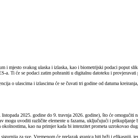
 i mjesto svakog ulaska i izlaska, kao i biometrijski podaci poput slike 
S-a. Ti će se podaci zatim pohraniti u digitalnu datoteku i provjeravati 
encija o ulascima i izlascima će se čuvati tri godine od datuma kreiranj
. listopada 2025. godine do 9. travnja 2026. godine), što će omogućiti
av mogu uvoditi različite elemente u fazama, uključujući i prikupljanj
 okolnostima, kao na primjer kada bi intenzitet prometa uzrokovao dug
urnija za sve. Vremenom će prelazak granica biti brži i efikasniji, jer 