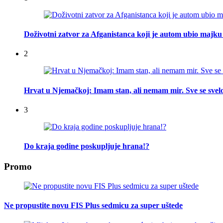
Doživotni zatvor za Afganistanca koji je autom ubio majku 
2
Hrvat u Njemačkoj: Imam stan, ali nemam mir. Sve se svelo
3
Do kraja godine poskupljuje hrana!?
Promo
Ne propustite novu FIS Plus sedmicu za super uštede