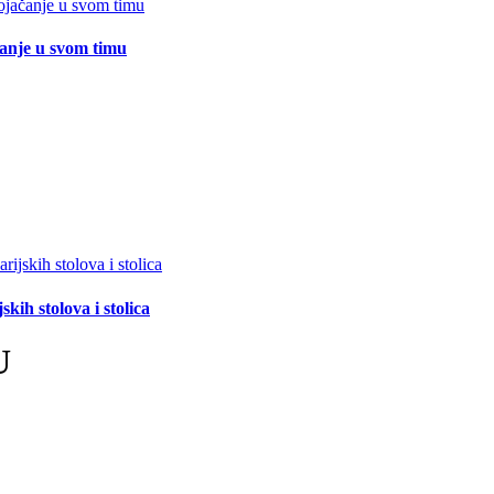
čanje u svom timu
ih stolova i stolica
U