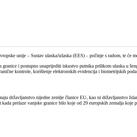
Evropske unije – Sustav ulaska/izlaska (EES) – počinje s radom, te će 
ranice i postupno unaprijediti iskustvo putnika prilikom ulaska u šeng
ranične kontrole, korištenje elektronskih evidencija i biometrijskih poda
ju državljanstvo nijedne zemlje članice EU, kao ni državljanstvo Islan
 kada prelaze vanjske granice bilo koje od 29 europskih zemalja koje p