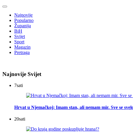
Najnovije
Popularno
Županija
BiH
Svijet
Sport
Magazin
Pretraga
Najnovije Svijet
7
sati
Hrvat u Njemačkoj: Imam stan, ali nemam mir. Sve se svelo
20
sati