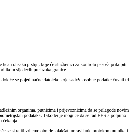
lica i otisaka prstiju, koje će službenici za kontrolu pasoša prikupiti
prilikom sljedećih prelazaka granice.
a, dok će se pojedinačne datoteke koje sadrže osobne podatke čuvati tri
 nadležnim organima, putnicima i prijevoznicima da se prilagode novim
e biometrijskih podataka. Također je moguće da se rad EES-a potpuno
a čekanja.
će se skratiti vrijeme obrade, olakšati upravljanje protokom putnika i