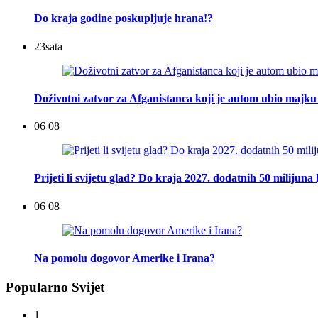
Do kraja godine poskupljuje hrana!?
23
sata
Doživotni zatvor za Afganistanca koji je autom ubio majku 
06 08
Prijeti li svijetu glad? Do kraja 2027. dodatnih 50 milijuna 
06 08
Na pomolu dogovor Amerike i Irana?
Popularno Svijet
1