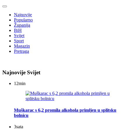
Najnovije
Popularno
Županija
BiH
Svijet
Sport
Magazin
Pretraga
Najnovije Svijet
12
min
Muškarac s 6,2 promila alkohola primljen u splitsku
bolnicu
3
sata