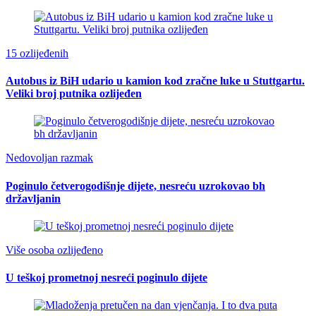
15 ozlijeđenih
Autobus iz BiH udario u kamion kod zračne luke u Stuttgartu.
Veliki broj putnika ozlijeđen
Nedovoljan razmak
Poginulo četverogodišnje dijete, nesreću uzrokovao bh
državljanin
Više osoba ozlijeđeno
U teškoj prometnoj nesreći poginulo dijete