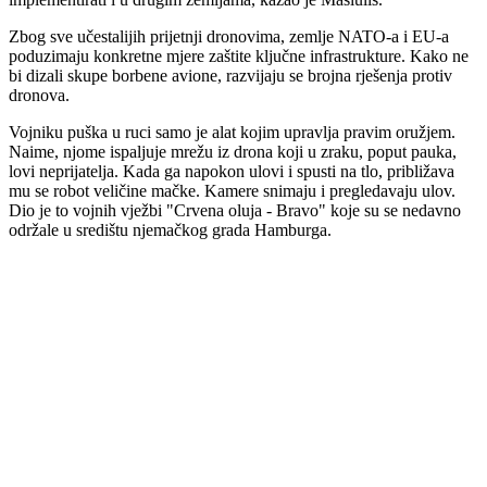
Zbog sve učestalijih prijetnji dronovima, zemlje NATO-a i EU-a
poduzimaju konkretne mjere zaštite ključne infrastrukture. Kako ne
bi dizali skupe borbene avione, razvijaju se brojna rješenja protiv
dronova.
Vojniku puška u ruci samo je alat kojim upravlja pravim oružjem.
Naime, njome ispaljuje mrežu iz drona koji u zraku, poput pauka,
lovi neprijatelja. Kada ga napokon ulovi i spusti na tlo, približava
mu se robot veličine mačke. Kamere snimaju i pregledavaju ulov.
Dio je to vojnih vježbi "Crvena oluja - Bravo" koje su se nedavno
održale u središtu njemačkog grada Hamburga.