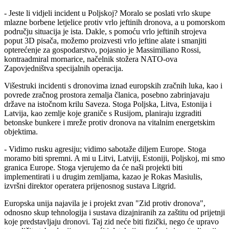
- Jeste li vidjeli incident u Poljskoj? Moralo se poslati vrlo skupe
mlazne borbene letjelice protiv vrlo jeftinih dronova, a u pomorskom
području situacija je ista. Dakle, s pomoću vrlo jeftinih strojeva
poput 3D pisača, možemo proizvesti vrlo jeftine alate i smanjiti
opterećenje za gospodarstvo, pojasnio je Massimiliano Rossi,
kontraadmiral mornarice, načelnik stožera NATO-ova
Zapovjedništva specijalnih operacija.
Višestruki incidenti s dronovima iznad europskih zračnih luka, kao i
povrede zračnog prostora zemalja članica, posebno zabrinjavaju
države na istočnom krilu Saveza. Stoga Poljska, Litva, Estonija i
Latvija, kao zemlje koje graniče s Rusijom, planiraju izgraditi
betonske bunkere i mreže protiv dronova na vitalnim energetskim
objektima.
- Vidimo rusku agresiju; vidimo sabotaže diljem Europe. Stoga
moramo biti spremni. A mi u Litvi, Latviji, Estoniji, Poljskoj, mi smo
granica Europe. Stoga vjerujemo da će naši projekti biti
implementirati i u drugim zemljama, kazao je Rokas Masiulis,
izvršni direktor operatera prijenosnog sustava Litgrid.
Europska unija najavila je i projekt zvan "Zid protiv dronova",
odnosno skup tehnologija i sustava dizajniranih za zaštitu od prijetnji
koje predstavljaju dronovi. Taj zid neće biti fizički, nego će upravo