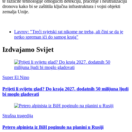
te različite tehnologije omogućiti detekciju, praćenje i neutralizaciju
dronova kako bi se zaštitila ključna infrastruktura i vojni objekti
zemalja Unije.
Lavrov: "Treći svjetski rat nikome ne treba, ali čini se da je
netko spreman ići do samog kraja"
Izdvajamo Svijet
Super El Nino
Prijeti li svijetu glad? Do kraja 2027. dodatnih 50 milijuna ljudi
bi moglo gladovati
Strašna tragedija
Petero alpinista iz BiH poginulo na planini u Rusiji