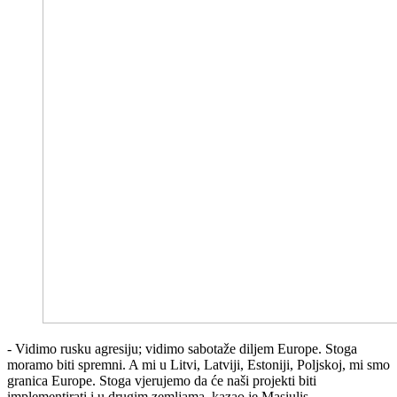
- Vidimo rusku agresiju; vidimo sabotaže diljem Europe. Stoga
moramo biti spremni. A mi u Litvi, Latviji, Estoniji, Poljskoj, mi smo
granica Europe. Stoga vjerujemo da će naši projekti biti
implementirati i u drugim zemljama, kazao je Masiulis.