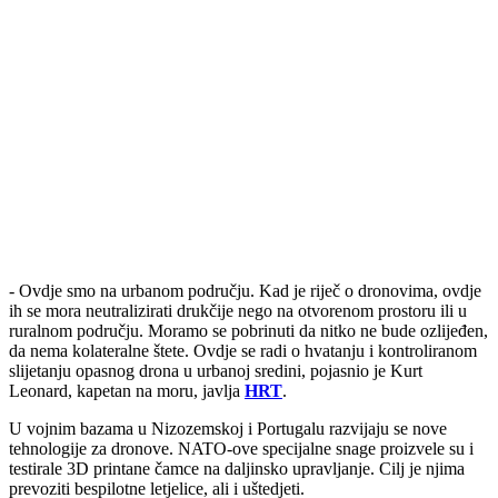
- Ovdje smo na urbanom području. Kad je riječ o dronovima, ovdje
ih se mora neutralizirati drukčije nego na otvorenom prostoru ili u
ruralnom području. Moramo se pobrinuti da nitko ne bude ozlijeđen,
da nema kolateralne štete. Ovdje se radi o hvatanju i kontroliranom
slijetanju opasnog drona u urbanoj sredini, pojasnio je Kurt
Leonard, kapetan na moru, javlja
HRT
.
U vojnim bazama u Nizozemskoj i Portugalu razvijaju se nove
tehnologije za dronove. NATO-ove specijalne snage proizvele su i
testirale 3D printane čamce na daljinsko upravljanje. Cilj je njima
prevoziti bespilotne letjelice, ali i uštedjeti.