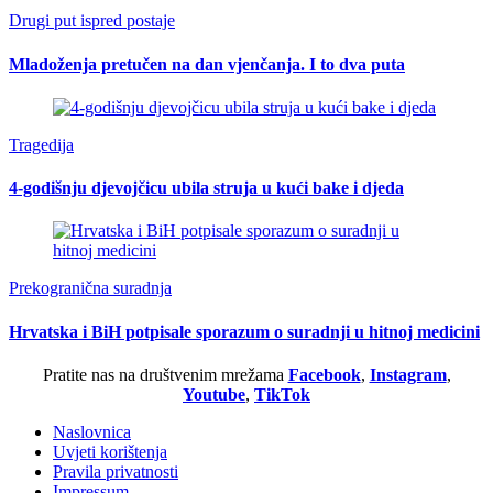
Drugi put ispred postaje
Mladoženja pretučen na dan vjenčanja. I to dva puta
Tragedija
4-godišnju djevojčicu ubila struja u kući bake i djeda
Prekogranična suradnja
Hrvatska i BiH potpisale sporazum o suradnji u hitnoj medicini
Pratite nas na društvenim mrežama
Facebook
,
Instagram
,
Youtube
,
TikTok
Naslovnica
Uvjeti korištenja
Pravila privatnosti
Impressum