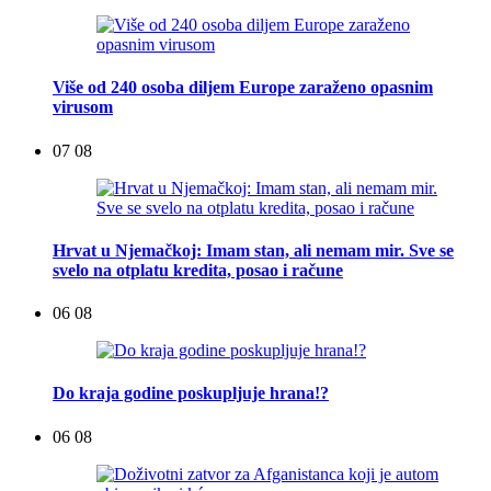
Više od 240 osoba diljem Europe zaraženo opasnim
virusom
07 08
Hrvat u Njemačkoj: Imam stan, ali nemam mir. Sve se
svelo na otplatu kredita, posao i račune
06 08
Do kraja godine poskupljuje hrana!?
06 08