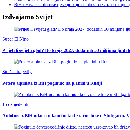
BiH i Hrvatska donose rješenje koje će ubrzati izvoz i smanjiti 
Izdvajamo Svijet
Super El Nino
Prijeti li svijetu glad? Do kraja 2027. dodatnih 50 milijuna ljudi 
Strašna tragedija
Petero alpinista iz BiH poginulo na planini u Rusiji
15 ozlijeđenih
Autobus iz BiH udario u kamion kod zračne luke u Stuttgartu. Ve