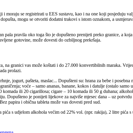
 i moraju se registrirati u EES sustavu, kao i na one koji posjeduju va
dopušta, mogu se otvoriti dodatni trakovi s istom oznakom, a usmjeravanj
 pala pravila oko toga što je dopušteno prenijeti preko granice, a koja 
javljene gotovine, može dovesti do ozbiljnog prekršaja.
ca, na granici vas može koštati i do 27.000 konvertibilnih maraka. Vrije
ada prolazi.
hnje, jogurt, pašteta, maslac... Dopušteni su: hrana za bebe i posebna 
graničenja; voće – samo ananas, banane, kokos i datulje (ostalo samo uz 
komada ili 20 cigarillosa; cigare – 10 komada ili 50 g duhana; alkohol – 
 Dopušteno je ponijeti lijekove za najviše mjesec dana – uz potvrdu lij
 Bez papira i obična tableta može vas dovesti pred sud.
itra pića s udjelom alkohola većim od 22% vol. (npr. rakija), 2 litre pić
hengena