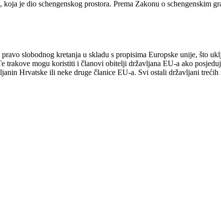
e, koja je dio schengenskog prostora. Prema Zakonu o schengenskim gra
avo slobodnog kretanja u skladu s propisima Europske unije, što uklj
Te trakove mogu koristiti i članovi obitelji državljana EU-a ako posjedu
avljanin Hrvatske ili neke druge članice EU-a. Svi ostali državljani treć