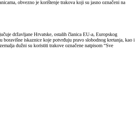
nicama, obvezno je korištenje trakova koji su jasno označeni na
učuje državljane Hrvatske, ostalih članica EU-a, Europskog
ju boravišne iskaznice koje potvrđuju pravo slobodnog kretanja, kao i
ih zemalja dužni su koristiti trakove označene natpisom “Sve