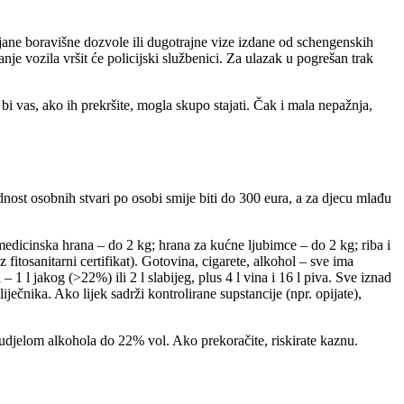
ljane boravišne dozvole ili dugotrajne vize izdane od schengenskih
e vozila vršit će policijski službenici. Za ulazak u pogrešan trak
bi vas, ako ih prekršite, mogla skupo stajati. Čak i mala nepažnja,
dnost osobnih stvari po osobi smije biti do 300 eura, a za djecu mlađu
medicinska hrana – do 2 kg; hrana za kućne ljubimce – do 2 kg; riba i
fitosanitarni certifikat). Gotovina, cigarete, alkohol – sve ima
1 l jakog (>22%) ili 2 l slabijeg, plus 4 l vina i 16 l piva. Sve iznad
ečnika. Ako lijek sadrži kontrolirane supstancije (npr. opijate),
a s udjelom alkohola do 22% vol. Ako prekoračite, riskirate kaznu.