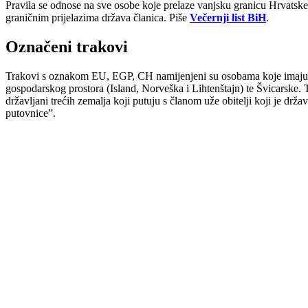
Pravila se odnose na sve osobe koje prelaze vanjsku granicu Hrvatsk
graničnim prijelazima država članica. Piše
Večernji list BiH
.
Označeni trakovi
Trakovi s oznakom EU, EGP, CH namijenjeni su osobama koje imaju pr
gospodarskog prostora (Island, Norveška i Lihtenštajn) te Švicarske. 
državljani trećih zemalja koji putuju s članom uže obitelji koji je drž
putovnice”.