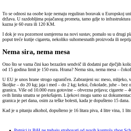
To se odnosi na osobe koje nemaju reguliran boravak u Europskoj uniji
država. U razdobljima pojačanog prometa, tamo gdje to infrastruktura 
kazna je 60 eura ili 120 KM.
I dok je sva pozornost usmjerena na novi sustav, pomalo su u drugi plan
poput treće kutije cigareta, nekoliko suhomesnatih proizvoda ili nepri
Nema sira, nema mesa
Ono što se vama čini kao bezazlen sendvič ili dodatni par dječjih koli
od 15 godina limit je 150 eura. Hrana? Nema sira, nema mesa – čokol
U EU je unos hrane strogo ograničen. Zabranjeni su: meso, mlijeko, vr
školjke – do 20 kg; jaja i med – do 2 kg; keksi, čokolade, juhe – bez o
granicu. Više od 10.000 eura gotovine – obvezna prijava; cigarete – 40 
ovih limita smatra se prekršajem. Lijekovi mogu samo uz dokumentaciju.
granica je pet dana, osim za teške bolesti, kada je dopušteno 15 dana.
Kad je u pitanju alkohol, dopušteno je 16 litara piva, 4 litre vina, 1 l
Putnici iz BiH ne trebaju strahovati od novih kontrola zbog Sc