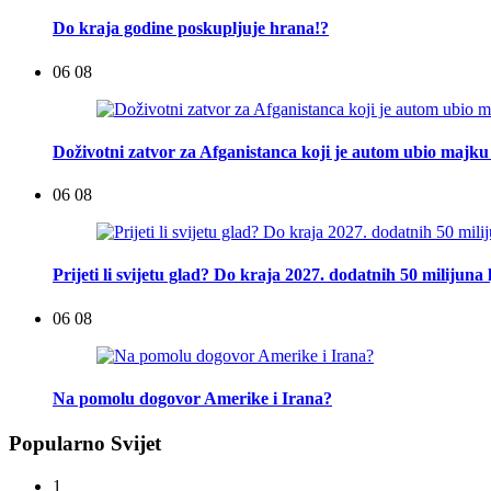
Do kraja godine poskupljuje hrana!?
06 08
Doživotni zatvor za Afganistanca koji je autom ubio majku 
06 08
Prijeti li svijetu glad? Do kraja 2027. dodatnih 50 milijuna 
06 08
Na pomolu dogovor Amerike i Irana?
Popularno Svijet
1