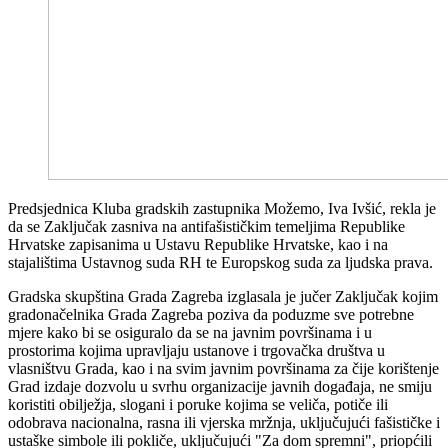
Predsjednica Kluba gradskih zastupnika Možemo, Iva Ivšić, rekla je
da se Zaključak zasniva na antifašističkim temeljima Republike
Hrvatske zapisanima u Ustavu Republike Hrvatske, kao i na
stajalištima Ustavnog suda RH te Europskog suda za ljudska prava.
Gradska skupština Grada Zagreba izglasala je jučer Zaključak kojim
gradonačelnika Grada Zagreba poziva da poduzme sve potrebne
mjere kako bi se osiguralo da se na javnim površinama i u
prostorima kojima upravljaju ustanove i trgovačka društva u
vlasništvu Grada, kao i na svim javnim površinama za čije korištenje
Grad izdaje dozvolu u svrhu organizacije javnih događaja, ne smiju
koristiti obilježja, slogani i poruke kojima se veliča, potiče ili
odobrava nacionalna, rasna ili vjerska mržnja, uključujući fašističke i
ustaške simbole ili pokliče, uključujući "Za dom spremni", priopćili