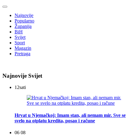
Najnovije
Popularno
Županija
BiH
Svijet
Sport
Magazin
Pretraga
Najnovije Svijet
12
sati
Hrvat u Njemačkoj: Imam stan, ali nemam mir. Sve se
svelo na otplatu kredita, posao i račune
06 08