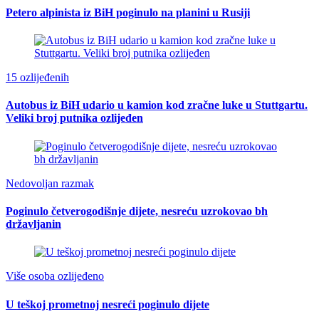
Petero alpinista iz BiH poginulo na planini u Rusiji
15 ozlijeđenih
Autobus iz BiH udario u kamion kod zračne luke u Stuttgartu.
Veliki broj putnika ozlijeđen
Nedovoljan razmak
Poginulo četverogodišnje dijete, nesreću uzrokovao bh
državljanin
Više osoba ozlijeđeno
U teškoj prometnoj nesreći poginulo dijete