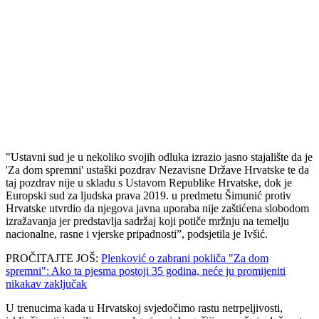
"Ustavni sud je u nekoliko svojih odluka izrazio jasno stajalište da je
'Za dom spremni' ustaški pozdrav Nezavisne Države Hrvatske te da
taj pozdrav nije u skladu s Ustavom Republike Hrvatske, dok je
Europski sud za ljudska prava 2019. u predmetu Šimunić protiv
Hrvatske utvrdio da njegova javna uporaba nije zaštićena slobodom
izražavanja jer predstavlja sadržaj koji potiče mržnju na temelju
nacionalne, rasne i vjerske pripadnosti”, podsjetila je Ivšić.
PROČITAJTE JOŠ:
Plenković o zabrani pokliča "Za dom
spremni": Ako ta pjesma postoji 35 godina, neće ju promijeniti
nikakav zaključak
U trenucima kada u Hrvatskoj svjedočimo rastu netrpeljivosti,