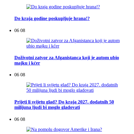
Do kraja godine poskupljuje hrana!?
06 08
Doživotni zatvor za Afganistanca koji je autom ubio
majku i kćer
06 08
Prijeti li svijetu glad? Do kraja 2027. dodatnih 50
milijuna ljudi bi moglo gladovati
06 08