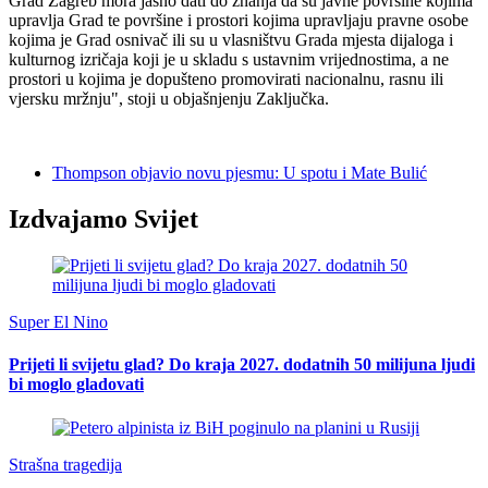
Grad Zagreb mora jasno dati do znanja da su javne površine kojima
upravlja Grad te površine i prostori kojima upravljaju pravne osobe
kojima je Grad osnivač ili su u vlasništvu Grada mjesta dijaloga i
kulturnog izričaja koji je u skladu s ustavnim vrijednostima, a ne
prostori u kojima je dopušteno promovirati nacionalnu, rasnu ili
vjersku mržnju", stoji u objašnjenju Zaključka.
Thompson objavio novu pjesmu: U spotu i Mate Bulić
Izdvajamo Svijet
Super El Nino
Prijeti li svijetu glad? Do kraja 2027. dodatnih 50 milijuna ljudi
bi moglo gladovati
Strašna tragedija