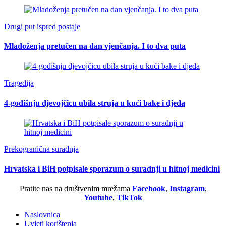
Drugi put ispred postaje
Mladoženja pretučen na dan vjenčanja. I to dva puta
Tragedija
4-godišnju djevojčicu ubila struja u kući bake i djeda
Prekogranična suradnja
Hrvatska i BiH potpisale sporazum o suradnji u hitnoj medicini
Pratite nas na društvenim mrežama
Facebook
,
Instagram
,
Youtube
,
TikTok
Naslovnica
Uvjeti korištenja