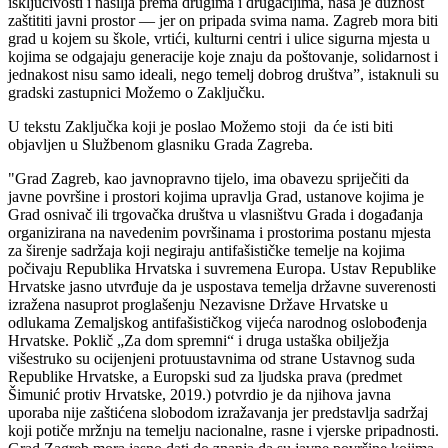
isključivosti i nasilja prema drugima i drugačijima, naša je dužnost
zaštititi javni prostor — jer on pripada svima nama. Zagreb mora biti
grad u kojem su škole, vrtići, kulturni centri i ulice sigurna mjesta u
kojima se odgajaju generacije koje znaju da poštovanje, solidarnost i
jednakost nisu samo ideali, nego temelj dobrog društva”, istaknuli su
gradski zastupnici Možemo o Zaključku.
U tekstu Zaključka koji je poslao Možemo stoji da će isti biti
objavljen u Službenom glasniku Grada Zagreba.
"Grad Zagreb, kao javnopravno tijelo, ima obavezu spriječiti da
javne površine i prostori kojima upravlja Grad, ustanove kojima je
Grad osnivač ili trgovačka društva u vlasništvu Grada i događanja
organizirana na navedenim površinama i prostorima postanu mjesta
za širenje sadržaja koji negiraju antifašističke temelje na kojima
počivaju Republika Hrvatska i suvremena Europa. Ustav Republike
Hrvatske jasno utvrđuje da je uspostava temelja državne suverenosti
izražena nasuprot proglašenju Nezavisne Države Hrvatske u
odlukama Zemaljskog antifašističkog vijeća narodnog oslobođenja
Hrvatske. Poklič „Za dom spremni“ i druga ustaška obilježja
višestruko su ocijenjeni protuustavnima od strane Ustavnog suda
Republike Hrvatske, a Europski sud za ljudska prava (predmet
Šimunić protiv Hrvatske, 2019.) potvrdio je da njihova javna
uporaba nije zaštićena slobodom izražavanja jer predstavlja sadržaj
koji potiče mržnju na temelju nacionalne, rasne i vjerske pripadnosti.