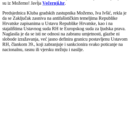
su iz Možemo! Javlja
Večernji.hr
.
Predsjednica Kluba gradskih zastupnika Možemo, Iva Ivšić, rekla je
da se Zaključak zasniva na antifašističkim temeljima Republike
Hrvatske zapisanima u Ustavu Republike Hrvatske, kao i na
stajalištima Ustavnog suda RH te Europskog suda za ljudska prava.
Naglasila je da se isti ne odnosi na zabranu umjetnosti, glazbe ni
slobode izražavanja, već jasno definira granicu postavljenu Ustavom
RH, člankom 39., koji zabranjuje i sankcionira svako poticanje na
nacionalnu, rasnu ili vjersku mržnju i nasilje.