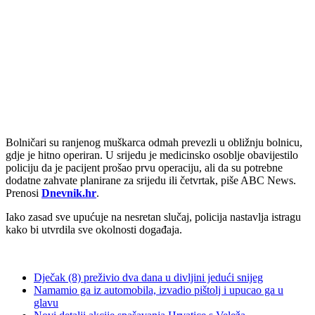
Bolničari su ranjenog muškarca odmah prevezli u obližnju bolnicu,
gdje je hitno operiran. U srijedu je medicinsko osoblje obavijestilo
policiju da je pacijent prošao prvu operaciju, ali da su potrebne
dodatne zahvate planirane za srijedu ili četvrtak, piše ABC News.
Prenosi
Dnevnik.hr
.
Iako zasad sve upućuje na nesretan slučaj, policija nastavlja istragu
kako bi utvrdila sve okolnosti događaja.
Dječak (8) preživio dva dana u divljini jedući snijeg
Namamio ga iz automobila, izvadio pištolj i upucao ga u
glavu