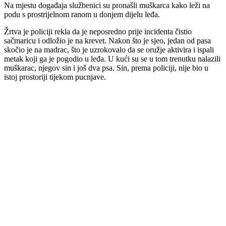
Na mjestu događaja službenici su pronašli muškarca kako leži na
podu s prostrijelnom ranom u donjem dijelu leđa.
Žrtva je policiji rekla da je neposredno prije incidenta čistio
sačmaricu i odložio je na krevet. Nakon što je sjeo, jedan od pasa
skočio je na madrac, što je uzrokovalo da se oružje aktivira i ispali
metak koji ga je pogodio u leđa. U kući su se u tom trenutku nalazili
muškarac, njegov sin i još dva psa. Sin, prema policiji, nije bio u
istoj prostoriji tijekom pucnjave.