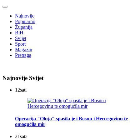
Najnovije
Popularno
Županija
BiH
Svijet
Sport
Magazin
Pretraga
Najnovije Svijet
12
sati
Operacija "Oluja" spasila je i Bosnu i Hercegovinu te
omogućila mir
21
sata