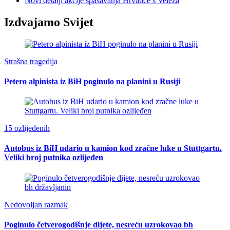
Novi detalji akcije spašavanja Hrvatice s Veleža
Izdvajamo Svijet
Strašna tragedija
Petero alpinista iz BiH poginulo na planini u Rusiji
15 ozlijeđenih
Autobus iz BiH udario u kamion kod zračne luke u Stuttgartu.
Veliki broj putnika ozlijeđen
Nedovoljan razmak
Poginulo četverogodišnje dijete, nesreću uzrokovao bh