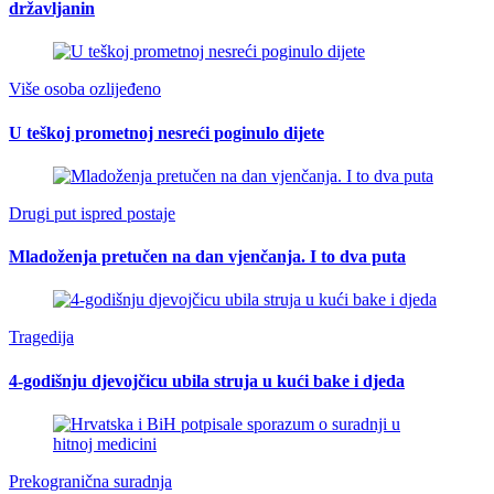
državljanin
Više osoba ozlijeđeno
U teškoj prometnoj nesreći poginulo dijete
Drugi put ispred postaje
Mladoženja pretučen na dan vjenčanja. I to dva puta
Tragedija
4-godišnju djevojčicu ubila struja u kući bake i djeda
Prekogranična suradnja