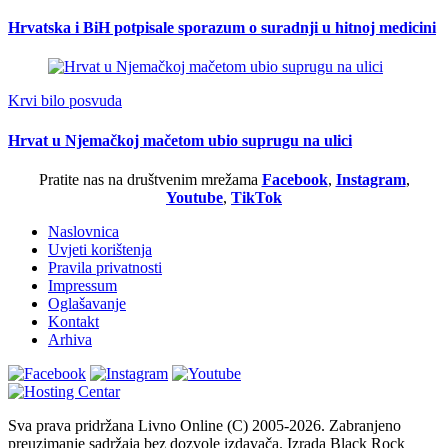
Hrvatska i BiH potpisale sporazum o suradnji u hitnoj medicini
Krvi bilo posvuda
Hrvat u Njemačkoj mačetom ubio suprugu na ulici
Pratite nas na društvenim mrežama
Facebook
,
Instagram
,
Youtube
,
TikTok
Naslovnica
Uvjeti korištenja
Pravila privatnosti
Impressum
Oglašavanje
Kontakt
Arhiva
Sva prava pridržana Livno Online (C) 2005-2026. Zabranjeno
preuzimanje sadržaja bez dozvole izdavača. Izrada Black Rock