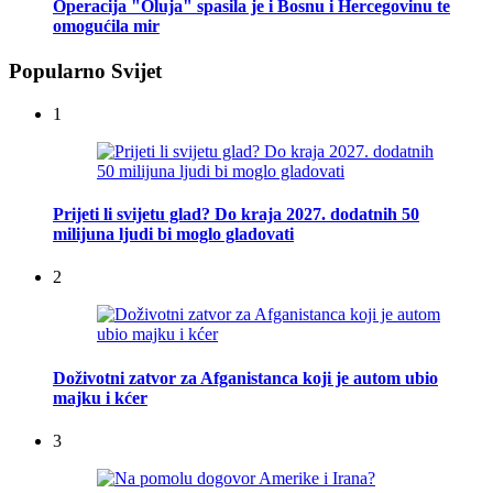
Operacija "Oluja" spasila je i Bosnu i Hercegovinu te
omogućila mir
Popularno Svijet
1
Prijeti li svijetu glad? Do kraja 2027. dodatnih 50
milijuna ljudi bi moglo gladovati
2
Doživotni zatvor za Afganistanca koji je autom ubio
majku i kćer
3