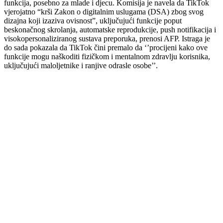
funkcija, posebno za mlade i djecu. Komisija je navela da TikTok
vjerojatno “krši Zakon o digitalnim uslugama (DSA) zbog svog
dizajna koji izaziva ovisnost”, uključujući funkcije poput
beskonačnog skrolanja, automatske reprodukcije, push notifikacija i
visokopersonaliziranog sustava preporuka, prenosi AFP. Istraga je
do sada pokazala da TikTok čini premalo da ‘’procijeni kako ove
funkcije mogu naškoditi fizičkom i mentalnom zdravlju korisnika,
uključujući maloljetnike i ranjive odrasle osobe’’.