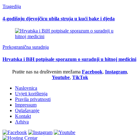
Tragedija
4-godišnju djevojčicu ubila struja u kući bake i djeda
Prekogranična suradnja
Hrvatska i BiH potpisale sporazum o suradnji u hitnoj medicini
Pratite nas na društvenim mrežama
Facebook
,
Instagram
,
Youtube
,
TikTok
Naslovnica
Uvjeti korištenja
Pravila privatnosti
Impressum
Oglašavanje
Kontakt
Arhiva