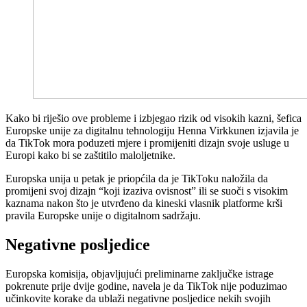
Kako bi riješio ove probleme i izbjegao rizik od visokih kazni, šefica
Europske unije za digitalnu tehnologiju Henna Virkkunen izjavila je
da TikTok mora poduzeti mjere i promijeniti dizajn svoje usluge u
Europi kako bi se zaštitilo maloljetnike.
Europska unija u petak je priopćila da je TikToku naložila da
promijeni svoj dizajn “koji izaziva ovisnost” ili se suoči s visokim
kaznama nakon što je utvrđeno da kineski vlasnik platforme krši
pravila Europske unije o digitalnom sadržaju.
Negativne posljedice
Europska komisija, objavljujući preliminarne zaključke istrage
pokrenute prije dvije godine, navela je da TikTok nije poduzimao
učinkovite korake da ublaži negativne posljedice nekih svojih