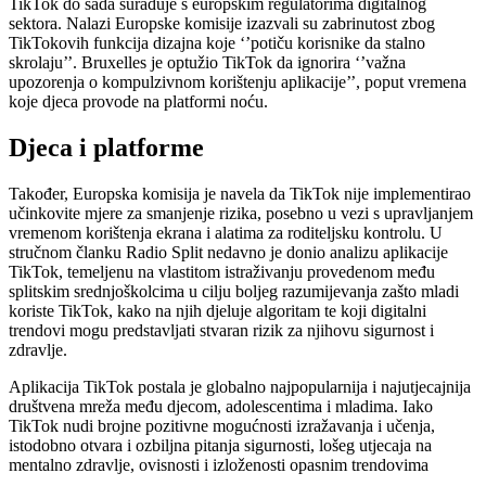
TikTok do sada surađuje s europskim regulatorima digitalnog
sektora. Nalazi Europske komisije izazvali su zabrinutost zbog
TikTokovih funkcija dizajna koje ‘’potiču korisnike da stalno
skrolaju’’. Bruxelles je optužio TikTok da ignorira ‘’važna
upozorenja o kompulzivnom korištenju aplikacije’’, poput vremena
koje djeca provode na platformi noću.
Djeca i platforme
Također, Europska komisija je navela da TikTok nije implementirao
učinkovite mjere za smanjenje rizika, posebno u vezi s upravljanjem
vremenom korištenja ekrana i alatima za roditeljsku kontrolu. U
stručnom članku Radio Split nedavno je donio analizu aplikacije
TikTok, temeljenu na vlastitom istraživanju provedenom među
splitskim srednjoškolcima u cilju boljeg razumijevanja zašto mladi
koriste TikTok, kako na njih djeluje algoritam te koji digitalni
trendovi mogu predstavljati stvaran rizik za njihovu sigurnost i
zdravlje.
Aplikacija TikTok postala je globalno najpopularnija i najutjecajnija
društvena mreža među djecom, adolescentima i mladima. Iako
TikTok nudi brojne pozitivne mogućnosti izražavanja i učenja,
istodobno otvara i ozbiljna pitanja sigurnosti, lošeg utjecaja na
mentalno zdravlje, ovisnosti i izloženosti opasnim trendovima