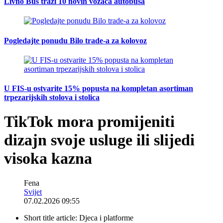
Livno Bus traži 10 novih vozača autobusa
Pogledajte ponudu Bilo trade-a za kolovoz
U FIS-u ostvarite 15% popusta na kompletan asortiman
trpezarijskih stolova i stolica
TikTok mora promijeniti
dizajn svoje usluge ili slijedi
visoka kazna
Fena
Svijet
07.02.2026 09:55
Short title article:
Djeca i platforme