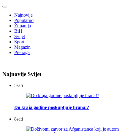
Najnovije
Popularno
Županija
BiH
Svijet
Sport
Magazin
Pretraga
Najnovije Svijet
5
sati
Do kraja godine poskupljuje hrana!?
8
sati