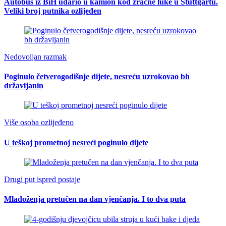
Autobus iz BiH udario u kamion kod zračne luke u Stuttgartu.
Veliki broj putnika ozlijeđen
Nedovoljan razmak
Poginulo četverogodišnje dijete, nesreću uzrokovao bh
državljanin
Više osoba ozlijeđeno
U teškoj prometnoj nesreći poginulo dijete
Drugi put ispred postaje
Mladoženja pretučen na dan vjenčanja. I to dva puta