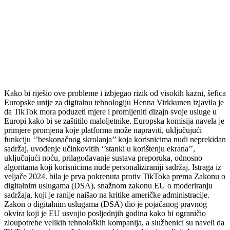
Kako bi riješio ove probleme i izbjegao rizik od visokih kazni, šefica
Europske unije za digitalnu tehnologiju Henna Virkkunen izjavila je
da TikTok mora poduzeti mjere i promijeniti dizajn svoje usluge u
Europi kako bi se zaštitilo maloljetnike. Europska komisija navela je
primjere promjena koje platforma može napraviti, uključujući
funkciju ‘’beskonačnog skrolanja’’ koja korisnicima nudi neprekidan
sadržaj, uvođenje učinkovitih ‘’stanki u korištenju ekrana’’,
uključujući noću, prilagođavanje sustava preporuka, odnosno
algoritama koji korisnicima nude personaliziraniji sadržaj. Istraga iz
veljače 2024. bila je prva pokrenuta protiv TikToka prema Zakonu o
digitalnim uslugama (DSA), snažnom zakonu EU o moderiranju
sadržaja, koji je ranije naišao na kritike američke administracije.
Zakon o digitalnim uslugama (DSA) dio je pojačanog pravnog
okvira koji je EU usvojio posljednjih godina kako bi ograničio
zloupotrebe velikih tehnoloških kompanija, a službenici su naveli da