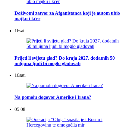
Doživotni zatvor za Afganistanca koji je autom ubio
majku i kćer
16
sati
Prijeti li svijetu glad? Do kraja 2027. dodatnih 50
milijuna ljudi bi moglo gladovati
16
sati
Na pomolu dogovor Amerike i Irana?
05 08