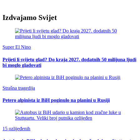
Izdvajamo Svijet
Super El Nino
Prijeti li svijetu glad? Do kraja 2027. dodatnih 50 milijuna ljudi
bi moglo gladovati
Strašna tragedija
Petero alpinista iz BiH poginulo na planini u Rusiji
15 ozlijeđenih