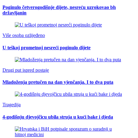
Poginulo četverogodišnje dijete, nesreću uzrokovao bh
državljanin
Više osoba ozlijeđeno
U teškoj prometnoj nesreći poginulo dijete
Drugi put ispred postaje
Mladoženja pretučen na dan vjenčanja. I to dva puta
Tragedija
4-godišnju djevojčicu ubila struja u kući bake i djeda