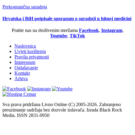
Prekogranična suradnja
Hrvatska i BiH potpisale sporazum o suradnji u hitnoj medicini
Pratite nas na društvenim mrežama
Facebook
,
Instagram
,
Youtube
,
TikTok
Naslovnica
Uvjeti korištenja
Pravila privatnosti
Impressum
Oglašavanje
Kontakt
Arhiva
Sva prava pridržana Livno Online (C) 2005-2026. Zabranjeno
preuzimanje sadržaja bez dozvole izdavača. Izrada Black Rock
Media. ISSN 2831-0950