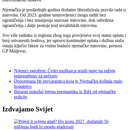
Njemačka je posljednjih godina dodatno liberalizirala pravila rada u
mirovini. Od 2023. godine umirovljenici mogu raditi bez
ograničenja i bez smanjenja starosne mirovine, dok određena
ograničenja i dalje postoje kod invalidskih mirovina.
Sve više radnika iz regiona zbog toga provjerava svoj status uplata i
broj ostvarenih bodova, jer upravo kontinuitet uplata i dužina staža
ostaju ključni faktor za visinu buduće njemačke mirovine, prenosi
GP Maljevac.
Nijemci zgroženi: Četiri muškarca nosili janje na ražnju
pripremljeno za pečenje
Deportirana bh prevarantica koja je Njemačku koštala malo
bogatstvo
Bizaran pokušaj bijega prestupnika iz BiH od njemačke
policije
Izdvajamo Svijet