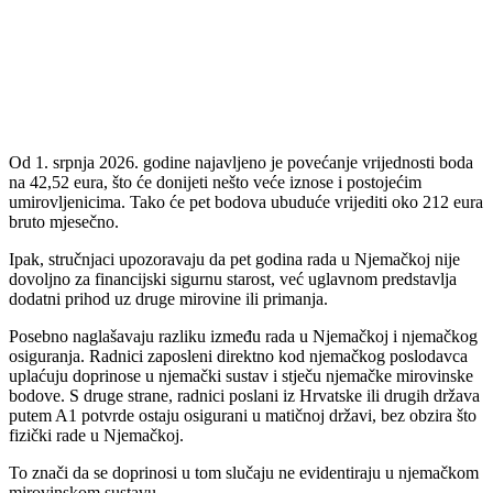
Od 1. srpnja 2026. godine najavljeno je povećanje vrijednosti boda
na 42,52 eura, što će donijeti nešto veće iznose i postojećim
umirovljenicima. Tako će pet bodova ubuduće vrijediti oko 212 eura
bruto mjesečno.
Ipak, stručnjaci upozoravaju da pet godina rada u Njemačkoj nije
dovoljno za financijski sigurnu starost, već uglavnom predstavlja
dodatni prihod uz druge mirovine ili primanja.
Posebno naglašavaju razliku između rada u Njemačkoj i njemačkog
osiguranja. Radnici zaposleni direktno kod njemačkog poslodavca
uplaćuju doprinose u njemački sustav i stječu njemačke mirovinske
bodove. S druge strane, radnici poslani iz Hrvatske ili drugih država
putem A1 potvrde ostaju osigurani u matičnoj državi, bez obzira što
fizički rade u Njemačkoj.
To znači da se doprinosi u tom slučaju ne evidentiraju u njemačkom
mirovinskom sustavu