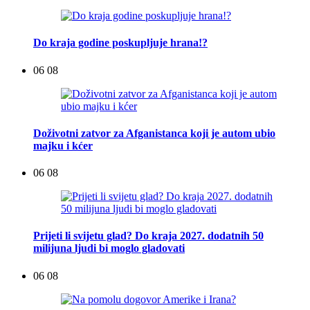
Do kraja godine poskupljuje hrana!?
06 08
Doživotni zatvor za Afganistanca koji je autom ubio
majku i kćer
06 08
Prijeti li svijetu glad? Do kraja 2027. dodatnih 50
milijuna ljudi bi moglo gladovati
06 08