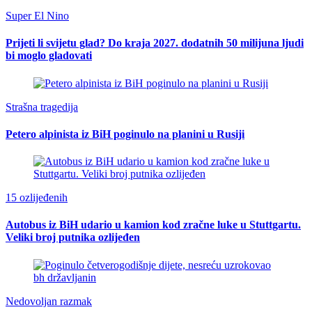
Super El Nino
Prijeti li svijetu glad? Do kraja 2027. dodatnih 50 milijuna ljudi
bi moglo gladovati
Strašna tragedija
Petero alpinista iz BiH poginulo na planini u Rusiji
15 ozlijeđenih
Autobus iz BiH udario u kamion kod zračne luke u Stuttgartu.
Veliki broj putnika ozlijeđen
Nedovoljan razmak