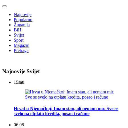
Najnovije
Popularno
Županija
BiH
Svijet
Sport
Magazin
Pretraga
Najnovije Svijet
15
sati
Hrvat u Njemačkoj: Imam stan, ali nemam mir. Sve se
svelo na otplatu kredita, posao i račune
06 08