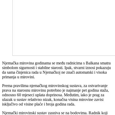
Njemačka mirovina godinama se među radnicima s Balkana smatra
simbolom sigurnosti i stabilne starosti. Ipak, stvarni iznosi pokazuju
da sama činjenica rada u Njemačkoj ne znači automatski i visoka
primanja u mirovini.
Prema pravilima njemačkog mirovinskog sustava, za ostvarivanje
prava na starosnu mirovinu potrebno je najmanje pet godina staža,
odnosno 60 mjeseci uplata doprinosa. Međutim, iako je prag za
ulazak u sustav relativno nizak, konačna visina mirovine zavisi
isključivo od visine plaće i broja godina rada.
Njemački mirovinski sustav zasniva se na bodovima. Radnik koji