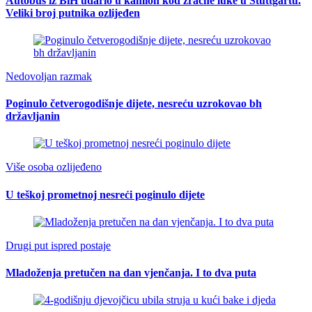
Autobus iz BiH udario u kamion kod zračne luke u Stuttgartu.
Veliki broj putnika ozlijeđen
Nedovoljan razmak
Poginulo četverogodišnje dijete, nesreću uzrokovao bh
državljanin
Više osoba ozlijeđeno
U teškoj prometnoj nesreći poginulo dijete
Drugi put ispred postaje
Mladoženja pretučen na dan vjenčanja. I to dva puta