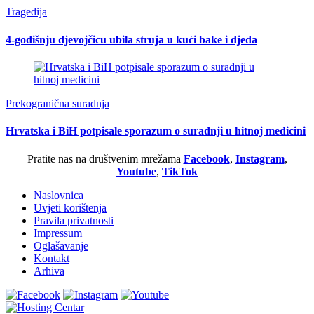
Tragedija
4-godišnju djevojčicu ubila struja u kući bake i djeda
Prekogranična suradnja
Hrvatska i BiH potpisale sporazum o suradnji u hitnoj medicini
Pratite nas na društvenim mrežama
Facebook
,
Instagram
,
Youtube
,
TikTok
Naslovnica
Uvjeti korištenja
Pravila privatnosti
Impressum
Oglašavanje
Kontakt
Arhiva