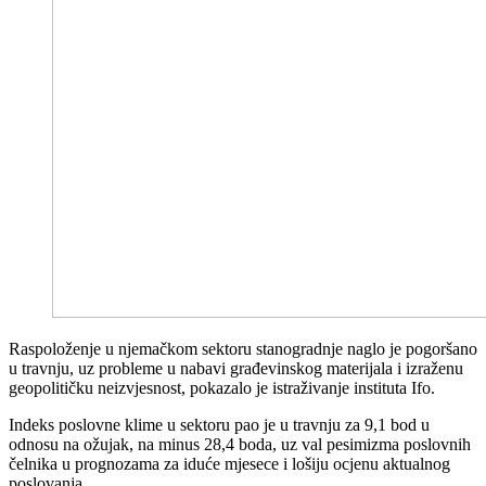
Raspoloženje u njemačkom sektoru stanogradnje naglo je pogoršano
u travnju, uz probleme u nabavi građevinskog materijala i izraženu
geopolitičku neizvjesnost, pokazalo je istraživanje instituta Ifo.
Indeks poslovne klime u sektoru pao je u travnju za 9,1 bod u
odnosu na ožujak, na minus 28,4 boda, uz val pesimizma poslovnih
čelnika u prognozama za iduće mjesece i lošiju ocjenu aktualnog
poslovanja.