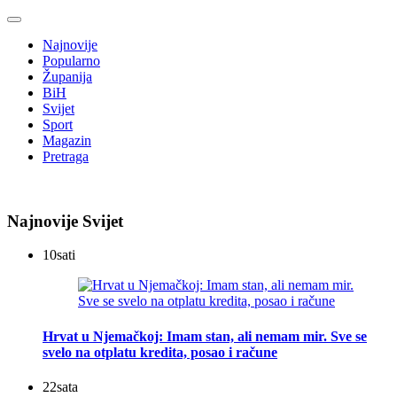
Najnovije
Popularno
Županija
BiH
Svijet
Sport
Magazin
Pretraga
Najnovije Svijet
10
sati
Hrvat u Njemačkoj: Imam stan, ali nemam mir. Sve se
svelo na otplatu kredita, posao i račune
22
sata