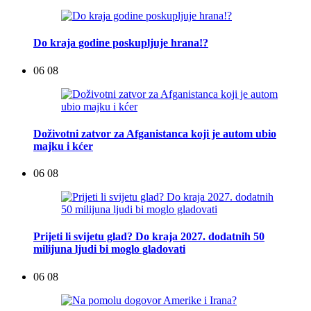
Do kraja godine poskupljuje hrana!?
06 08
Doživotni zatvor za Afganistanca koji je autom ubio
majku i kćer
06 08
Prijeti li svijetu glad? Do kraja 2027. dodatnih 50
milijuna ljudi bi moglo gladovati
06 08