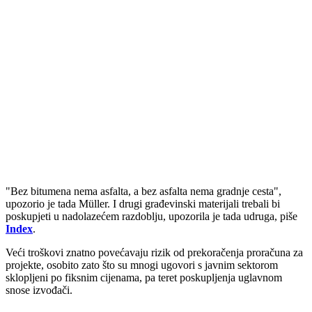
"Bez bitumena nema asfalta, a bez asfalta nema gradnje cesta",
upozorio je tada Müller. I drugi građevinski materijali trebali bi
poskupjeti u nadolazećem razdoblju, upozorila je tada udruga, piše
Index
.
Veći troškovi znatno povećavaju rizik od prekoračenja proračuna za
projekte, osobito zato što su mnogi ugovori s javnim sektorom
sklopljeni po fiksnim cijenama, pa teret poskupljenja uglavnom
snose izvođači.