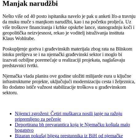
Manjak narudžbi
Nešto više od 40 posto ispitanika navelo je pak u anketi Ifo-a travnju
da muku muče s manjkom narudžbi, kao i na početku proljeća. Uz
više troškove financiranja i krhke opskrbe lance, stanogradnju koči i
geopolitička neizvjesnost, rekao je voditelj istraživanja instituta
Klaus Wohlrabe.
Poskupljenje goriva i građevinskih materijala zbog rata na Bliskom
istoku prelijeva se i na njemački građevinski sektor i moglo bi
izazvati ozbiljne poremećaje u realizaciji projekata, naglašavaju
predstavnici tvrtki.
Njemačka vlada planira ove godine uložiti milijarde eura u ključne
infrastrukturne projekte, uključujući modernizaciju cesta i željeznica,
što dodatno ističe važnost stabilizacije troškova u građevinskom
sektoru.
Nijemci zgroženi: Četiri muškarca nosili janje na ražnju
pripremljeno za pečenje
Deportirana bh prevarantica koja je Njemačku koštala malo
bogatstvo
Bizaran pokušaj bijega prestupnika iz BiH od njemačke