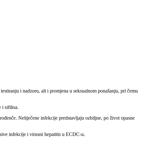
u testiranju i nadzoru, ali i promjena u seksualnom ponašanju, pri čemu
 sifilisa.
orođenče. Neliječene infekcije predstavljaju ozbiljne, po život opasne
ive infekcije i virusni hepatitis u ECDC-u.