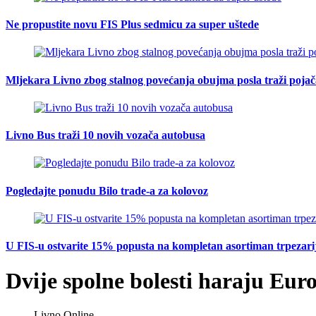
Ne propustite novu FIS Plus sedmicu za super uštede
Mljekara Livno zbog stalnog povećanja obujma posla traži poja
Livno Bus traži 10 novih vozača autobusa
Pogledajte ponudu Bilo trade-a za kolovoz
U FIS-u ostvarite 15% popusta na kompletan asortiman trpezarijsk
Dvije spolne bolesti haraju Eu
Livno Online