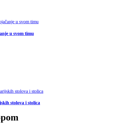
čanje u svom timu
ih stolova i stolica
ropom