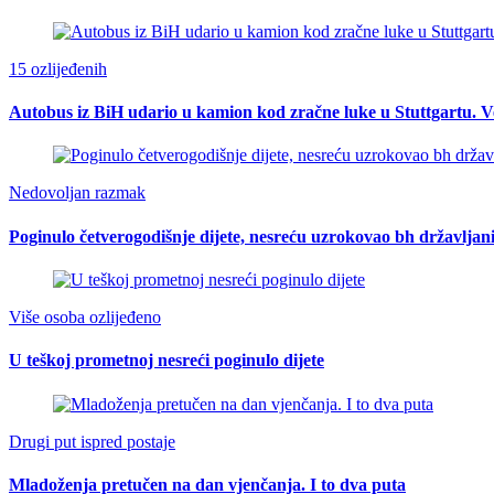
15 ozlijeđenih
Autobus iz BiH udario u kamion kod zračne luke u Stuttgartu. Ve
Nedovoljan razmak
Poginulo četverogodišnje dijete, nesreću uzrokovao bh državljan
Više osoba ozlijeđeno
U teškoj prometnoj nesreći poginulo dijete
Drugi put ispred postaje
Mladoženja pretučen na dan vjenčanja. I to dva puta