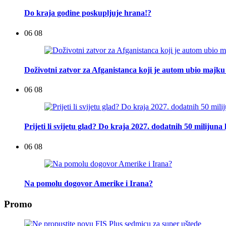
Do kraja godine poskupljuje hrana!?
06 08
Doživotni zatvor za Afganistanca koji je autom ubio majku 
06 08
Prijeti li svijetu glad? Do kraja 2027. dodatnih 50 milijuna 
06 08
Na pomolu dogovor Amerike i Irana?
Promo