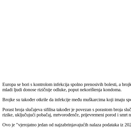
Europa se bori s kontrolom infekcija spolno prenosivih bolesti, a broj
mladi ljudi donose rizičnije odluke, poput nekorištenja kondoma.
Brojke su također otkrile da infekcije među muškarcima koji imaju spo
Porast broja slučajeva sifilisa također je povezan s porastom broja slu
rizike, uključujući pobačaj, mrtvorođenče, prijevremeni porod i smrt 
Ovo je "vjerojatno jedan od najzabrinjavajućih nalaza podataka iz 202