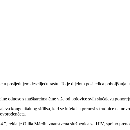
ke u posljednjem desetljeću rastu. To je dijelom posljedica poboljšanja 
lne odnose s muškarcima čine više od polovice svih slučajeva gonoreje i
čajeva kongenitalnog sifilisa, kad se infekcija prenosi s trudnice na nov
novorođenčeta.
4.", rekla je Otilia Mårdh, znanstvena službenica za HIV, spolno prenos