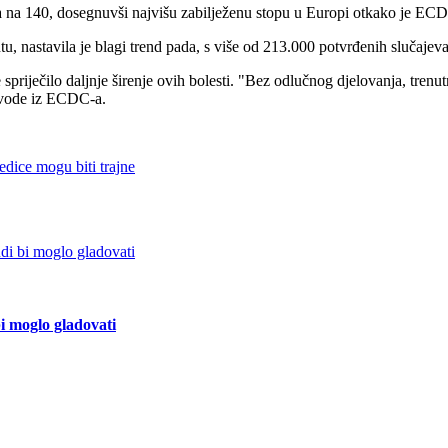
va na 140, dosegnuvši najvišu zabilježenu stopu u Europi otkako je EC
entu, nastavila je blagi trend pada, s više od 213.000 potvrđenih slučaj
riječilo daljnje širenje ovih bolesti. "Bez odlučnog djelovanja, trenutn
navode iz ECDC-a.
edice mogu biti trajne
bi moglo gladovati