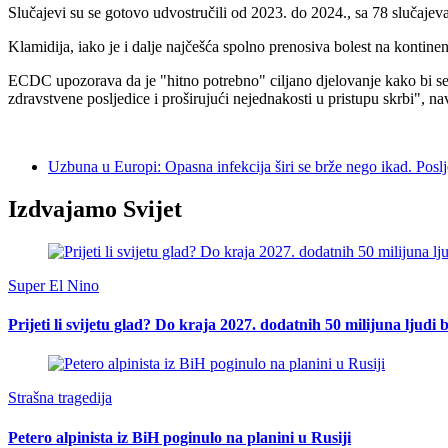
Slučajevi su se gotovo udvostručili od 2023. do 2024., sa 78 slučaje
Klamidija, iako je i dalje najčešća spolno prenosiva bolest na kontin
ECDC upozorava da je "hitno potrebno" ciljano djelovanje kako bi se sp
zdravstvene posljedice i proširujući nejednakosti u pristupu skrbi", 
Uzbuna u Europi: Opasna infekcija širi se brže nego ikad. Poslj
Izdvajamo Svijet
Super El Nino
Prijeti li svijetu glad? Do kraja 2027. dodatnih 50 milijuna ljudi 
Strašna tragedija
Petero alpinista iz BiH poginulo na planini u Rusiji