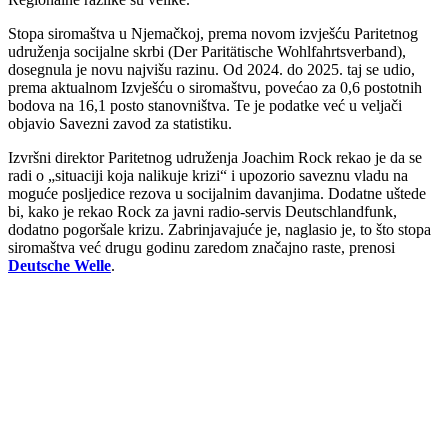
Stopa siromaštva u Njemačkoj, prema novom izvješću Paritetnog
udruženja socijalne skrbi (Der Paritätische Wohlfahrtsverband),
dosegnula je novu najvišu razinu. Od 2024. do 2025. taj se udio,
prema aktualnom Izvješću o siromaštvu, povećao za 0,6 postotnih
bodova na 16,1 posto stanovništva. Te je podatke već u veljači
objavio Savezni zavod za statistiku.
Izvršni direktor Paritetnog udruženja Joachim Rock rekao je da se
radi o „situaciji koja nalikuje krizi“ i upozorio saveznu vladu na
moguće posljedice rezova u socijalnim davanjima. Dodatne uštede
bi, kako je rekao Rock za javni radio-servis Deutschlandfunk,
dodatno pogoršale krizu. Zabrinjavajuće je, naglasio je, to što stopa
siromaštva već drugu godinu zaredom značajno raste, prenosi
Deutsche Welle
.