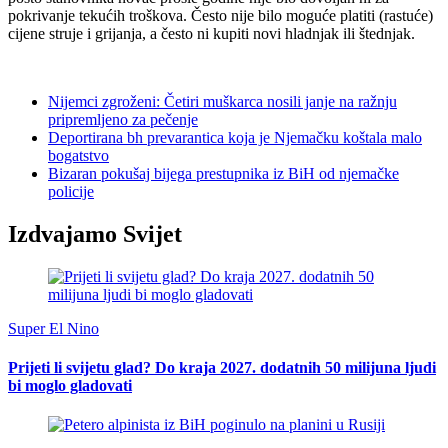
pokrivanje tekućih troškova. Često nije bilo moguće platiti (rastuće)
cijene struje i grijanja, a često ni kupiti novi hladnjak ili štednjak.
Nijemci zgroženi: Četiri muškarca nosili janje na ražnju
pripremljeno za pečenje
Deportirana bh prevarantica koja je Njemačku koštala malo
bogatstvo
Bizaran pokušaj bijega prestupnika iz BiH od njemačke
policije
Izdvajamo Svijet
Super El Nino
Prijeti li svijetu glad? Do kraja 2027. dodatnih 50 milijuna ljudi
bi moglo gladovati