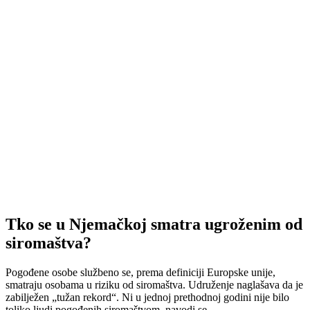
Tko se u Njemačkoj smatra ugroženim od
siromaštva?
Pogođene osobe službeno se, prema definiciji Europske unije,
smatraju osobama u riziku od siromaštva. Udruženje naglašava da je
zabilježen „tužan rekord“. Ni u jednoj prethodnoj godini nije bilo
toliko ljudi pogođenih siromaštvom, navodi se.