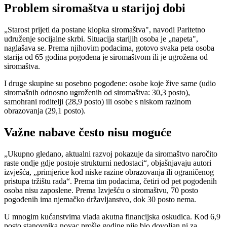
Problem siromaštva u starijoj dobi
„Starost prijeti da postane klopka siromaštva", navodi Paritetno
udruženje socijalne skrbi. Situacija starijih osoba je „napeta",
naglašava se. Prema njihovim podacima, gotovo svaka peta osoba
starija od 65 godina pogođena je siromaštvom ili je ugrožena od
siromaštva.
I druge skupine su posebno pogođene: osobe koje žive same (udio
siromašnih odnosno ugroženih od siromaštva: 30,3 posto),
samohrani roditelji (28,9 posto) ili osobe s niskom razinom
obrazovanja (29,1 posto).
Važne nabave često nisu moguće
„Ukupno gledano, aktualni razvoj pokazuje da siromaštvo naročito
raste ondje gdje postoje strukturni nedostaci“, objašnjavaju autori
izvješća, „primjerice kod niske razine obrazovanja ili ograničenog
pristupa tržištu rada“. Prema tim podacima, četiri od pet pogođenih
osoba nisu zaposlene. Prema Izvješću o siromaštvu, 70 posto
pogođenih ima njemačko državljanstvo, dok 30 posto nema.
U mnogim kućanstvima vlada akutna financijska oskudica. Kod 6,9
posto stanovnika novac prošle godine nije bio dovoljan ni za