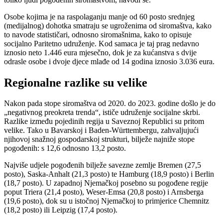
Osobe kojima je na raspolaganju manje od 60 posto srednjeg
(medijalnog) dohotka smatraju se ugroženima od siromaštva, kako
to navode statističari, odnosno siromašnima, kako to opisuje
socijalno Paritetno udruženje. Kod samaca je taj prag nedavno
iznosio neto 1.446 eura mjesečno, dok je za kućanstva s dvije
odrasle osobe i dvoje djece mlađe od 14 godina iznosio 3.036 eura.
Regionalne razlike su velike
Nakon pada stope siromaštva od 2020. do 2023. godine došlo je do
„negativnog preokreta trenda“, ističe udruženje socijalne skrbi.
Razlike između pojedinih regija u Saveznoj Republici su pritom
velike. Tako u Bavarskoj i Baden-Württembergu, zahvaljujući
njihovoj snažnoj gospodarskoj strukturi, bilježe najniže stope
pogođenih: s 12,6 odnosno 13,2 posto.
Najviše udjele pogođenih bilježe savezne zemlje Bremen (27,5
posto), Saska-Anhalt (21,3 posto) te Hamburg (18,9 posto) i Berlin
(18,7 posto). U zapadnoj Njemačkoj posebno su pogođene regije
poput Triera (21,4 posto), Weser-Emsa (20,8 posto) i Arnsberga
(19,6 posto), dok su u istočnoj Njemačkoj to primjerice Chemnitz
(18,2 posto) ili Leipzig (17,4 posto).