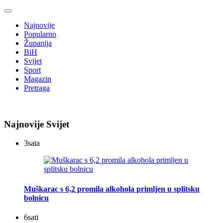
Najnovije
Popularno
Županija
BiH
Svijet
Sport
Magazin
Pretraga
Najnovije Svijet
3
sata
Muškarac s 6,2 promila alkohola primljen u splitsku
bolnicu
6
sati