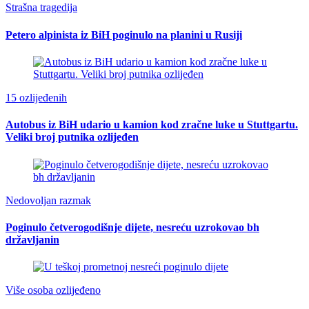
Strašna tragedija
Petero alpinista iz BiH poginulo na planini u Rusiji
15 ozlijeđenih
Autobus iz BiH udario u kamion kod zračne luke u Stuttgartu.
Veliki broj putnika ozlijeđen
Nedovoljan razmak
Poginulo četverogodišnje dijete, nesreću uzrokovao bh
državljanin
Više osoba ozlijeđeno