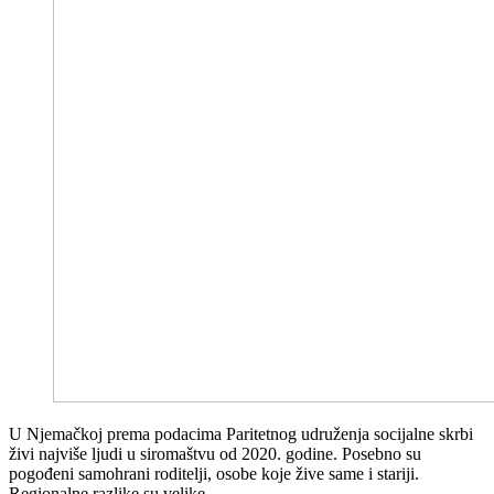
U Njemačkoj prema podacima Paritetnog udruženja socijalne skrbi
živi najviše ljudi u siromaštvu od 2020. godine. Posebno su
pogođeni samohrani roditelji, osobe koje žive same i stariji.
Regionalne razlike su velike.