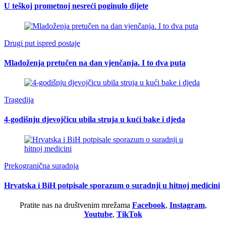
U teškoj prometnoj nesreći poginulo dijete
Drugi put ispred postaje
Mladoženja pretučen na dan vjenčanja. I to dva puta
Tragedija
4-godišnju djevojčicu ubila struja u kući bake i djeda
Prekogranična suradnja
Hrvatska i BiH potpisale sporazum o suradnji u hitnoj medicini
Pratite nas na društvenim mrežama
Facebook
,
Instagram
,
Youtube
,
TikTok