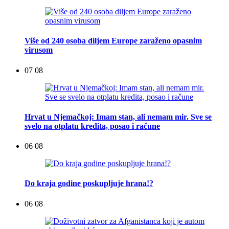
Više od 240 osoba diljem Europe zaraženo opasnim
virusom
07 08
Hrvat u Njemačkoj: Imam stan, ali nemam mir. Sve se
svelo na otplatu kredita, posao i račune
06 08
Do kraja godine poskupljuje hrana!?
06 08