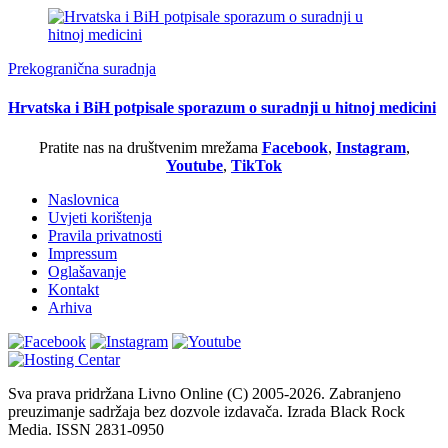
Prekogranična suradnja
Hrvatska i BiH potpisale sporazum o suradnji u hitnoj medicini
Pratite nas na društvenim mrežama
Facebook
,
Instagram
,
Youtube
,
TikTok
Naslovnica
Uvjeti korištenja
Pravila privatnosti
Impressum
Oglašavanje
Kontakt
Arhiva
Sva prava pridržana Livno Online (C) 2005-2026. Zabranjeno
preuzimanje sadržaja bez dozvole izdavača. Izrada Black Rock
Media. ISSN 2831-0950