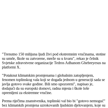
"Trenutno 150 milijuna ljudi živi pod ekstremnim vrućinama, stotine
su umrle, škole su zatvorene, mreže su u kvaru", rekao je čelnik
Svjetske zdravstvene organizacije Tedros Adhanom Ghebreyesus na
platformi X.
"Potaknut klimatskim promjenama i globalnim zatopljenjem,
fenomen toplinskog vala koji se događa jednom u generaciji sada se
javlja gotovo svake godine. Bili smo upozoreni", napisao je,
dodajući da su europski domovi, radna mjesta i škole loše
opremljeni za ekstremne vrućine.
Prema riječima znanstvenika, toplinski val bio bi "gotovo nemoguć"
bez klimatskih promjena uzrokovanih ljudskim djelovanjem, koje su