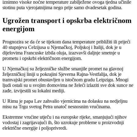
iznimno visoke noćne temperature zabilježene ovoga tjedna učinile
stotinu puta vjerojatnijima nego prije samo dvadesetak godina.
Ugrožen transport i opskrba električnom
energijom
Prognozira se da će se tijekom dana temperature približiti ili prijeći
40 stupnjeva Celzijusa u Njemačkoj, Poljskoj i Italiji, dok je u
dijelovima Francuske izbila oluja, izazvavši daljnje smetnje u
prometu i opskrbi električnom energijom.
U Njemačkoj su željezničke službe smanjile promet na glavnoj
željezničkoj liniji u pokrajini Sjeverna Rajna-Vestfalija, dok je
tramvajski promet obustavljen u istočnom gradu Leipzigu. Mnogi
ljudi ostali su u svojim domovima ne želeći izlaziti sve dok sunce ne
zađe, izvijestili su lokalni mediji.
U Rimu je papa Lav zahvalio vjernicima na dolasku na nedjeljnu
misu na Trgu svetog Petra unatoč nesnosnim vrućinama.
Ekstremne vrućine utječu i na europske rijeke, smanjujući njihov
vodostaj i zagrijavajući ih, što uzrokuje probleme u proizvodnji
električne energije i poljoprivredi.