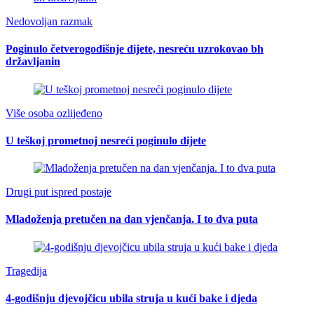
Nedovoljan razmak
Poginulo četverogodišnje dijete, nesreću uzrokovao bh
državljanin
Više osoba ozlijeđeno
U teškoj prometnoj nesreći poginulo dijete
Drugi put ispred postaje
Mladoženja pretučen na dan vjenčanja. I to dva puta
Tragedija
4-godišnju djevojčicu ubila struja u kući bake i djeda