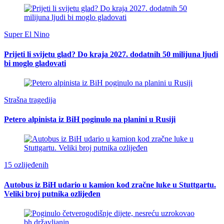
Super El Nino
Prijeti li svijetu glad? Do kraja 2027. dodatnih 50 milijuna ljudi
bi moglo gladovati
Strašna tragedija
Petero alpinista iz BiH poginulo na planini u Rusiji
15 ozlijeđenih
Autobus iz BiH udario u kamion kod zračne luke u Stuttgartu.
Veliki broj putnika ozlijeđen