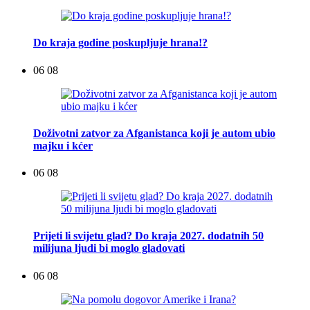
Do kraja godine poskupljuje hrana!?
06 08
Doživotni zatvor za Afganistanca koji je autom ubio
majku i kćer
06 08
Prijeti li svijetu glad? Do kraja 2027. dodatnih 50
milijuna ljudi bi moglo gladovati
06 08