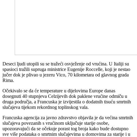
Deseci ljudi utopili su se tražeći osvježenje od vrućina. U Italiji su
spasioci tražili supruga ministrice Eugenije Roccelle, koji je nestao
jučer dok je plivao u jezeru Vico, 70 kilometara od glavnog grada
Rima.
Očekivalo se da će temperature u dijelovima Europe danas
dosegnuti 40 stupnjeva Celzijevih dok paklene vrućine odmiču u
druga područja, a Francuska je izvijestila o dodatnih tisuću smrtnih
slučajeva tijekom rekordnog toplinskog vala.
Francuska agencija za javno zdravstvo objavila je da većina smrtnih
slučajeva povezanih s vrućinom uključuje starije osobe,
upozoravajući da se očekuje porast tog broja kako bude dostupno
sve više podataka o smrtnim slučajevima u domovima za starije i u