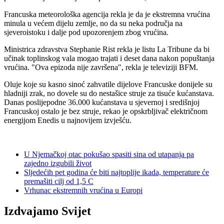
Francuska meteorološka agencija rekla je da je ekstremna vrućina
minula u većem dijelu zemlje, no da su neka područja na
sjeveroistoku i dalje pod upozorenjem zbog vrućina.
Ministrica zdravstva Stephanie Rist rekla je listu La Tribune da bi
učinak toplinskog vala mogao trajati i deset dana nakon popuštanja
vrućina. "Ova epizoda nije završena", rekla je televiziji BFM.
Oluje koje su kasno sinoć zahvatile dijelove Francuske donijele su
hladniji zrak, no dovele su do nestašice struje za tisuće kućanstava.
Danas poslijepodne 36.000 kućanstava u sjevernoj i središnjoj
Francuskoj ostalo je bez struje, rekao je opskrbljivač električnom
energijom Enedis u najnovijem izvješću.
U Njemačkoj otac pokušao spasiti sina od utapanja pa
zajedno izgubili život
Sljedećih pet godina će biti najtoplije ikada, temperature će
premašiti cilj od 1,5 C
Vrhunac ekstremnih vrućina u Europi
Izdvajamo Svijet