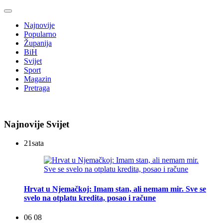
Najnovije
Popularno
Županija
BiH
Svijet
Sport
Magazin
Pretraga
Najnovije Svijet
21
sata
Hrvat u Njemačkoj: Imam stan, ali nemam mir. Sve se
svelo na otplatu kredita, posao i račune
06 08