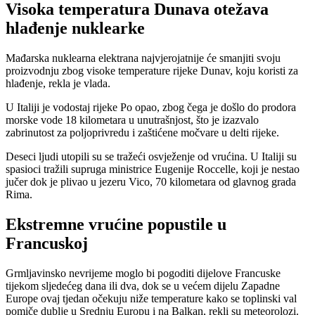
Visoka temperatura Dunava otežava
hlađenje nuklearke
Mađarska nuklearna elektrana najvjerojatnije će smanjiti svoju
proizvodnju zbog visoke temperature rijeke Dunav, koju koristi za
hlađenje, rekla je vlada.
U Italiji je vodostaj rijeke Po opao, zbog čega je došlo do prodora
morske vode 18 kilometara u unutrašnjost, što je izazvalo
zabrinutost za poljoprivredu i zaštićene močvare u delti rijeke.
Deseci ljudi utopili su se tražeći osvježenje od vrućina. U Italiji su
spasioci tražili supruga ministrice Eugenije Roccelle, koji je nestao
jučer dok je plivao u jezeru Vico, 70 kilometara od glavnog grada
Rima.
Ekstremne vrućine popustile u
Francuskoj
Grmljavinsko nevrijeme moglo bi pogoditi dijelove Francuske
tijekom sljedećeg dana ili dva, dok se u većem dijelu Zapadne
Europe ovaj tjedan očekuju niže temperature kako se toplinski val
pomiče dublje u Srednju Europu i na Balkan, rekli su meteorolozi.