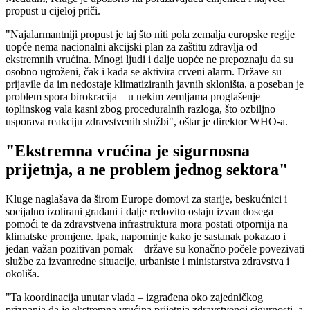
propust u cijeloj priči.
"Najalarmantniji propust je taj što niti pola zemalja europske regije
uopće nema nacionalni akcijski plan za zaštitu zdravlja od
ekstremnih vrućina. Mnogi ljudi i dalje uopće ne prepoznaju da su
osobno ugroženi, čak i kada se aktivira crveni alarm. Države su
prijavile da im nedostaje klimatiziranih javnih skloništa, a poseban je
problem spora birokracija – u nekim zemljama proglašenje
toplinskog vala kasni zbog proceduralnih razloga, što ozbiljno
usporava reakciju zdravstvenih službi", oštar je direktor WHO-a.
"Ekstremna vrućina je sigurnosna
prijetnja, a ne problem jednog sektora"
Kluge naglašava da širom Europe domovi za starije, beskućnici i
socijalno izolirani građani i dalje redovito ostaju izvan dosega
pomoći te da zdravstvena infrastruktura mora postati otpornija na
klimatske promjene. Ipak, napominje kako je sastanak pokazao i
jedan važan pozitivan pomak – države su konačno počele povezivati
službe za izvanredne situacije, urbaniste i ministarstva zdravstva i
okoliša.
"Ta koordinacija unutar vlada – izgrađena oko zajedničkog
priznanja da je ekstremna vrućina prijetnja zdravstvenoj sigurnosti, a