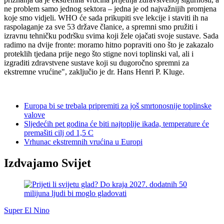
ne problem samo jednog sektora – jedna je od najvažnijih promjena
koje smo vidjeli. WHO će sada prikupiti sve lekcije i staviti ih na
raspolaganje za sve 53 države članice, a spremni smo pružiti i
izravnu tehničku podršku svima koji žele ojačati svoje sustave. Sada
radimo na dvije fronte: moramo hitno popraviti ono što je zakazalo
proteklih tjedana prije nego što stigne novi toplinski val, ali i
izgraditi zdravstvene sustave koji su dugoročno spremni za
ekstremne vrućine", zaključio je dr. Hans Henri P. Kluge.
Europa bi se trebala pripremiti za još smrtonosnije toplinske
valove
Sljedećih pet godina će biti najtoplije ikada, temperature će
premašiti cilj od 1,5 C
Vrhunac ekstremnih vrućina u Europi
Izdvajamo Svijet
Super El Nino