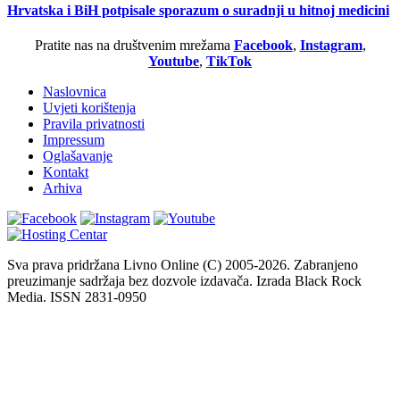
Hrvatska i BiH potpisale sporazum o suradnji u hitnoj medicini
Pratite nas na društvenim mrežama
Facebook
,
Instagram
,
Youtube
,
TikTok
Naslovnica
Uvjeti korištenja
Pravila privatnosti
Impressum
Oglašavanje
Kontakt
Arhiva
Sva prava pridržana Livno Online (C) 2005-2026. Zabranjeno
preuzimanje sadržaja bez dozvole izdavača. Izrada Black Rock
Media. ISSN 2831-0950