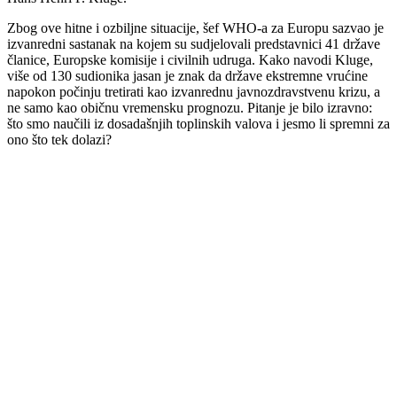
Zbog ove hitne i ozbiljne situacije, šef WHO-a za Europu sazvao je
izvanredni sastanak na kojem su sudjelovali predstavnici 41 države
članice, Europske komisije i civilnih udruga. Kako navodi Kluge,
više od 130 sudionika jasan je znak da države ekstremne vrućine
napokon počinju tretirati kao izvanrednu javnozdravstvenu krizu, a
ne samo kao običnu vremensku prognozu. Pitanje je bilo izravno:
što smo naučili iz dosadašnjih toplinskih valova i jesmo li spremni za
ono što tek dolazi?