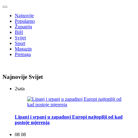
Najnovije
Popularno
Županija
BiH
Svijet
Sport
Magazin
Pretraga
Najnovije Svijet
2
sata
Lipanj i srpanj u zapadnoj Europi najtopliji od kad
postoje mjerenja
08 08