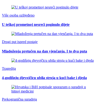
Više osoba ozlijeđeno
U teškoj prometnoj nesreći poginulo dijete
Drugi put ispred postaje
Mladoženja pretučen na dan vjenčanja. I to dva puta
Tragedija
4-godišnju djevojčicu ubila struja u kući bake i djeda
Prekogranična suradnja