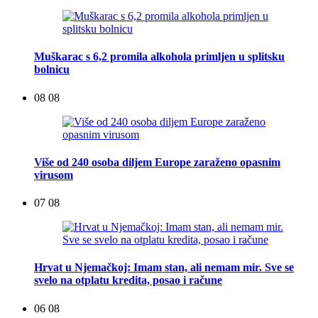
Muškarac s 6,2 promila alkohola primljen u splitsku
bolnicu
08 08
Više od 240 osoba diljem Europe zaraženo opasnim
virusom
07 08
Hrvat u Njemačkoj: Imam stan, ali nemam mir. Sve se
svelo na otplatu kredita, posao i račune
06 08