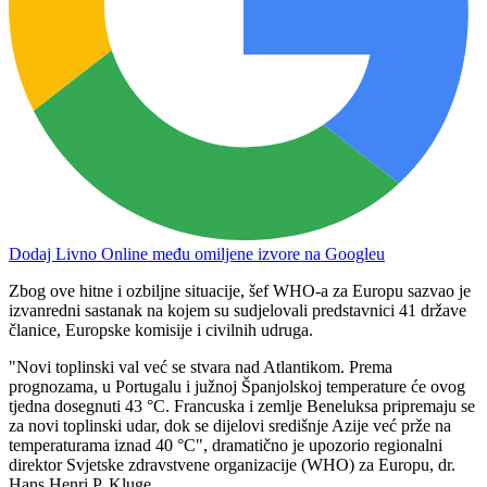
Dodaj Livno Online među omiljene izvore na Googleu
Zbog ove hitne i ozbiljne situacije, šef WHO-a za Europu sazvao je
izvanredni sastanak na kojem su sudjelovali predstavnici 41 države
članice, Europske komisije i civilnih udruga.
"Novi toplinski val već se stvara nad Atlantikom. Prema
prognozama, u Portugalu i južnoj Španjolskoj temperature će ovog
tjedna dosegnuti 43 °C. Francuska i zemlje Beneluksa pripremaju se
za novi toplinski udar, dok se dijelovi središnje Azije već prže na
temperaturama iznad 40 °C", dramatično je upozorio regionalni
direktor Svjetske zdravstvene organizacije (WHO) za Europu, dr.
Hans Henri P. Kluge.