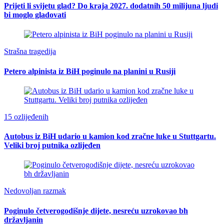
Prijeti li svijetu glad? Do kraja 2027. dodatnih 50 milijuna ljudi
bi moglo gladovati
Strašna tragedija
Petero alpinista iz BiH poginulo na planini u Rusiji
15 ozlijeđenih
Autobus iz BiH udario u kamion kod zračne luke u Stuttgartu.
Veliki broj putnika ozlijeđen
Nedovoljan razmak
Poginulo četverogodišnje dijete, nesreću uzrokovao bh
državljanin