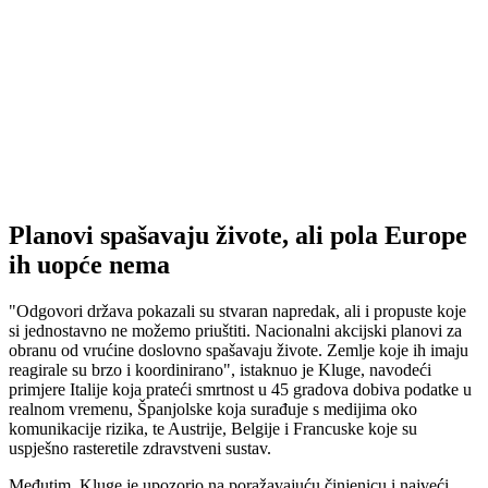
Planovi spašavaju živote, ali pola Europe
ih uopće nema
"Odgovori država pokazali su stvaran napredak, ali i propuste koje
si jednostavno ne možemo priuštiti. Nacionalni akcijski planovi za
obranu od vrućine doslovno spašavaju živote. Zemlje koje ih imaju
reagirale su brzo i koordinirano", istaknuo je Kluge, navodeći
primjere Italije koja prateći smrtnost u 45 gradova dobiva podatke u
realnom vremenu, Španjolske koja surađuje s medijima oko
komunikacije rizika, te Austrije, Belgije i Francuske koje su
uspješno rasteretile zdravstveni sustav.
Međutim, Kluge je upozorio na poražavajuću činjenicu i najveći