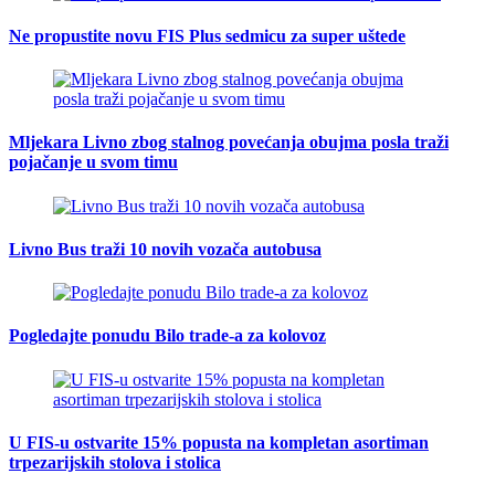
Ne propustite novu FIS Plus sedmicu za super uštede
Mljekara Livno zbog stalnog povećanja obujma posla traži
pojačanje u svom timu
Livno Bus traži 10 novih vozača autobusa
Pogledajte ponudu Bilo trade-a za kolovoz
U FIS-u ostvarite 15% popusta na kompletan asortiman
trpezarijskih stolova i stolica