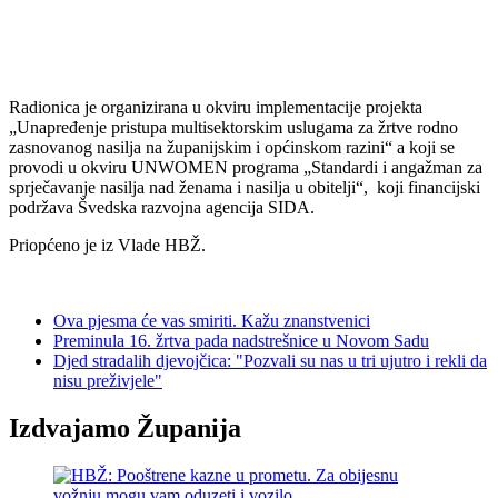
Radionica je organizirana u okviru implementacije projekta
„Unapređenje pristupa multisektorskim uslugama za žrtve rodno
zasnovanog nasilja na županijskim i općinskom razini“ a koji se
provodi u okviru UNWOMEN programa „Standardi i angažman za
sprječavanje nasilja nad ženama i nasilja u obitelji“, koji financijski
podržava Švedska razvojna agencija SIDA.
Priopćeno je iz Vlade HBŽ.
Ova pjesma će vas smiriti. Kažu znanstvenici
Preminula 16. žrtva pada nadstrešnice u Novom Sadu
Djed stradalih djevojčica: "Pozvali su nas u tri ujutro i rekli da
nisu preživjele"
Izdvajamo Županija