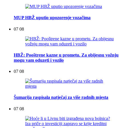
MUP HBŽ uputio upozorenje vozačima
07 08
HBŽ: Pooštrene kazne u prometu. Za obijesnu vožnju
mogu vam oduzeti i vozilo
07 08
Šumarija raspisala natječaj za više radnih mjesta
07 08