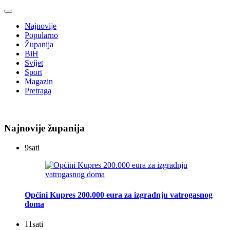
Najnovije
Popularno
Županija
BiH
Svijet
Sport
Magazin
Pretraga
Najnovije županija
9
sati
Općini Kupres 200.000 eura za izgradnju vatrogasnog
doma
11
sati