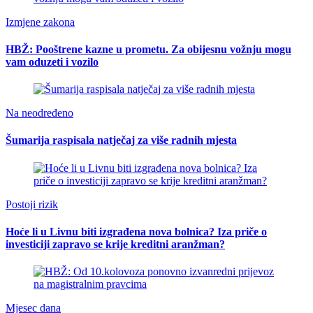
Izmjene zakona
HBŽ: Pooštrene kazne u prometu. Za obijesnu vožnju mogu
vam oduzeti i vozilo
Na neodređeno
Šumarija raspisala natječaj za više radnih mjesta
Postoji rizik
Hoće li u Livnu biti izgrađena nova bolnica? Iza priče o
investiciji zapravo se krije kreditni aranžman?
Mjesec dana