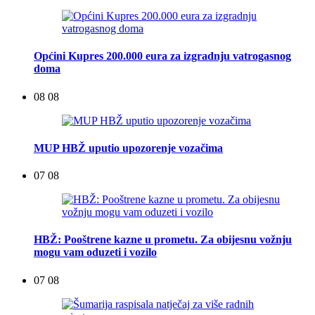
Općini Kupres 200.000 eura za izgradnju vatrogasnog
doma
08 08
MUP HBŽ uputio upozorenje vozačima
07 08
HBŽ: Pooštrene kazne u prometu. Za obijesnu vožnju
mogu vam oduzeti i vozilo
07 08