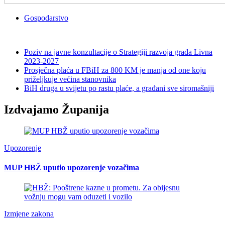
Gospodarstvo
Poziv na javne konzultacije o Strategiji razvoja grada Livna
2023-2027
Prosječna plaća u FBiH za 800 KM je manja od one koju
priželjkuje većina stanovnika
BiH druga u svijetu po rastu plaće, a građani sve siromašniji
Izdvajamo Županija
Upozorenje
MUP HBŽ uputio upozorenje vozačima
Izmjene zakona