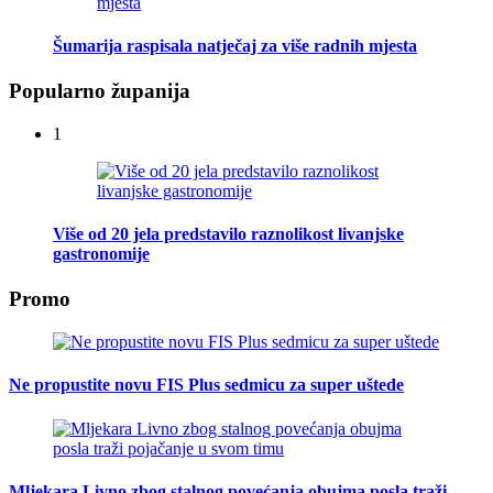
Šumarija raspisala natječaj za više radnih mjesta
Popularno županija
1
Više od 20 jela predstavilo raznolikost livanjske
gastronomije
Promo
Ne propustite novu FIS Plus sedmicu za super uštede
Mljekara Livno zbog stalnog povećanja obujma posla traži