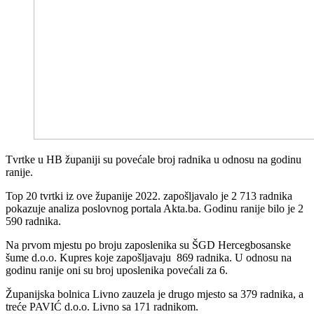
Tvrtke u HB županiji su povećale broj radnika u odnosu na godinu
ranije.
Top 20 tvrtki iz ove županije 2022. zapošljavalo je 2 713 radnika
pokazuje analiza poslovnog portala Akta.ba. Godinu ranije bilo je 2
590 radnika.
Na prvom mjestu po broju zaposlenika su ŠGD Hercegbosanske
šume d.o.o. Kupres koje zapošljavaju 869 radnika. U odnosu na
godinu ranije oni su broj uposlenika povećali za 6.
Županijska bolnica Livno zauzela je drugo mjesto sa 379 radnika, a
treće PAVIĆ d.o.o. Livno sa 171 radnikom.