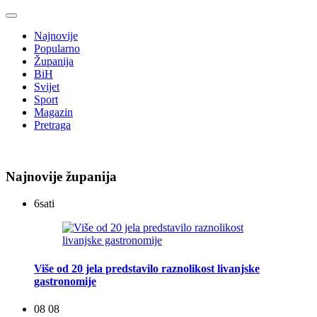
Najnovije
Popularno
Županija
BiH
Svijet
Sport
Magazin
Pretraga
Najnovije županija
6
sati
Više od 20 jela predstavilo raznolikost livanjske
gastronomije
08 08