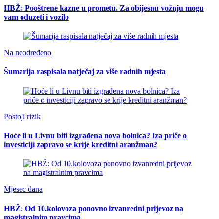
HBŽ: Pooštrene kazne u prometu. Za obijesnu vožnju mogu
vam oduzeti i vozilo
Na neodređeno
Šumarija raspisala natječaj za više radnih mjesta
Postoji rizik
Hoće li u Livnu biti izgrađena nova bolnica? Iza priče o
investiciji zapravo se krije kreditni aranžman?
Mjesec dana
HBŽ: Od 10.kolovoza ponovno izvanredni prijevoz na
magistralnim pravcima