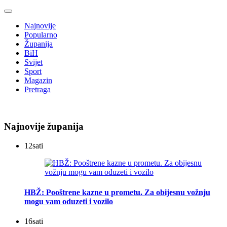
Najnovije
Popularno
Županija
BiH
Svijet
Sport
Magazin
Pretraga
Najnovije županija
12
sati
HBŽ: Pooštrene kazne u prometu. Za obijesnu vožnju
mogu vam oduzeti i vozilo
16
sati