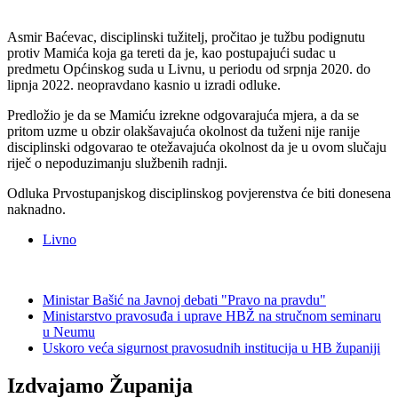
Asmir Baćevac, disciplinski tužitelj, pročitao je tužbu podignutu
protiv Mamića koja ga tereti da je, kao postupajući sudac u
predmetu Općinskog suda u Livnu, u periodu od srpnja 2020. do
lipnja 2022. neopravdano kasnio u izradi odluke.
Predložio je da se Mamiću izrekne odgovarajuća mjera, a da se
pritom uzme u obzir olakšavajuća okolnost da tuženi nije ranije
disciplinski odgovarao te otežavajuća okolnost da je u ovom slučaju
riječ o nepoduzimanju službenih radnji.
Odluka Prvostupanjskog disciplinskog povjerenstva će biti donesena
naknadno.
Livno
Ministar Bašić na Javnoj debati "Pravo na pravdu"
Ministarstvo pravosuđa i uprave HBŽ na stručnom seminaru
u Neumu
Uskoro veća sigurnost pravosudnih institucija u HB županiji
Izdvajamo Županija