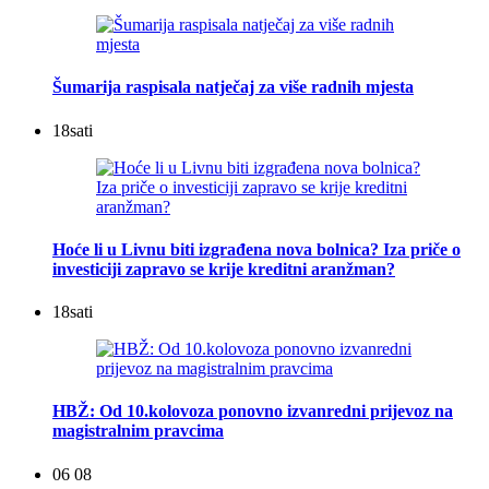
Šumarija raspisala natječaj za više radnih mjesta
18
sati
Hoće li u Livnu biti izgrađena nova bolnica? Iza priče o
investiciji zapravo se krije kreditni aranžman?
18
sati
HBŽ: Od 10.kolovoza ponovno izvanredni prijevoz na
magistralnim pravcima
06 08