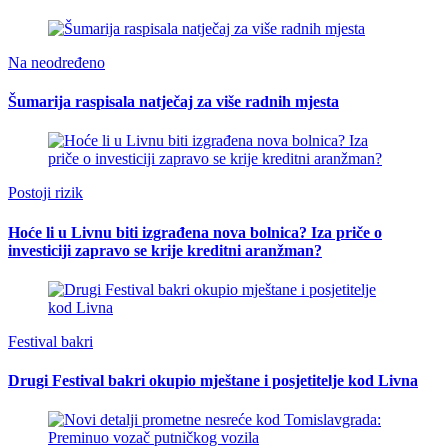
Na neodređeno
Šumarija raspisala natječaj za više radnih mjesta
Postoji rizik
Hoće li u Livnu biti izgrađena nova bolnica? Iza priče o
investiciji zapravo se krije kreditni aranžman?
Festival bakri
Drugi Festival bakri okupio mještane i posjetitelje kod Livna