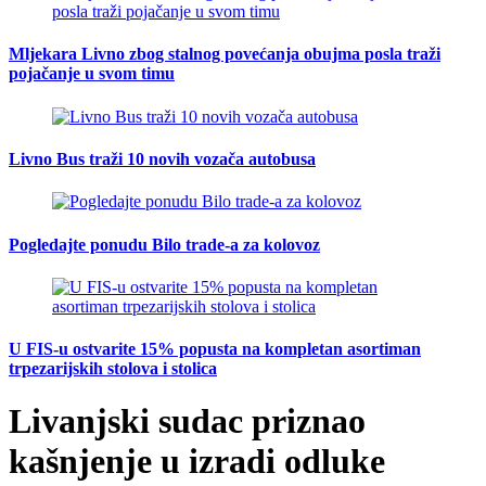
Mljekara Livno zbog stalnog povećanja obujma posla traži
pojačanje u svom timu
Livno Bus traži 10 novih vozača autobusa
Pogledajte ponudu Bilo trade-a za kolovoz
U FIS-u ostvarite 15% popusta na kompletan asortiman
trpezarijskih stolova i stolica
Livanjski sudac priznao
kašnjenje u izradi odluke