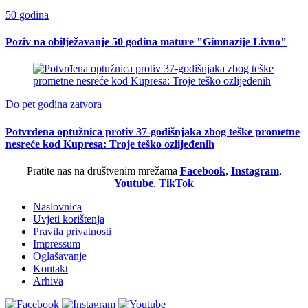
50 godina
Poziv na obilježavanje 50 godina mature "Gimnazije Livno"
Do pet godina zatvora
Potvrđena optužnica protiv 37-godišnjaka zbog teške prometne
nesreće kod Kupresa: Troje teško ozlijeđenih
Pratite nas na društvenim mrežama
Facebook
,
Instagram
,
Youtube
,
TikTok
Naslovnica
Uvjeti korištenja
Pravila privatnosti
Impressum
Oglašavanje
Kontakt
Arhiva