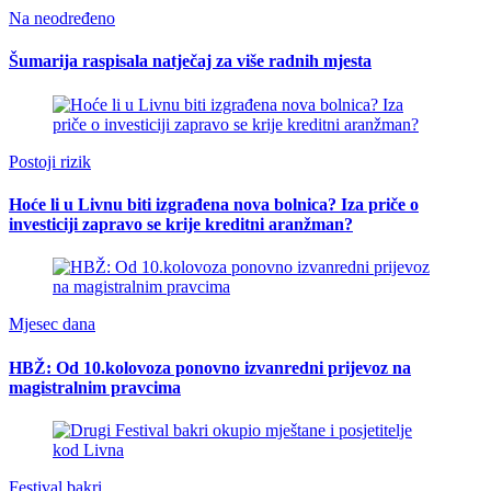
Na neodređeno
Šumarija raspisala natječaj za više radnih mjesta
Postoji rizik
Hoće li u Livnu biti izgrađena nova bolnica? Iza priče o
investiciji zapravo se krije kreditni aranžman?
Mjesec dana
HBŽ: Od 10.kolovoza ponovno izvanredni prijevoz na
magistralnim pravcima
Festival bakri