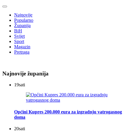
Najnovije
Popularno
Županija
BiH
Svijet
Sport
Magazin
Pretraga
Najnovije županija
19
sati
Općini Kupres 200.000 eura za izgradnju vatrogasnog
doma
20
sati