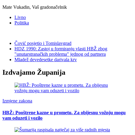
Mate Vukadin, Vaš gradonačelnik
Livno
Politika
Čović posjetio i Tomislavgrad
HDZ 1990: Zastoj u formiranju vlasti HBŽ zbog
"unutarstranačkih problema" jednog od partnera
Mladež devedesetke darivala krv
Izdvajamo Županija
Izmjene zakona
HBŽ: Pooštrene kazne u prometu. Za obijesnu vožnju mogu
vam oduzeti i vozilo