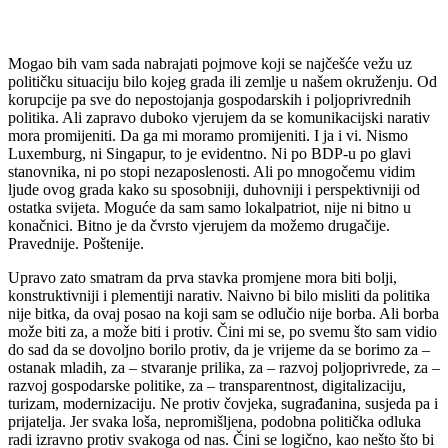
Mogao bih vam sada nabrajati pojmove koji se najčešće vežu uz
političku situaciju bilo kojeg grada ili zemlje u našem okruženju. Od
korupcije pa sve do nepostojanja gospodarskih i poljoprivrednih
politika. Ali zapravo duboko vjerujem da se komunikacijski narativ
mora promijeniti. Da ga mi moramo promijeniti. I ja i vi. Nismo
Luxemburg, ni Singapur, to je evidentno. Ni po BDP-u po glavi
stanovnika, ni po stopi nezaposlenosti. Ali po mnogočemu vidim
ljude ovog grada kako su sposobniji, duhovniji i perspektivniji od
ostatka svijeta. Moguće da sam samo lokalpatriot, nije ni bitno u
konačnici. Bitno je da čvrsto vjerujem da možemo drugačije.
Pravednije. Poštenije.
Upravo zato smatram da prva stavka promjene mora biti bolji,
konstruktivniji i plementiji narativ. Naivno bi bilo misliti da politika
nije bitka, da ovaj posao na koji sam se odlučio nije borba. Ali borba
može biti za, a može biti i protiv. Čini mi se, po svemu što sam vidio
do sad da se dovoljno borilo protiv, da je vrijeme da se borimo za –
ostanak mladih, za – stvaranje prilika, za – razvoj poljoprivrede, za –
razvoj gospodarske politike, za – transparentnost, digitalizaciju,
turizam, modernizaciju. Ne protiv čovjeka, sugrađanina, susjeda pa i
prijatelja. Jer svaka loša, nepromišljena, podobna politička odluka
radi izravno protiv svakoga od nas. Čini se logično, kao nešto što bi