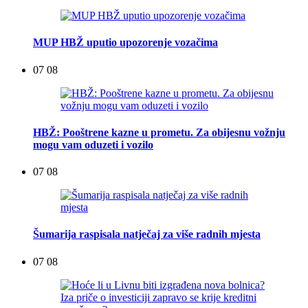
MUP HBŽ uputio upozorenje vozačima
07 08
HBŽ: Pooštrene kazne u prometu. Za obijesnu vožnju
mogu vam oduzeti i vozilo
07 08
Šumarija raspisala natječaj za više radnih mjesta
07 08