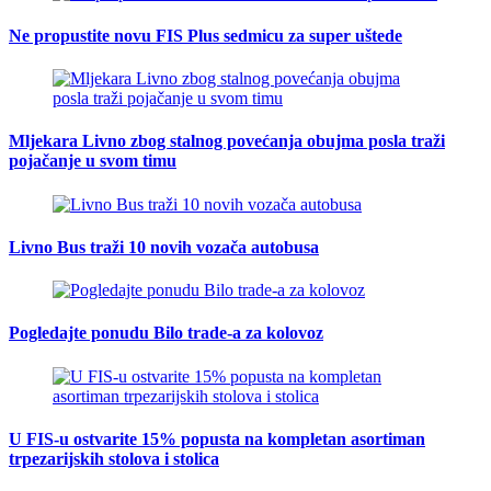
Ne propustite novu FIS Plus sedmicu za super uštede
Mljekara Livno zbog stalnog povećanja obujma posla traži
pojačanje u svom timu
Livno Bus traži 10 novih vozača autobusa
Pogledajte ponudu Bilo trade-a za kolovoz
U FIS-u ostvarite 15% popusta na kompletan asortiman
trpezarijskih stolova i stolica