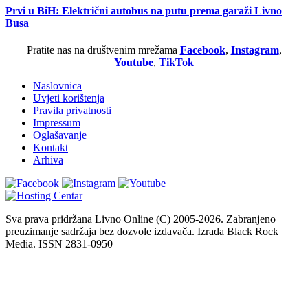
Prvi u BiH: Električni autobus na putu prema garaži Livno
Busa
Pratite nas na društvenim mrežama
Facebook
,
Instagram
,
Youtube
,
TikTok
Naslovnica
Uvjeti korištenja
Pravila privatnosti
Impressum
Oglašavanje
Kontakt
Arhiva
Sva prava pridržana Livno Online (C) 2005-2026. Zabranjeno
preuzimanje sadržaja bez dozvole izdavača. Izrada Black Rock
Media. ISSN 2831-0950