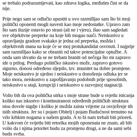
se trebalo podrazumijevati, kao zdrava logika, međutim čini se da
nije.
Prije nego sam se odlučio upustiti u ovo razmišljao sam što bi moji
politički oponenti mogli navesti kao moje nedostatke. Upravo zato
što sam iluzije ostavio po strani (ali ne i vjeru), išao sam sagledati
sve objektivne prepreke na koje bih mogao naići. Neiskustvo u
upravljanju gradom svakako je jedna od prepreka, možda i
objektivnih mana na koje će se moj protukandidat osvrnuti. I najprije
sam razmišljao kako se obraniti od takve potencijalne optužbe. A
onda sam shvatio da se ne trebam braniti od nečega što mi zapravo
ide u prilog. Predugo političko iskustvo može, zapravo gotovo
sigurno, donosi određeno sljepilo, tzv. imunitet na dobre promjene.
Moje neiskustvo je ujedno i neiskustvo u donošenju odluka jer se
tako mora, neiskustvo u zapošljavanju podobnih prije sposobnih,
neiskustvo u utaji, korupciji i neiskustvo u razvojnoj stagnaciji.
Volio bih da ova politička utrka s moje strane bude u svjetlu isticanja
koliko nas iskustvo i kontinuiranost određenih političkih struktura
nisu dovele nigdje i koliko je možda zaista vrijeme za osvježenje tih
istih struktura. Jer su i pojam Obitelj i pojam Budućnost trenutno na
vrlo krhkim nogama u našem gradu. A to bi nam trebali biti prioreti.
U kakvom će svijetlu biti retorika mojih oponenata ne znam, ali bih
volio da i njima prioritet budu za promjenu drugi, a ne da sami sebi
budu svrha.