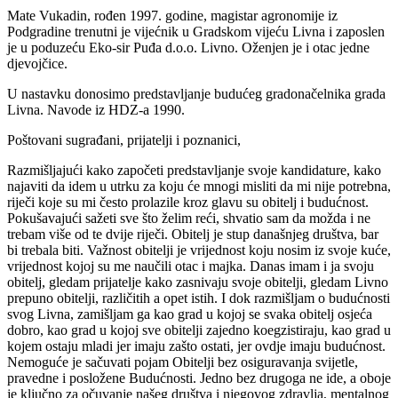
Mate Vukadin, rođen 1997. godine, magistar agronomije iz
Podgradine trenutni je vijećnik u Gradskom vijeću Livna i zaposlen
je u poduzeću Eko-sir Puđa d.o.o. Livno. Oženjen je i otac jedne
djevojčice.
U nastavku donosimo predstavljanje budućeg gradonačelnika grada
Livna. Navode iz HDZ-a 1990.
Poštovani sugrađani, prijatelji i poznanici,
Razmišljajući kako započeti predstavljanje svoje kandidature, kako
najaviti da idem u utrku za koju će mnogi misliti da mi nije potrebna,
riječi koje su mi često prolazile kroz glavu su obitelj i budućnost.
Pokušavajući sažeti sve što želim reći, shvatio sam da možda i ne
trebam više od te dvije riječi. Obitelj je stup današnjeg društva, bar
bi trebala biti. Važnost obitelji je vrijednost koju nosim iz svoje kuće,
vrijednost kojoj su me naučili otac i majka. Danas imam i ja svoju
obitelj, gledam prijatelje kako zasnivaju svoje obitelji, gledam Livno
prepuno obitelji, različitih a opet istih. I dok razmišljam o budućnosti
svog Livna, zamišljam ga kao grad u kojoj se svaka obitelj osjeća
dobro, kao grad u kojoj sve obitelji zajedno koegzistiraju, kao grad u
kojem ostaju mladi jer imaju zašto ostati, jer ovdje imaju budućnost.
Nemoguće je sačuvati pojam Obitelji bez osiguravanja svijetle,
pravedne i posložene Budućnosti. Jedno bez drugoga ne ide, a oboje
je ključno za očuvanje našeg društva i njegovog zdravlja, mentalnog