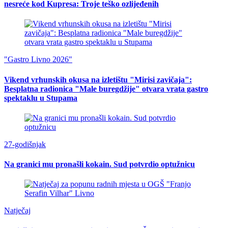
nesreće kod Kupresa: Troje teško ozlijeđenih
"Gastro Livno 2026"
Vikend vrhunskih okusa na izletištu "Mirisi zavičaja":
Besplatna radionica "Male buregdžije" otvara vrata gastro
spektaklu u Stupama
27-godišnjak
Na granici mu pronašli kokain. Sud potvrdio optužnicu
Natječaj