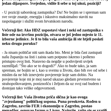
jedan dijaspore. Svejedno, vidite li sebe u toj ulozi, poziciji?
- U poziciji saborskog zastupnika? Da! Ne bojim se i spreman sam
sve svoje znanje, energiju i iskustvo maksimalno staviti na
raspolaganje i služiti svom hrvatskom narodu.
Večernji list: Ako HDZ uspostavi vlast i neki od zastupnika s
liste ode na izvršnu poziciju, otvara se još jedno mjesto iz 11.
izborne jedinice. Je li to bila vaša ambicija ili ste htjeli poslati
neku drugu poruku?
- Ja nisam političar niti sam ikada bio. Meni je bila čast zastupati
našu županiju na listi i zaista sam potpuno iskreno i pošteno
pristupio ovoj listi. Naravno da negdje u podsvijesti uvijek
razmišljaš: "Što ako se to dogodi?" Ako to bude tako, ja sam
spreman, ne bojim se i, kao u svemu u životu, dao bih sve od sebe i
mislim da ne bih iznevjerio povjerenje koje sam dobio. Na
povjerenje koje mi je moj narod ukazao gledam prvenstveno sa
strahopoštovanjem, poniznošću i željom da uz svoj rad budem i
dostojan tako velike odgovornosti.
Večernji list: Vaša životna priča slična je kao ovoga
"zvjezdanog" političkog uspona. Puna preokreta. Rođen u
Zagrebu, završio FER i ekonomiju u Zagrebu, postao
menadžer, osnovao farmu u Livnu. Najprije, zašto ste se vratili