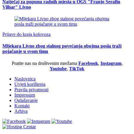
Natječaj za popunu radnih mjesta u OGŠ "Franjo Serafin
Vilhar" Livno
Prijave do kraja kolovoza
Mljekara Livno zbog stalnog povećanja obujma posla traži
pojačanje u svom timu
Pratite nas na društvenim mrežama
Facebook
,
Instagram
,
Youtube
,
TikTok
Naslovnica
Uvjeti korištenja
Pravila privatnosti
Impressum
Oglašavanje
Kontakt
Arhiva