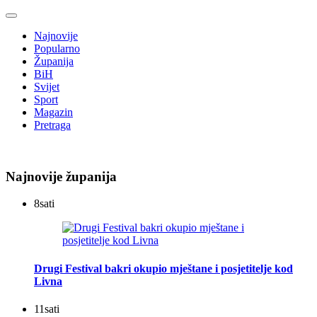
Najnovije
Popularno
Županija
BiH
Svijet
Sport
Magazin
Pretraga
Najnovije županija
8
sati
Drugi Festival bakri okupio mještane i posjetitelje kod
Livna
11
sati