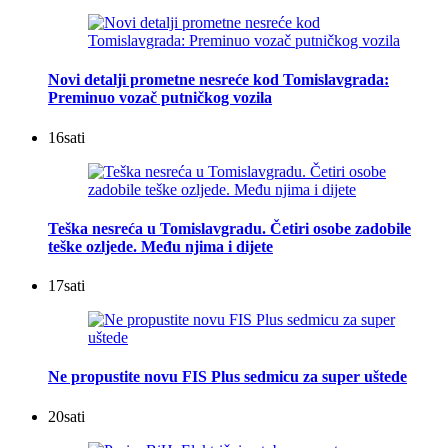
Novi detalji prometne nesreće kod Tomislavgrada:
Preminuo vozač putničkog vozila
16
sati
Teška nesreća u Tomislavgradu. Četiri osobe zadobile
teške ozljede. Među njima i dijete
17
sati
Ne propustite novu FIS Plus sedmicu za super uštede
20
sati