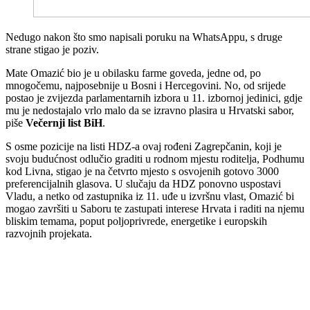
Nedugo nakon što smo napisali poruku na WhatsAppu, s druge
strane stigao je poziv.
Mate Omazić bio je u obilasku farme goveda, jedne od, po
mnogočemu, najposebnije u Bosni i Hercegovini. No, od srijede
postao je zvijezda parlamentarnih izbora u 11. izbornoj jedinici, gdje
mu je nedostajalo vrlo malo da se izravno plasira u Hrvatski sabor,
piše
Večernji list BiH
.
S osme pozicije na listi HDZ-a ovaj rođeni Zagrepčanin, koji je
svoju budućnost odlučio graditi u rodnom mjestu roditelja, Podhumu
kod Livna, stigao je na četvrto mjesto s osvojenih gotovo 3000
preferencijalnih glasova. U slučaju da HDZ ponovno uspostavi
Vladu, a netko od zastupnika iz 11. uđe u izvršnu vlast, Omazić bi
mogao završiti u Saboru te zastupati interese Hrvata i raditi na njemu
bliskim temama, poput poljoprivrede, energetike i europskih
razvojnih projekata.