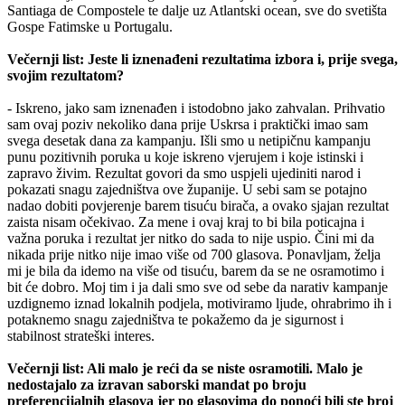
Santiaga de Compostele te dalje uz Atlantski ocean, sve do svetišta
Gospe Fatimske u Portugalu.
Večernji list: Jeste li iznenađeni rezultatima izbora i, prije svega,
svojim rezultatom?
- Iskreno, jako sam iznenađen i istodobno jako zahvalan. Prihvatio
sam ovaj poziv nekoliko dana prije Uskrsa i praktički imao sam
svega desetak dana za kampanju. Išli smo u netipičnu kampanju
punu pozitivnih poruka u koje iskreno vjerujem i koje istinski i
zapravo živim. Rezultat govori da smo uspjeli ujediniti narod i
pokazati snagu zajedništva ove županije. U sebi sam se potajno
nadao dobiti povjerenje barem tisuću birača, a ovako sjajan rezultat
zaista nisam očekivao. Za mene i ovaj kraj to bi bila poticajna i
važna poruka i rezultat jer nitko do sada to nije uspio. Čini mi da
nikada prije nitko nije imao više od 700 glasova. Ponavljam, želja
mi je bila da idemo na više od tisuću, barem da se ne osramotimo i
bit će dobro. Moj tim i ja dali smo sve od sebe da narativ kampanje
uzdignemo iznad lokalnih podjela, motiviramo ljude, ohrabrimo ih i
potaknemo snagu zajedništva te pokažemo da je sigurnost i
stabilnost strateški interes.
Večernji list: Ali malo je reći da se niste osramotili. Malo je
nedostajalo za izravan saborski mandat po broju
preferencijalnih glasova jer po glasovima do ponoći bili ste broj