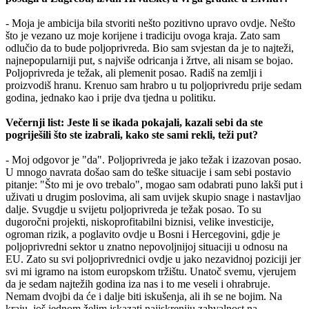
- Moja je ambicija bila stvoriti nešto pozitivno upravo ovdje. Nešto
što je vezano uz moje korijene i tradiciju ovoga kraja. Zato sam
odlučio da to bude poljoprivreda. Bio sam svjestan da je to najteži,
najnepopularniji put, s najviše odricanja i žrtve, ali nisam se bojao.
Poljoprivreda je težak, ali plemenit posao. Radiš na zemlji i
proizvodiš hranu. Krenuo sam hrabro u tu poljoprivredu prije sedam
godina, jednako kao i prije dva tjedna u politiku.
Večernji list: Jeste li se ikada pokajali, kazali sebi da ste
pogriješili što ste izabrali, kako ste sami rekli, teži put?
- Moj odgovor je "da". Poljoprivreda je jako težak i izazovan posao.
U mnogo navrata došao sam do teške situacije i sam sebi postavio
pitanje: "Što mi je ovo trebalo", mogao sam odabrati puno lakši put i
uživati u drugim poslovima, ali sam uvijek skupio snage i nastavljao
dalje. Svugdje u svijetu poljoprivreda je težak posao. To su
dugoročni projekti, niskoprofitabilni biznisi, velike investicije,
ogroman rizik, a poglavito ovdje u Bosni i Hercegovini, gdje je
poljoprivredni sektor u znatno nepovoljnijoj situaciji u odnosu na
EU. Zato su svi poljoprivrednici ovdje u jako nezavidnoj poziciji jer
svi mi igramo na istom europskom tržištu. Unatoč svemu, vjerujem
da je sedam najtežih godina iza nas i to me veseli i ohrabruje.
Nemam dvojbi da će i dalje biti iskušenja, ali ih se ne bojim. Na
kraju, još jednom želim iskazati najiskreniju zahvalnost na