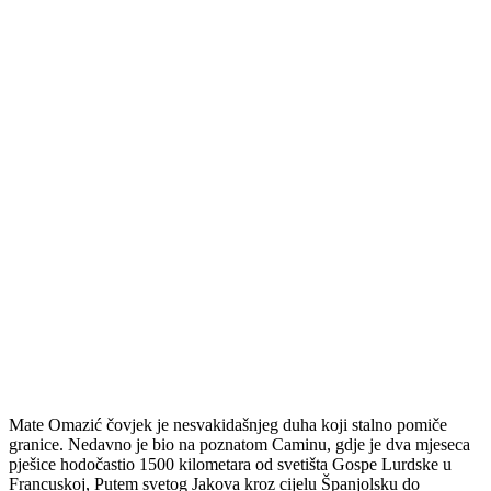
Mate Omazić čovjek je nesvakidašnjeg duha koji stalno pomiče
granice. Nedavno je bio na poznatom Caminu, gdje je dva mjeseca
pješice hodočastio 1500 kilometara od svetišta Gospe Lurdske u
Francuskoj, Putem svetog Jakova kroz cijelu Španjolsku do