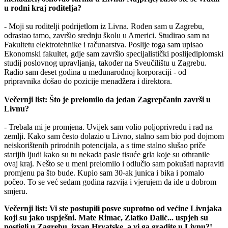
u rodni kraj roditelja?
- Moji su roditelji podrijetlom iz Livna. Rođen sam u Zagrebu,
odrastao tamo, završio srednju školu u Americi. Studirao sam na
Fakultetu elektrotehnike i računarstva. Poslije toga sam upisao
Ekonomski fakultet, gdje sam završio specijalistički poslijediplomski
studij poslovnog upravljanja, također na Sveučilištu u Zagrebu.
Radio sam deset godina u međunarodnoj korporaciji - od
pripravnika došao do pozicije menadžera i direktora.
Večernji list: Što je prelomilo da jedan Zagrepčanin završi u
Livnu?
- Trebala mi je promjena. Uvijek sam volio poljoprivredu i rad na
zemlji. Kako sam često dolazio u Livno, stalno sam bio pod dojmom
neiskorištenih prirodnih potencijala, a s time stalno slušao priče
starijih ljudi kako su tu nekada pasle tisuće grla koje su othranile
ovaj kraj. Nešto se u meni prelomilo i odlučio sam pokušati napraviti
promjenu pa što bude. Kupio sam 30-ak junica i bika i pomalo
počeo. To se već sedam godina razvija i vjerujem da ide u dobrom
smjeru.
Večernji list: Vi ste postupili posve suprotno od većine Livnjaka
koji su jako uspješni. Mate Rimac, Zlatko Dalić... uspjeh su
postigli u Zagrebu, izvan Hrvatske, a vi ga gradite u Livnu?!