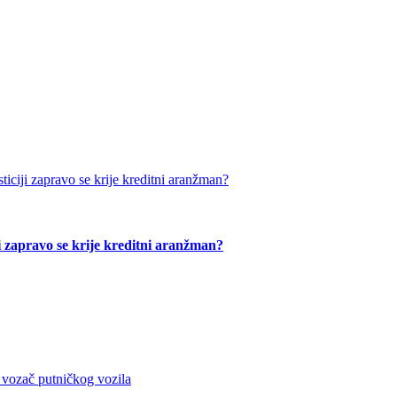
ji zapravo se krije kreditni aranžman?