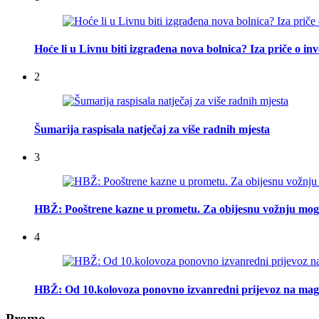
Hoće li u Livnu biti izgrađena nova bolnica? Iza priče o inv
2
Šumarija raspisala natječaj za više radnih mjesta
3
HBŽ: Pooštrene kazne u prometu. Za obijesnu vožnju mogu
4
HBŽ: Od 10.kolovoza ponovno izvanredni prijevoz na mag
Promo