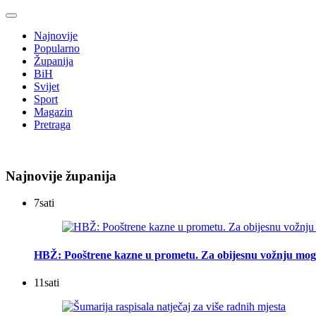
Najnovije
Popularno
Županija
BiH
Svijet
Sport
Magazin
Pretraga
Najnovije županija
7
sati
HBŽ: Pooštrene kazne u prometu. Za obijesnu vožnju mogu
11
sati