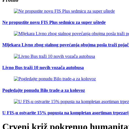
Ne propustite novu FIS Plus sedmicu za super uštede
Mljekara Livno zbog stalnog povećanja obujma posla traži poja
Livno Bus traži 10 novih vozača autobusa
Pogledajte ponudu Bilo trade-a za kolovoz
U FIS-u ostvarite 15% popusta na kompletan asortiman trpezarijsk
Crveni križ pokrenuo humanitar