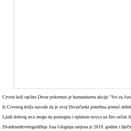
Crveni križ općine Drvar pokrenuo je humanitarnu akciju "Svi za Anu
Iz Crvenog križa navode da je ovoj Drvarčanki potrebna pomoć dobrih 
Ljudi dobrog srca mogu da pomognu i uplatom novca na žiro račun 
Dvadesetdevetogodišnja Ana Gloginja ranjena je 2019. godine i liječnic