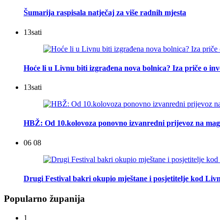
Šumarija raspisala natječaj za više radnih mjesta
13
sati
Hoće li u Livnu biti izgrađena nova bolnica? Iza priče o inv
13
sati
HBŽ: Od 10.kolovoza ponovno izvanredni prijevoz na mag
06 08
Drugi Festival bakri okupio mještane i posjetitelje kod Liv
Popularno županija
1