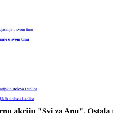
čanje u svom timu
ih stolova i stolica
nu akciju "Svi za Anu". Ostala 