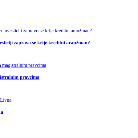
esticiji zapravo se krije kreditni aranžman?
istralnim pravcima
na