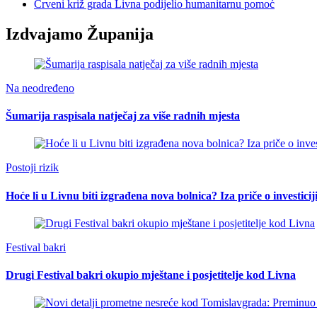
Crveni križ grada Livna podijelio humanitarnu pomoć
Izdvajamo Županija
Na neodređeno
Šumarija raspisala natječaj za više radnih mjesta
Postoji rizik
Hoće li u Livnu biti izgrađena nova bolnica? Iza priče o investici
Festival bakri
Drugi Festival bakri okupio mještane i posjetitelje kod Livna