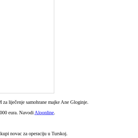
M za liječenje samohrane majke Ane Gloginje.
6.000 eura. Navodi
Aloonline
.
rikupi novac za operaciju u Turskoj.