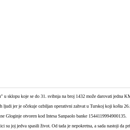
" u sklopu koje se do 31. svibnja na broj 1432 može darovati jedna K
ljudi jer je očekuje ozbiljan operativni zahvat u Turskoj koji košta 2
Ane Gloginje otvoren kod Intesa Sanpaolo banke 1544119994900135.
i su joj jedva spasili život. Od tada je nepokretna, a sada nastoji da p