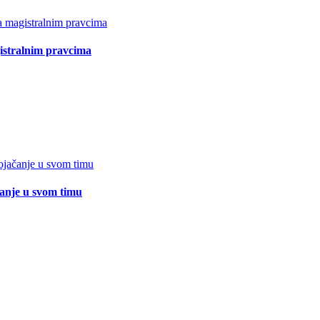
istralnim pravcima
čanje u svom timu