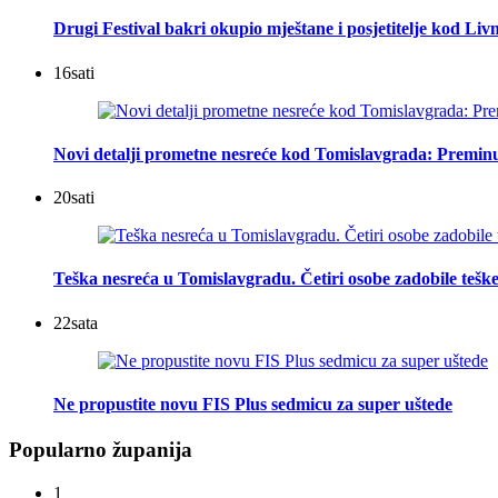
Drugi Festival bakri okupio mještane i posjetitelje kod Liv
16
sati
Novi detalji prometne nesreće kod Tomislavgrada: Preminu
20
sati
Teška nesreća u Tomislavgradu. Četiri osobe zadobile teške
22
sata
Ne propustite novu FIS Plus sedmicu za super uštede
Popularno županija
1