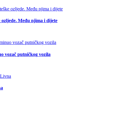
 ozljede. Među njima i dijete
o vozač putničkog vozila
na