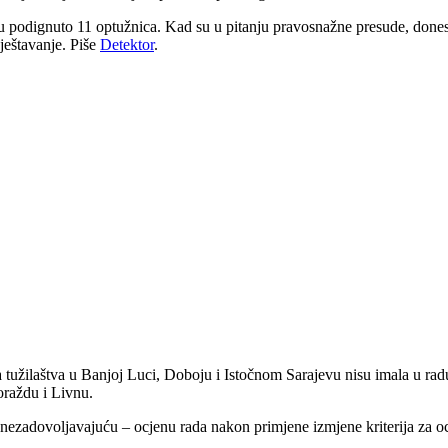
du podignuto 11 optužnica. Kad su u pitanju pravosnažne presude, dones
vještavanje. Piše
Detektor
.
 tužilaštva u Banjoj Luci, Doboju i Istočnom Sarajevu nisu imala u rad
Goraždu i Livnu.
žu – nezadovoljavajuću – ocjenu rada nakon primjene izmjene kriterija za 