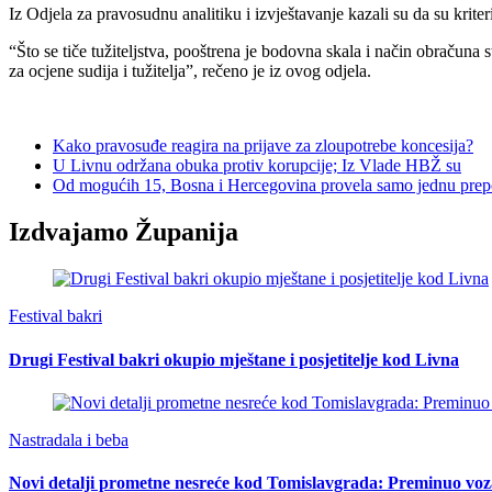
Iz Odjela za pravosudnu analitiku i izvještavanje kazali su da su kriteri
“Što se tiče tužiteljstva, pooštrena je bodovna skala i način obračuna 
za ocjene sudija i tužitelja”, rečeno je iz ovog odjela.
Kako pravosuđe reagira na prijave za zloupotrebe koncesija?
U Livnu održana obuka protiv korupcije; Iz Vlade HBŽ su
Od mogućih 15, Bosna i Hercegovina provela samo jednu prep
Izdvajamo Županija
Festival bakri
Drugi Festival bakri okupio mještane i posjetitelje kod Livna
Nastradala i beba
Novi detalji prometne nesreće kod Tomislavgrada: Preminuo voz