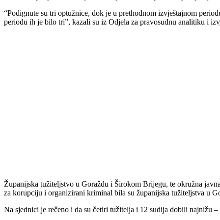
“Podignute su tri optužnice, dok je u prethodnom izvještajnom perio
periodu ih je bilo tri”, kazali su iz Odjela za pravosudnu analitiku i iz
Županijska tužiteljstvo u Goraždu i Širokom Brijegu, te okružna javna
za korupciju i organizirani kriminal bila su županijska tužiteljstva u 
Na sjednici je rečeno i da su četiri tužitelja i 12 sudija dobili najni