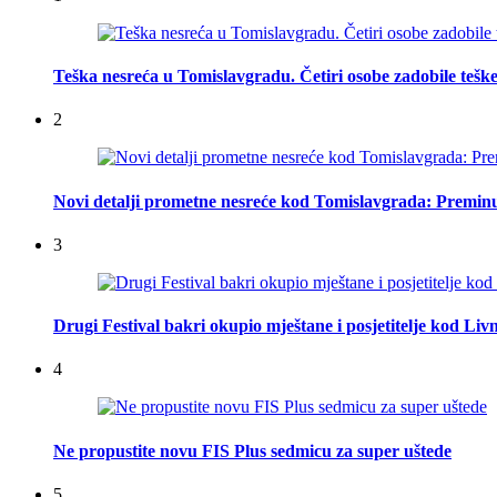
Teška nesreća u Tomislavgradu. Četiri osobe zadobile teške
2
Novi detalji prometne nesreće kod Tomislavgrada: Preminu
3
Drugi Festival bakri okupio mještane i posjetitelje kod Liv
4
Ne propustite novu FIS Plus sedmicu za super uštede
5