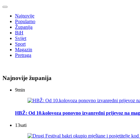
Najnovije
Popularno
Županija
BiH
Svijet
Sport
Magazin
Pretraga
Najnovije županija
9
min
HBŽ: Od 10.kolovoza ponovno izvanredni prijevoz na mag
13
sati