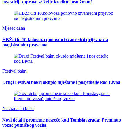
investiciji zapravo se krije kreditni aranžman?
Mjesec dana
HBŽ: Od 10.kolovoza ponovno izvanredni prijevoz na
magistralnim pravcima
Festival bakri
Drugi Festival bakri okupio mještane i posjetitelje kod Livna
Nastradala i beba
Novi detalji prometne nesreće kod Tomislavgrada: Preminuo
vozač putničkog vozila