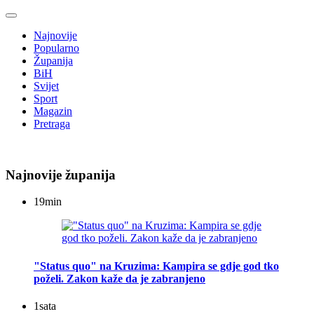
Najnovije
Popularno
Županija
BiH
Svijet
Sport
Magazin
Pretraga
Najnovije županija
19
min
"Status quo" na Kruzima: Kampira se gdje god tko
poželi. Zakon kaže da je zabranjeno
1
sata