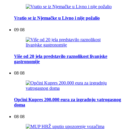
Vratio se iz Njemačke u Livno i nije požalio
09 08
Više od 20 jela predstavilo raznolikost livanjske
gastronomije
08 08
Općini Kupres 200.000 eura za izgradnju vatrogasnog
doma
08 08