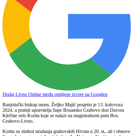
Dodaj Livno Online među omiljene izvore na Googleu
Banjolučki biskup mons. Željko Majić posjetio je 13. kolovoza
2024. u pratnji upravitelja župe Bosansko Grahovo don Davora
Klečine selo Korita koje se nalazi na magistralnom putu Bos.
Grahovo-Livno.
Korita su simbol stradanja grahovskih Hrvata u 20. st., ali i obnove