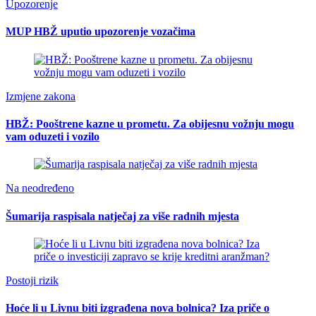
Upozorenje
MUP HBŽ uputio upozorenje vozačima
Izmjene zakona
HBŽ: Pooštrene kazne u prometu. Za obijesnu vožnju mogu
vam oduzeti i vozilo
Na neodređeno
Šumarija raspisala natječaj za više radnih mjesta
Postoji rizik
Hoće li u Livnu biti izgrađena nova bolnica? Iza priče o