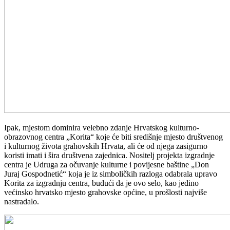
Ipak, mjestom dominira velebno zdanje Hrvatskog kulturno-
obrazovnog centra „Korita“ koje će biti središnje mjesto društvenog
i kulturnog života grahovskih Hrvata, ali će od njega zasigurno
koristi imati i šira društvena zajednica. Nositelj projekta izgradnje
centra je Udruga za očuvanje kulturne i povijesne baštine „Don
Juraj Gospodnetić“ koja je iz simboličkih razloga odabrala upravo
Korita za izgradnju centra, budući da je ovo selo, kao jedino
većinsko hrvatsko mjesto grahovske općine, u prošlosti najviše
nastradalo.