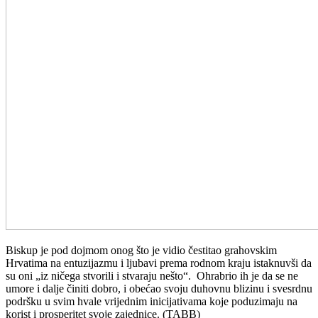
Biskup je pod dojmom onog što je vidio čestitao grahovskim
Hrvatima na entuzijazmu i ljubavi prema rodnom kraju istaknuvši da
su oni „iz ničega stvorili i stvaraju nešto“. Ohrabrio ih je da se ne
umore i dalje činiti dobro, i obećao svoju duhovnu blizinu i svesrdnu
podršku u svim hvale vrijednim inicijativama koje poduzimaju na
korist i prosperitet svoje zajednice. (TABB)