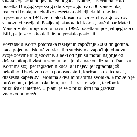
života koja se tamo još uvijek događa. Naime, u Koritima je do
početka Drugog svjetskog rata živjelo gotovo 300 stanovnika,
mahom Hrvata, u nekoliko deseetaka obitelji, da bi u prvim
mjesecima rata 1941. selo bilo zbrisano s lica zemlje, a gotovo svi
stanovnici raseljeni. Posljednji stanovnici Korita, bračni par Mate i
Manda Vulić, ubijeni su u travnju 1992. početkom posljednjeg rata u
BiH, pa je selo tako definitvno prestalo postojati.
Povratak u Korita potomaka raseljenih započinje 2000-tih godina,
kada pojedinci isključivo vlastitim sredstvima započinju obnovu
svoje očevine ili djedovine, a neki od njih su morali najprije od
države otkupiti vlastitu zemlju koja je bila nacionalizirana. Danas u
Koritima stoji pet izgrađenih kuća, a u najavi je izgradnja još
nekoliko. Uz glavnu cestu ponosno stoji „korićanska katedrala“,
dražesna kapela sv. Jeronima s dva minijaturna zvonika. Kroz selo je
prošao put, dijelom asfaltiran, tu su i javna rasvjeta, telefonski
priključak i internet. U planu je selo priključiti i na gradsku
vodovodnu mrežu.