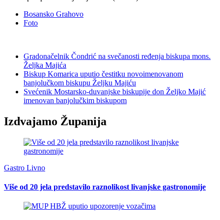
Bosansko Grahovo
Foto
Gradonačelnik Čondrić na svečanosti ređenja biskupa mons.
Željka Majića
Biskup Komarica uputio čestitku novoimenovanom
banjolučkom biskupu Željku Majiću
Svećenik Mostarsko-duvanjske biskupije don Željko Majić
imenovan banjolučkim biskupom
Izdvajamo Županija
Gastro Livno
Više od 20 jela predstavilo raznolikost livanjske gastronomije