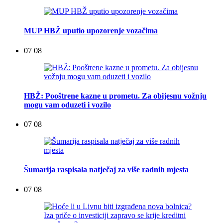
MUP HBŽ uputio upozorenje vozačima
07 08
HBŽ: Pooštrene kazne u prometu. Za obijesnu vožnju
mogu vam oduzeti i vozilo
07 08
Šumarija raspisala natječaj za više radnih mjesta
07 08