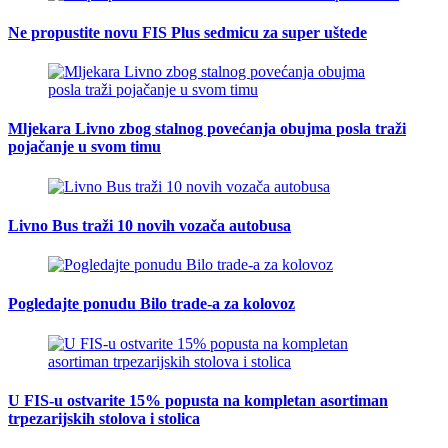
Ne propustite novu FIS Plus sedmicu za super uštede
Mljekara Livno zbog stalnog povećanja obujma posla traži
pojačanje u svom timu
Livno Bus traži 10 novih vozača autobusa
Pogledajte ponudu Bilo trade-a za kolovoz
U FIS-u ostvarite 15% popusta na kompletan asortiman
trpezarijskih stolova i stolica