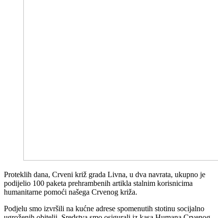
Proteklih dana, Crveni križ grada Livna, u dva navrata, ukupno je
podijelio 100 paketa prehrambenih artikla stalnim korisnicima
humanitarne pomoći našega Crvenog križa.
Podjelu smo izvršili na kućne adrese spomenutih stotinu socijalno
ugroženih obitelji. Sredstva smo osigurali iz kasa Humana Crvenog