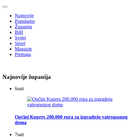
Najnovije
Popularno
Županija
BiH
Svijet
Sport
Magazin
Pretraga
Najnovije županija
6
sati
Općini Kupres 200.000 eura za izgradnju vatrogasnog
doma
7
sati