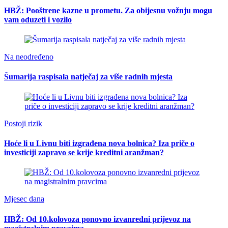
HBŽ: Pooštrene kazne u prometu. Za obijesnu vožnju mogu
vam oduzeti i vozilo
Na neodređeno
Šumarija raspisala natječaj za više radnih mjesta
Postoji rizik
Hoće li u Livnu biti izgrađena nova bolnica? Iza priče o
investiciji zapravo se krije kreditni aranžman?
Mjesec dana
HBŽ: Od 10.kolovoza ponovno izvanredni prijevoz na