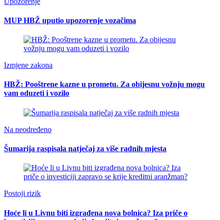
Upozorenje
MUP HBŽ uputio upozorenje vozačima
Izmjene zakona
HBŽ: Pooštrene kazne u prometu. Za obijesnu vožnju mogu
vam oduzeti i vozilo
Na neodređeno
Šumarija raspisala natječaj za više radnih mjesta
Postoji rizik
Hoće li u Livnu biti izgrađena nova bolnica? Iza priče o