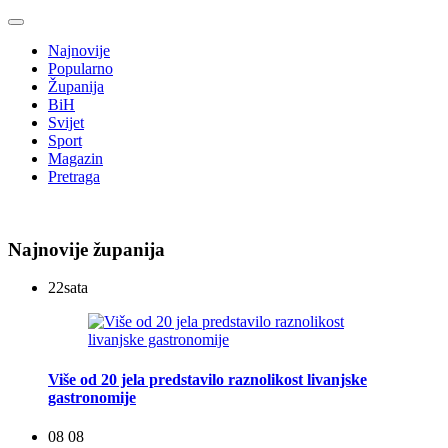
Najnovije
Popularno
Županija
BiH
Svijet
Sport
Magazin
Pretraga
Najnovije županija
22
sata
Više od 20 jela predstavilo raznolikost livanjske
gastronomije
08 08