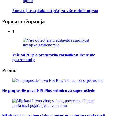
Šumarija raspisala natječaj za više radnih mjesta
Popularno županija
1
Više od 20 jela predstavilo raznolikost livanjske
gastronomije
Promo
Ne propustite novu FIS Plus sedmicu za super uštede
Mljekara Livno zbog stalnog povećanja obujma posla traži