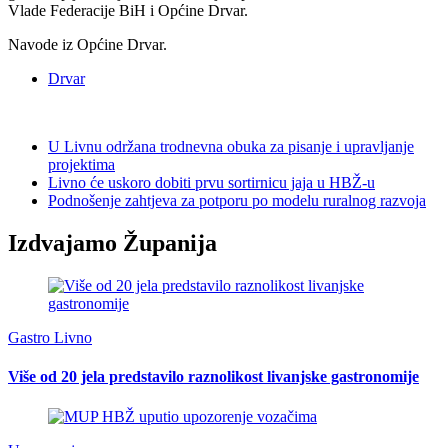
Vlade Federacije BiH i Općine Drvar.
Navode iz Općine Drvar.
Drvar
U Livnu održana trodnevna obuka za pisanje i upravljanje
projektima
Livno će uskoro dobiti prvu sortirnicu jaja u HBŽ-u
Podnošenje zahtjeva za potporu po modelu ruralnog razvoja
Izdvajamo Županija
Gastro Livno
Više od 20 jela predstavilo raznolikost livanjske gastronomije