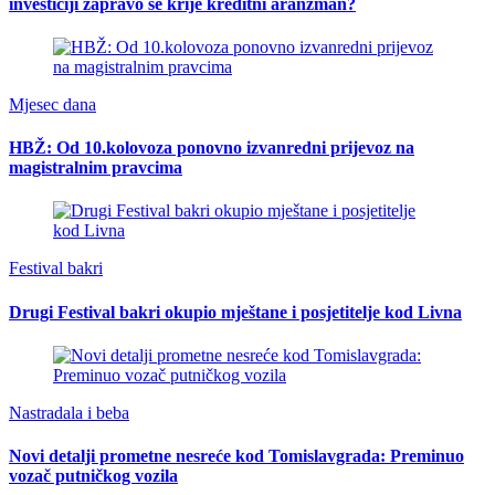
investiciji zapravo se krije kreditni aranžman?
Mjesec dana
HBŽ: Od 10.kolovoza ponovno izvanredni prijevoz na
magistralnim pravcima
Festival bakri
Drugi Festival bakri okupio mještane i posjetitelje kod Livna
Nastradala i beba
Novi detalji prometne nesreće kod Tomislavgrada: Preminuo
vozač putničkog vozila