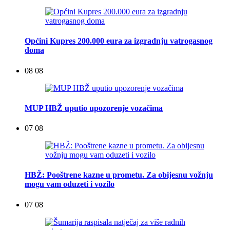
Općini Kupres 200.000 eura za izgradnju vatrogasnog
doma
08 08
MUP HBŽ uputio upozorenje vozačima
07 08
HBŽ: Pooštrene kazne u prometu. Za obijesnu vožnju
mogu vam oduzeti i vozilo
07 08