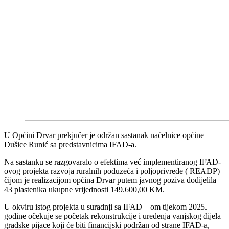
U Općini Drvar prekjučer je održan sastanak načelnice općine
Dušice Runić sa predstavnicima IFAD-a.
Na sastanku se razgovaralo o efektima već implementiranog IFAD-
ovog projekta razvoja ruralnih poduzeća i poljoprivrede ( READP)
čijom je realizacijom općina Drvar putem javnog poziva dodijelila
43 plastenika ukupne vrijednosti 149.600,00 KM.
U okviru istog projekta u suradnji sa IFAD – om tijekom 2025.
godine očekuje se početak rekonstrukcije i uređenja vanjskog dijela
gradske pijace koji će biti financijski podržan od strane IFAD-a,