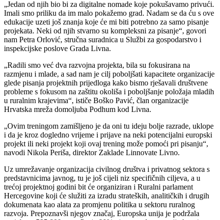
„Jedan od njih bio bi za digitalne nomade koje pokušavamo privući.
Imali smo priliku da im malo pokažemo grad. Nadam se da ću s ove
edukacije uzeti još znanja koje će mi biti potrebno za samo pisanje
projekata. Neki od njih stvarno su kompleksni za pisanje“, govori
nam Petra Orlović, stručna suradnica u Službi za gospodarstvo i
inspekcijske poslove Grada Livna.
„Radili smo već dva razvojna projekta, bila su fokusirana na
razmjenu i mlade, a sad nam je cilj poboljšati kapacitete organizacije
glede pisanja projektnih prijedloga kako bismo rješavali društvene
probleme s fokusom na zaštitu okoliša i poboljšanje položaja mladih
u ruralnim krajevima“, ističe Boško Pavić, član organizacije
Hrvatska mreža domoljuba Podhum kod Livna.
„Ovim treningom zamišljeno je da oni tu ideju bolje razrade, uklope
i da je kroz dogledno vrijeme i prijave na neki potencijalni europski
projekt ili neki projekt koji ovaj trening može pomoći pri pisanju“,
navodi Nikola Periša, direktor Zaklade Linnovate Livno.
Uz umrežavanje organizacija civilnog društva i privatnog sektora s
predstavnicima javnog, tu je još cijeli niz specifičnih ciljeva, a u
trećoj projektnoj godini bit će organiziran i Ruralni parlament
Hercegovine koji će služiti za izradu strateških, analitičkih i drugih
dokumenata kao alata za promjenu politika u sektoru ruralnog
razvoja. Prepoznavši njegov značaj, Europska unija je podržala