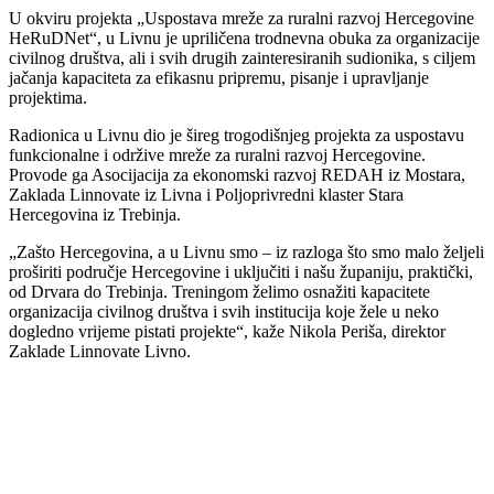
U okviru projekta „Uspostava mreže za ruralni razvoj Hercegovine
HeRuDNet“, u Livnu je upriličena trodnevna obuka za organizacije
civilnog društva, ali i svih drugih zainteresiranih sudionika, s ciljem
jačanja kapaciteta za efikasnu pripremu, pisanje i upravljanje
projektima.
Radionica u Livnu dio je šireg trogodišnjeg projekta za uspostavu
funkcionalne i održive mreže za ruralni razvoj Hercegovine.
Provode ga Asocijacija za ekonomski razvoj REDAH iz Mostara,
Zaklada Linnovate iz Livna i Poljoprivredni klaster Stara
Hercegovina iz Trebinja.
„Zašto Hercegovina, a u Livnu smo – iz razloga što smo malo željeli
proširiti područje Hercegovine i uključiti i našu županiju, praktički,
od Drvara do Trebinja. Treningom želimo osnažiti kapacitete
organizacija civilnog društva i svih institucija koje žele u neko
dogledno vrijeme pistati projekte“, kaže Nikola Periša, direktor
Zaklade Linnovate Livno.