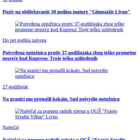
Poziv na obilježavanje 50 godina mature "Gimnazije Livno"
Do pet godina zatvora
Potvrđena optužnica protiv 37-godišnjaka zbog teške prometne
nesreće kod Kupresa: Troje teško ozlijeđenih
27-godišnjak
Na granici mu pronašli kokain. Sud potvrdio optužnicu
Natječaj
Natječaj za popunu radnih mjesta u OGŠ "Franjo Serafin