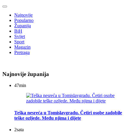
Najnovije
Popularno
Županija
BiH
Svijet
Sport
Magazin
Pretraga
Najnovije županija
47
min
Teška nesreća u Tomislavgradu. Četiri osobe zadobile
teške ozljede. Među njima i dijete
2
sata