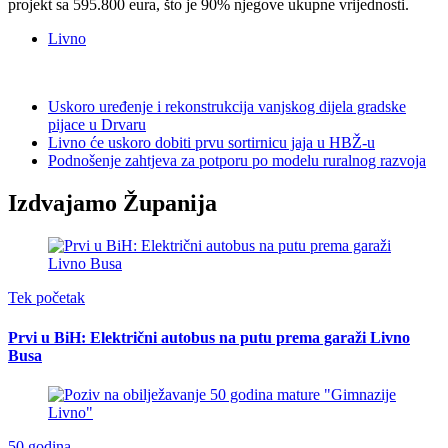
projekt sa 595.800 eura, što je 90% njegove ukupne vrijednosti.
Livno
Uskoro uređenje i rekonstrukcija vanjskog dijela gradske
pijace u Drvaru
Livno će uskoro dobiti prvu sortirnicu jaja u HBŽ-u
Podnošenje zahtjeva za potporu po modelu ruralnog razvoja
Izdvajamo Županija
Tek početak
Prvi u BiH: Električni autobus na putu prema garaži Livno
Busa
50 godina