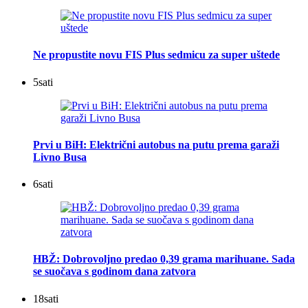
Ne propustite novu FIS Plus sedmicu za super uštede
5
sati
Prvi u BiH: Električni autobus na putu prema garaži
Livno Busa
6
sati
HBŽ: Dobrovoljno predao 0,39 grama marihuane. Sada
se suočava s godinom dana zatvora
18
sati