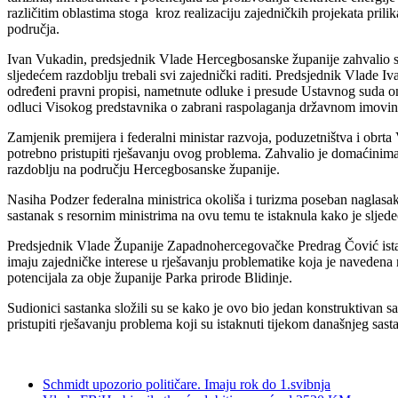
različitim oblastima stoga kroz realizaciju zajedničkih projekata pri
područja.
Ivan Vukadin, predsjednik Vlade Hercegbosanske županije zahvalio se s
sljedećem razdoblju trebali svi zajednički raditi. Predsjednik Vlade I
određeni pravni propisi, nametnute odluke i presude Ustavnog suda o
odluci Visokog predstavnika o zabrani raspolaganja državnom imovinom i
Zamjenik premijera i federalni ministar razvoja, poduzetništva i obr
potrebno pristupiti rješavanju ovog problema. Zahvalio je domaćinima n
razdoblju na području Hercegbosanske županije.
Nasiha Podzer federalna ministrica okoliša i turizma poseban naglasak
sastanak s resornim ministrima na ovu temu te istaknula kako je sljede
Predsjednik Vlade Županije Zapadnohercegovačke Predrag Čović ista
imaju zajedničke interese u rješavanju problematike koja je navedena n
potencijala za obje županije Parka prirode Blidinje.
Sudionici sastanka složili su se kako je ovo bio jedan konstruktivan s
pristupiti rješavanju problema koji su istaknuti tijekom današnjeg sast
Schmidt upozorio političare. Imaju rok do 1.svibnja