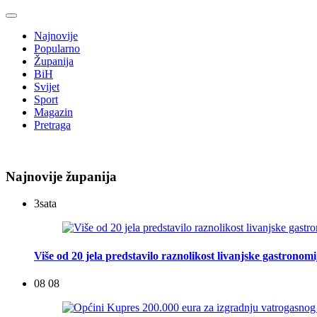
Najnovije
Popularno
Županija
BiH
Svijet
Sport
Magazin
Pretraga
Najnovije županija
3
sata
Više od 20 jela predstavilo raznolikost livanjske gastronomi
08 08