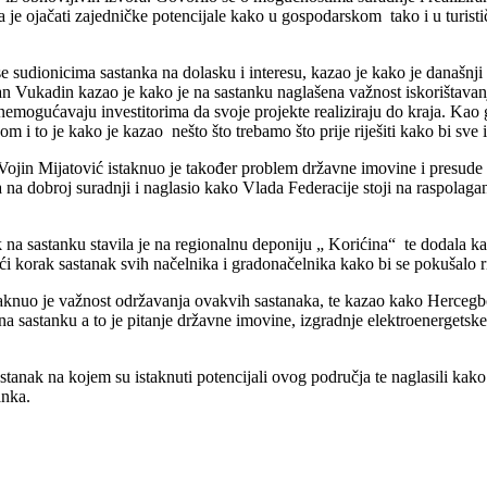
lika je ojačati zajedničke potencijale kako u gospodarskom tako i u tur
udionicima sastanka na dolasku i interesu, kazao je kako je današnji s
van Vukadin kazao je kako je na sastanku naglašena važnost iskorištavan
nemogućavaju investitorima da svoje projekte realiziraju do kraja. K
 to je kako je kazao nešto što trebamo što prije riješiti kako bi sve in
ta Vojin Mijatović istaknuo je također problem državne imovine i pres
a dobroj suradnji i naglasio kako Vlada Federacije stoji na raspolaganj
 na sastanku stavila je na regionalnu deponiju „ Korićina“ te dodala k
ći korak sastanak svih načelnika i gradonačelnika kako bi se pokušalo ri
knuo je važnost održavanja ovakvih sastanaka, te kazao kako Herceg
a sastanku a to je pitanje državne imovine, izgradnje elektroenergetske
astanak na kojem su istaknuti potencijali ovog područja te naglasili kak
anka.