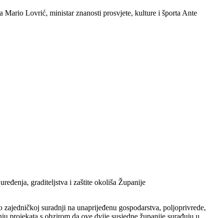
Mario Lovrić, ministar znanosti prosvjete, kulture i športa Ante
đenja, graditeljstva i zaštite okoliša Županije
 o zajedničkoj suradnji na unaprijeđenu gospodarstva, poljoprivrede,
anju projekata s obzirom da ove dvije susjedne županije surađuju u