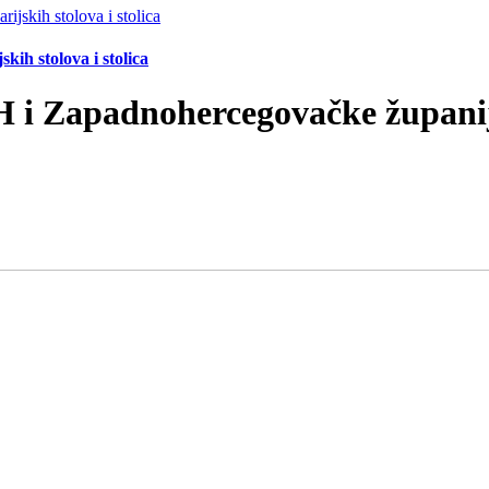
ih stolova i stolica
iH i Zapadnohercegovačke župani