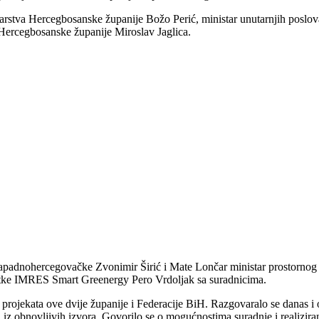
arstva Hercegbosanske županije Božo Perić, ministar unutarnjih poslova 
i Hercegbosanske županije Miroslav Jaglica.
apadnohercegovačke Zvonimir Širić i Mate Lončar ministar prostornog ure
rtke IMRES Smart Greenergy Pero Vrdoljak sa suradnicima.
h projekata ove dvije županije i Federacije BiH. Razgovaralo se danas i
je iz obnovljivih izvora. Govorilo se o mogućnostima suradnje i realizir