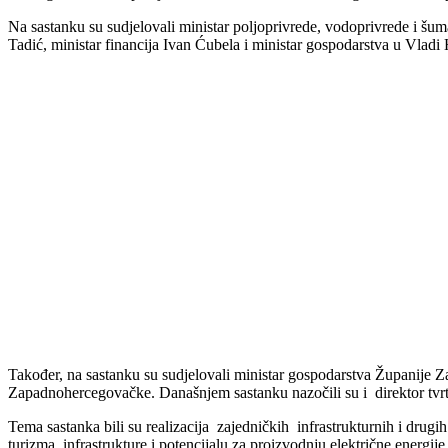
Na sastanku su sudjelovali ministar poljoprivrede, vodoprivrede i šum
Tadić, ministar financija Ivan Ćubela i ministar gospodarstva u Vlad
Također, na sastanku su sudjelovali ministar gospodarstva Županije Z
Zapadnohercegovačke. Današnjem sastanku nazočili su i direktor tv
Tema sastanka bili su realizacija zajedničkih infrastrukturnih i drugi
turizma, infrastrukture i potencijalu za proizvodnju električne energi