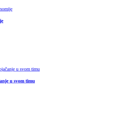
je
čanje u svom timu