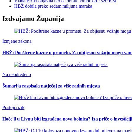
Vlada FBiH objavila tko će dobiti pomoć od 2520 KM
HBŽ dobila preko sedam milijuna maraka
Izdvajamo Županija
Izmjene zakona
HBŽ: Pooštrene kazne u prometu. Za obijesnu vožnju mogu vam o
Na neodređeno
Šumarija raspisala natječaj za više radnih mjesta
Postoji rizik
Hoće li u Livnu biti izgrađena nova bolnica? Iza priče o investici