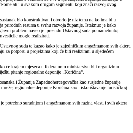
ističkome ali i u svakom drugom segmentu koji znači razvoj ovog
astanak bio konstruktivan i otvorio je niz tema na kojima bi u
ja prirodnih resursa u svrhu razvoja županije. Istaknuo je kako
ao glavni problem naveo je presudu Ustavnog suda po nametnutoj
vesticije mogle realizirati.
ude Ustavnog suda te kazao kako je zajedničkim angažmanom svih aktera
u za potporu u projektima koji će biti realizirani u sljedećem
ako će krajem mjeseca u federalnom ministarstvu biti organiziran
ješiti pitanje regionalne deponije „Korićina“.
bosanska i Županija Zapadnohercegovačka kao susjedne županije
 mreže, regionalne deponije Korićina kao i iskorištavanje turističkog
o je potrebno suradnjom i angažmanom svih razina vlasti i svih aktera