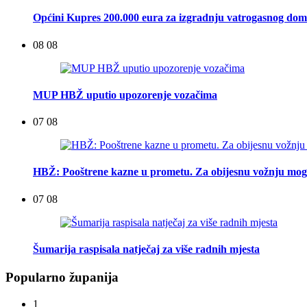
Općini Kupres 200.000 eura za izgradnju vatrogasnog do
08 08
MUP HBŽ uputio upozorenje vozačima
07 08
HBŽ: Pooštrene kazne u prometu. Za obijesnu vožnju mogu
07 08
Šumarija raspisala natječaj za više radnih mjesta
Popularno županija
1