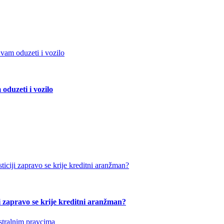
duzeti i vozilo
ji zapravo se krije kreditni aranžman?