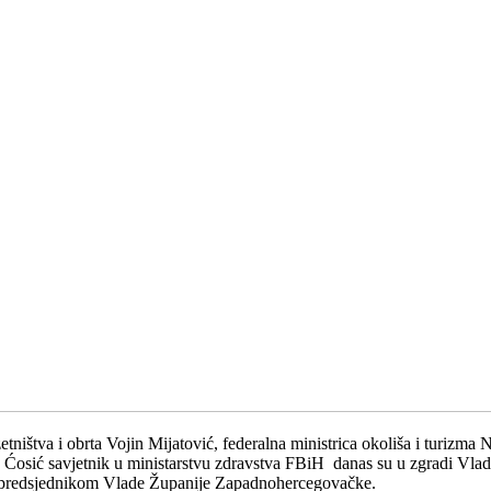
tništva i obrta Vojin Mijatović, federalna ministrica okoliša i turizma
ca Ćosić savjetnik u ministarstvu zdravstva FBiH danas su u zgradi Vl
predsjednikom Vlade Županije Zapadnohercegovačke.