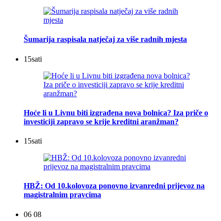
Šumarija raspisala natječaj za više radnih mjesta
15
sati
Hoće li u Livnu biti izgrađena nova bolnica? Iza priče o
investiciji zapravo se krije kreditni aranžman?
15
sati
HBŽ: Od 10.kolovoza ponovno izvanredni prijevoz na
magistralnim pravcima
06 08