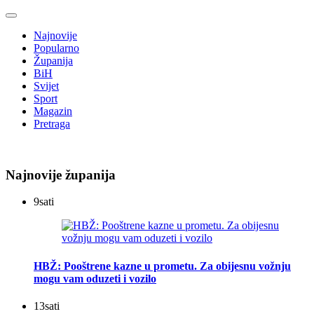
Najnovije
Popularno
Županija
BiH
Svijet
Sport
Magazin
Pretraga
Najnovije županija
9
sati
HBŽ: Pooštrene kazne u prometu. Za obijesnu vožnju
mogu vam oduzeti i vozilo
13
sati