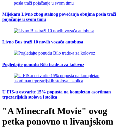
Mljekara Livno zbog stalnog povećanja obujma posla traži
pojačanje u svom timu
Livno Bus traži 10 novih vozača autobusa
Pogledajte ponudu Bilo trade-a za kolovoz
U FIS-u ostvarite 15% popusta na kompletan asortiman
trpezarijskih stolova i stolica
"A Minecraft Movie" ovog
petka ponovno u livanjskom