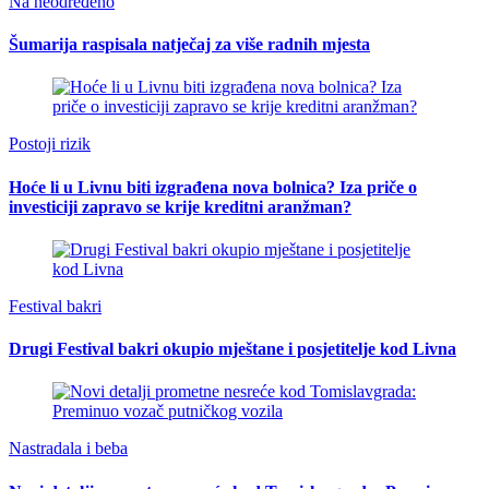
Na neodređeno
Šumarija raspisala natječaj za više radnih mjesta
Postoji rizik
Hoće li u Livnu biti izgrađena nova bolnica? Iza priče o
investiciji zapravo se krije kreditni aranžman?
Festival bakri
Drugi Festival bakri okupio mještane i posjetitelje kod Livna
Nastradala i beba