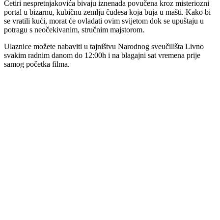
Četiri nespretnjakovića bivaju iznenada povučena kroz misteriozni
portal u bizarnu, kubičnu zemlju čudesa koja buja u mašti. Kako bi
se vratili kući, morat će ovladati ovim svijetom dok se upuštaju u
potragu s neočekivanim, stručnim majstorom.
Ulaznice možete nabaviti u tajništvu Narodnog sveučilišta Livno
svakim radnim danom do 12:00h i na blagajni sat vremena prije
samog početka filma.