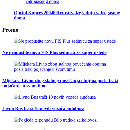
Općini Kupres 200.000 eura za izgradnju vatrogasnog
doma
Promo
Ne propustite novu FIS Plus sedmicu za super uštede
Mljekara Livno zbog stalnog povećanja obujma posla traži
pojačanje u svom timu
Livno Bus traži 10 novih vozača autobusa