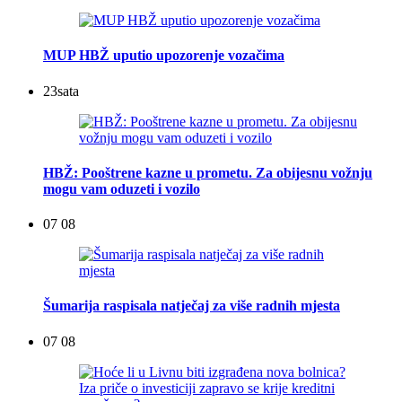
MUP HBŽ uputio upozorenje vozačima
23
sata
HBŽ: Pooštrene kazne u prometu. Za obijesnu vožnju
mogu vam oduzeti i vozilo
07 08
Šumarija raspisala natječaj za više radnih mjesta
07 08