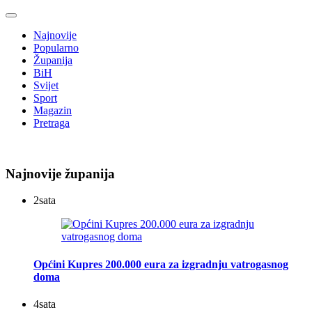
Najnovije
Popularno
Županija
BiH
Svijet
Sport
Magazin
Pretraga
Najnovije županija
2
sata
Općini Kupres 200.000 eura za izgradnju vatrogasnog
doma
4
sata