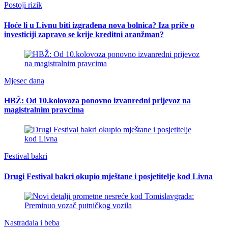
Postoji rizik
Hoće li u Livnu biti izgrađena nova bolnica? Iza priče o
investiciji zapravo se krije kreditni aranžman?
Mjesec dana
HBŽ: Od 10.kolovoza ponovno izvanredni prijevoz na
magistralnim pravcima
Festival bakri
Drugi Festival bakri okupio mještane i posjetitelje kod Livna
Nastradala i beba