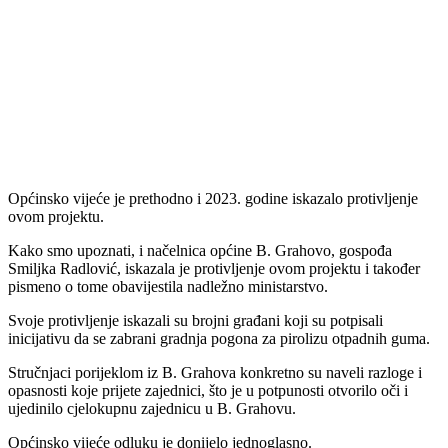
Općinsko vijeće je prethodno i 2023. godine iskazalo protivljenje
ovom projektu.
Kako smo upoznati, i načelnica općine B. Grahovo, gospođa
Smiljka Radlović, iskazala je protivljenje ovom projektu i također
pismeno o tome obavijestila nadležno ministarstvo.
Svoje protivljenje iskazali su brojni građani koji su potpisali
inicijativu da se zabrani gradnja pogona za pirolizu otpadnih guma.
Stručnjaci porijeklom iz B. Grahova konkretno su naveli razloge i
opasnosti koje prijete zajednici, što je u potpunosti otvorilo oči i
ujedinilo cjelokupnu zajednicu u B. Grahovu.
Općinsko vijeće odluku je donijelo jednoglasno.