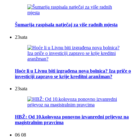
Šumarija raspisala natječaj za više radnih mjesta
23
sata
Hoće li u Livnu biti izgrađena nova bolnica? Iza priče o
investiciji zapravo se krije kreditni aranžman?
23
sata
HBŽ: Od 10.kolovoza ponovno izvanredni prijevoz na
magistralnim pravcima
06 08