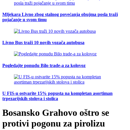
Mljekara Livno zbog stalnog povećanja obujma posla traži
pojačanje u svom timu
Livno Bus traži 10 novih vozača autobusa
Pogledajte ponudu Bilo trade-a za kolovoz
U FIS-u ostvarite 15% popusta na kompletan asortiman
trpezarijskih stolova i stolica
Bosansko Grahovo oštro se
protivi pogonu za pirolizu