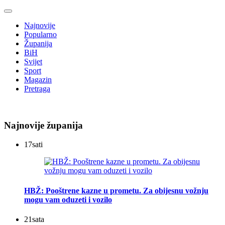
Najnovije
Popularno
Županija
BiH
Svijet
Sport
Magazin
Pretraga
Najnovije županija
17
sati
HBŽ: Pooštrene kazne u prometu. Za obijesnu vožnju
mogu vam oduzeti i vozilo
21
sata