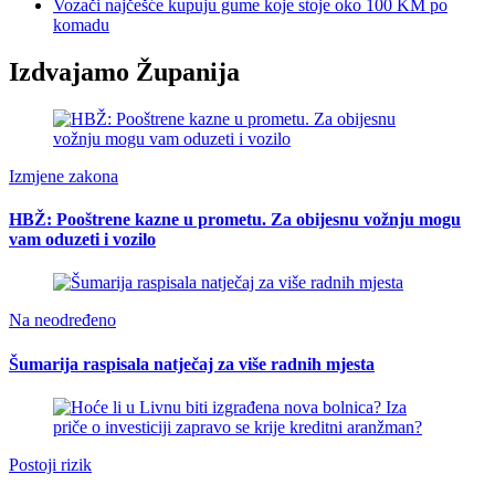
Vozači najčešće kupuju gume koje stoje oko 100 KM po
komadu
Izdvajamo Županija
Izmjene zakona
HBŽ: Pooštrene kazne u prometu. Za obijesnu vožnju mogu
vam oduzeti i vozilo
Na neodređeno
Šumarija raspisala natječaj za više radnih mjesta
Postoji rizik