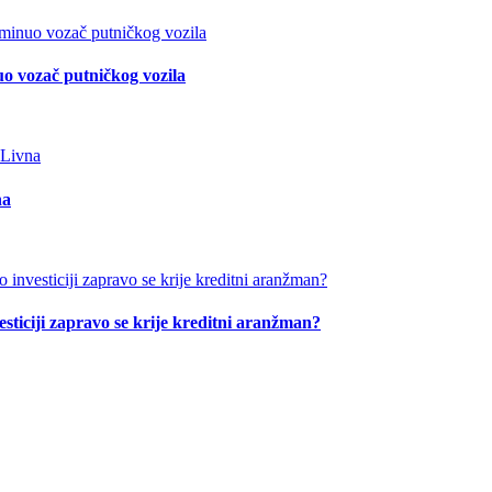
o vozač putničkog vozila
na
esticiji zapravo se krije kreditni aranžman?