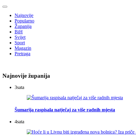
Najnovije
Popularno
Županija
BiH
Svijet
Sport
Magazin
Pretraga
Najnovije županija
3
sata
Šumarija raspisala natječaj za više radnih mjesta
4
sata