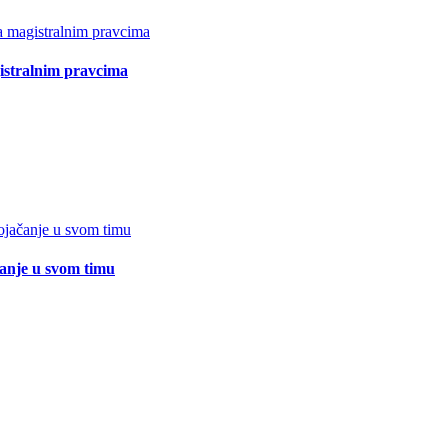
istralnim pravcima
čanje u svom timu