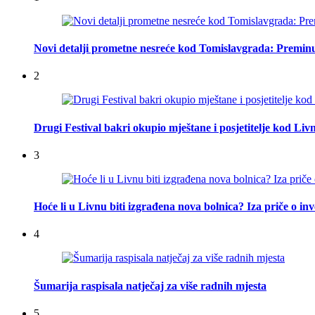
Novi detalji prometne nesreće kod Tomislavgrada: Preminu
2
Drugi Festival bakri okupio mještane i posjetitelje kod Liv
3
Hoće li u Livnu biti izgrađena nova bolnica? Iza priče o inv
4
Šumarija raspisala natječaj za više radnih mjesta
5