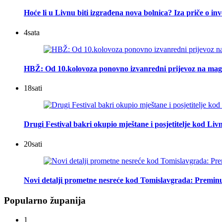
Hoće li u Livnu biti izgrađena nova bolnica? Iza priče o inv
4
sata
HBŽ: Od 10.kolovoza ponovno izvanredni prijevoz na mag
18
sati
Drugi Festival bakri okupio mještane i posjetitelje kod Liv
20
sati
Novi detalji prometne nesreće kod Tomislavgrada: Preminu
Popularno županija
1