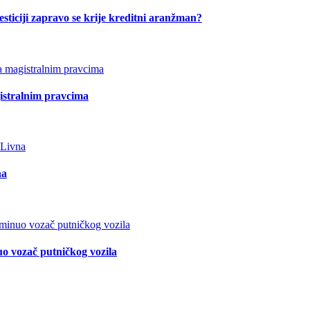
esticiji zapravo se krije kreditni aranžman?
istralnim pravcima
na
o vozač putničkog vozila