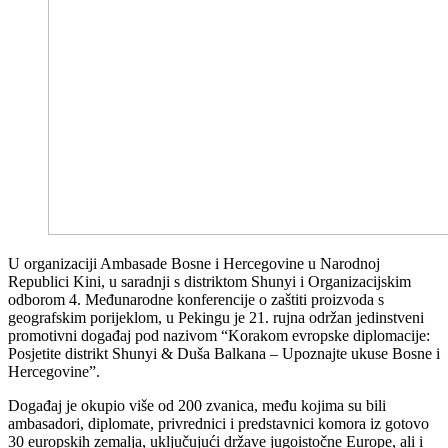
U organizaciji Ambasade Bosne i Hercegovine u Narodnoj
Republici Kini, u saradnji s distriktom Shunyi i Organizacijskim
odborom 4. Međunarodne konferencije o zaštiti proizvoda s
geografskim porijeklom, u Pekingu je 21. rujna održan jedinstveni
promotivni događaj pod nazivom “Korakom evropske diplomacije:
Posjetite distrikt Shunyi & Duša Balkana – Upoznajte ukuse Bosne i
Hercegovine”.
Događaj je okupio više od 200 zvanica, među kojima su bili
ambasadori, diplomate, privrednici i predstavnici komora iz gotovo
30 europskih zemalja, uključujući države jugoistočne Europe, ali i