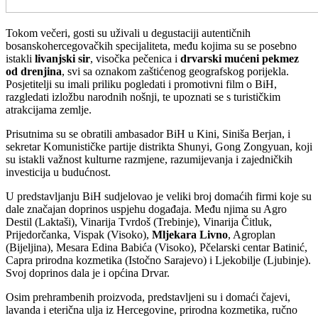
Tokom večeri, gosti su uživali u degustaciji autentičnih
bosanskohercegovačkih specijaliteta, među kojima su se posebno
istakli
livanjski sir
, visočka pečenica i
drvarski mućeni pekmez
od drenjina
, svi sa oznakom zaštićenog geografskog porijekla.
Posjetitelji su imali priliku pogledati i promotivni film o BiH,
razgledati izložbu narodnih nošnji, te upoznati se s turističkim
atrakcijama zemlje.
Prisutnima su se obratili ambasador BiH u Kini, Siniša Berjan, i
sekretar Komunističke partije distrikta Shunyi, Gong Zongyuan, koji
su istakli važnost kulturne razmjene, razumijevanja i zajedničkih
investicija u budućnost.
U predstavljanju BiH sudjelovao je veliki broj domaćih firmi koje su
dale značajan doprinos uspjehu događaja. Među njima su Agro
Destil (Laktaši), Vinarija Tvrdoš (Trebinje), Vinarija Čitluk,
Prijedorčanka, Vispak (Visoko),
Mljekara Livno
, Agroplan
(Bijeljina), Mesara Edina Babića (Visoko), Pčelarski centar Batinić,
Capra prirodna kozmetika (Istočno Sarajevo) i Ljekobilje (Ljubinje).
Svoj doprinos dala je i općina Drvar.
Osim prehrambenih proizvoda, predstavljeni su i domaći čajevi,
lavanda i eterična ulja iz Hercegovine, prirodna kozmetika, ručno