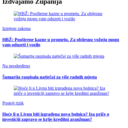
Izdvajamo Županija
Izmjene zakona
HBŽ: Pooštrene kazne u prometu. Za obijesnu vožnju mogu
vam oduzeti i vozilo
Na neodređeno
Šumarija raspisala natječaj za više radnih mjesta
Postoji rizik
Hoće li u Livnu biti izgrađena nova bolnica? Iza priče o
investiciji zapravo se krije kreditni aranžman?