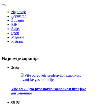
Najnovije
Popularno
Županija
BiH
Svijet
Sport
Magazin
Pretraga
Najnovije županija
2
sata
Više od 20 jela predstavilo raznolikost livanjske
gastronomije
08 08