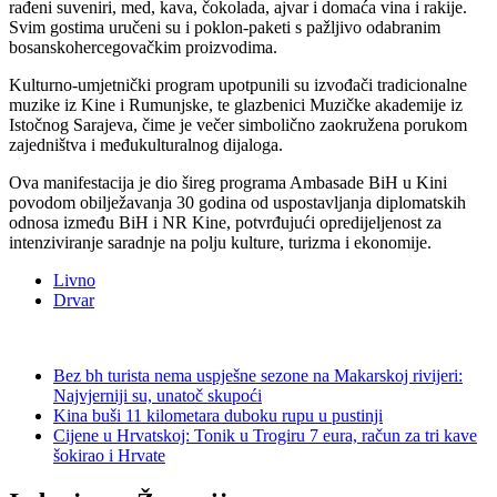
rađeni suveniri, med, kava, čokolada, ajvar i domaća vina i rakije.
Svim gostima uručeni su i poklon-paketi s pažljivo odabranim
bosanskohercegovačkim proizvodima.
Kulturno-umjetnički program upotpunili su izvođači tradicionalne
muzike iz Kine i Rumunjske, te glazbenici Muzičke akademije iz
Istočnog Sarajeva, čime je večer simbolično zaokružena porukom
zajedništva i međukulturalnog dijaloga.
Ova manifestacija je dio šireg programa Ambasade BiH u Kini
povodom obilježavanja 30 godina od uspostavljanja diplomatskih
odnosa između BiH i NR Kine, potvrđujući opredijeljenost za
intenziviranje saradnje na polju kulture, turizma i ekonomije.
Livno
Drvar
Bez bh turista nema uspješne sezone na Makarskoj rivijeri:
Najvjerniji su, unatoč skupoći
Kina buši 11 kilometara duboku rupu u pustinji
Cijene u Hrvatskoj: Tonik u Trogiru 7 eura, račun za tri kave
šokirao i Hrvate