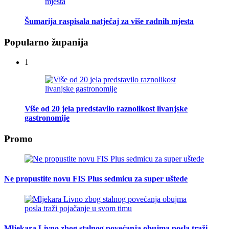
Šumarija raspisala natječaj za više radnih mjesta
Popularno županija
1
Više od 20 jela predstavilo raznolikost livanjske
gastronomije
Promo
Ne propustite novu FIS Plus sedmicu za super uštede
Mljekara Livno zbog stalnog povećanja obujma posla traži