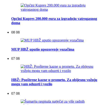
Općini Kupres 200.000 eura za izgradnju vatrogasnog
doma
08 08
MUP HBŽ uputio upozorenje vozačima
07 08
HBŽ: Pooštrene kazne u prometu. Za obijesnu vožnju
mogu vam oduzeti i vozilo
07 08