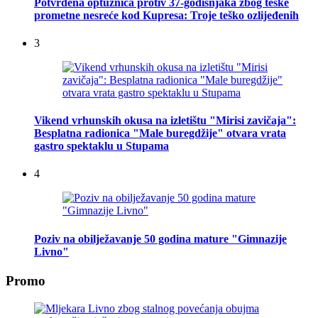
Potvrđena optužnica protiv 37-godišnjaka zbog teške
prometne nesreće kod Kupresa: Troje teško ozlijeđenih
3
Vikend vrhunskih okusa na izletištu "Mirisi zavičaja":
Besplatna radionica "Male buregdžije" otvara vrata
gastro spektaklu u Stupama
4
Poziv na obilježavanje 50 godina mature "Gimnazije
Livno"
Promo