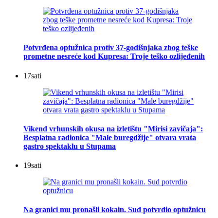
Potvrđena optužnica protiv 37-godišnjaka zbog teške
prometne nesreće kod Kupresa: Troje teško ozlijeđenih
17
sati
Vikend vrhunskih okusa na izletištu "Mirisi zavičaja":
Besplatna radionica "Male buregdžije" otvara vrata
gastro spektaklu u Stupama
19
sati
Na granici mu pronašli kokain. Sud potvrdio optužnicu