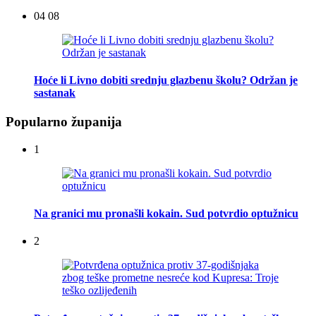
04 08
Hoće li Livno dobiti srednju glazbenu školu? Održan je
sastanak
Popularno županija
1
Na granici mu pronašli kokain. Sud potvrdio optužnicu
2