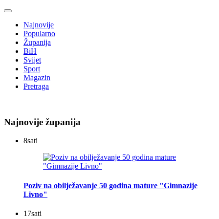
Najnovije
Popularno
Županija
BiH
Svijet
Sport
Magazin
Pretraga
Najnovije županija
8
sati
Poziv na obilježavanje 50 godina mature "Gimnazije
Livno"
17
sati