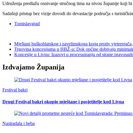
Udruženja predlažu osnivanje stručnog tima na nivou županije koji bi v
Sadašnji pristup bez vizije dovodi do devastacije područja s turističk
Tomislavgrad
Mještani buškoblatskog i zavelimskoga kraja protiv vjetrenjača,
Trgovina koncesijama u HBŽ-u: Dok općine dobivaju minimalne
Koncesije u Livnu: Izazovi u procesuiranju od strane pravosudni
Izdvajamo Županija
Festival bakri
Drugi Festival bakri okupio mještane i posjetitelje kod Livna
Nastradala i beba