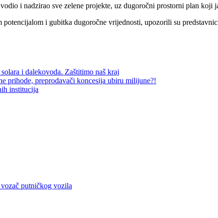
odio i nadzirao sve zelene projekte, uz dugoročni prostorni plan koji ja
im potencijalom i gubitka dugoročne vrijednosti, upozorili su predstavni
 solara i dalekovoda. Zaštitimo naš kraj
 prihode, preprodavači koncesija ubiru milijune?!
h institucija