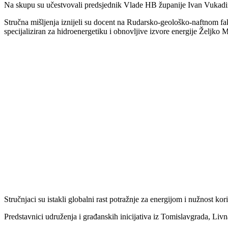
Na skupu su učestvovali predsjednik Vlade HB županije Ivan Vukadin
Stručna mišljenja iznijeli su docent na Rudarsko-geološko-naftnom faku
specijaliziran za hidroenergetiku i obnovljive izvore energije Željko 
Stručnjaci su istakli globalni rast potražnje za energijom i nužnost kor
Predstavnici udruženja i građanskih inicijativa iz Tomislavgrada, Livna