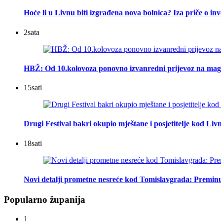
Hoće li u Livnu biti izgrađena nova bolnica? Iza priče o inv
2
sata
HBŽ: Od 10.kolovoza ponovno izvanredni prijevoz na mag
15
sati
Drugi Festival bakri okupio mještane i posjetitelje kod Liv
18
sati
Novi detalji prometne nesreće kod Tomislavgrada: Preminu
Popularno županija
1