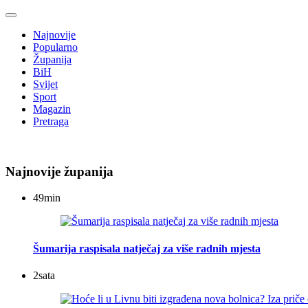
Najnovije
Popularno
Županija
BiH
Svijet
Sport
Magazin
Pretraga
Najnovije županija
49
min
Šumarija raspisala natječaj za više radnih mjesta
2
sata