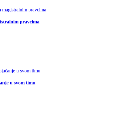
istralnim pravcima
čanje u svom timu