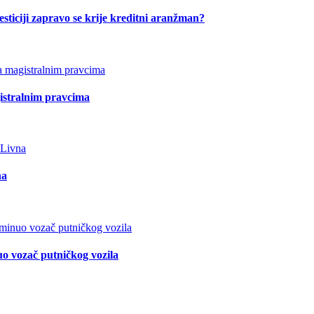
esticiji zapravo se krije kreditni aranžman?
istralnim pravcima
na
o vozač putničkog vozila