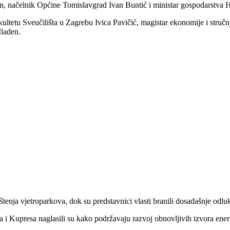
, načelnik Općine Tomislavgrad Ivan Buntić i ministar gospodarstva 
ltetu Sveučilišta u Zagrebu Ivica Pavičić, magistar ekonomije i stručnj
Mladen.
ištenja vjetroparkova, dok su predstavnici vlasti branili dosadašnje odlu
 i Kupresa naglasili su kako podržavaju razvoj obnovljivih izvora energij