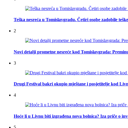
Teška nesreća u Tomislavgradu. Četiri osobe zadobile teške
2
Novi detalji prometne nesreće kod Tomislavgrada: Preminu
3
Drugi Festival bakri okupio mještane i posjetitelje kod Liv
4
Hoće li u Livnu biti izgrađena nova bolnica? Iza priče o inv
5