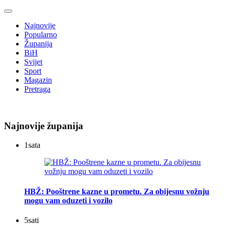
Najnovije
Popularno
Županija
BiH
Svijet
Sport
Magazin
Pretraga
Najnovije županija
1
sata
HBŽ: Pooštrene kazne u prometu. Za obijesnu vožnju
mogu vam oduzeti i vozilo
5
sati