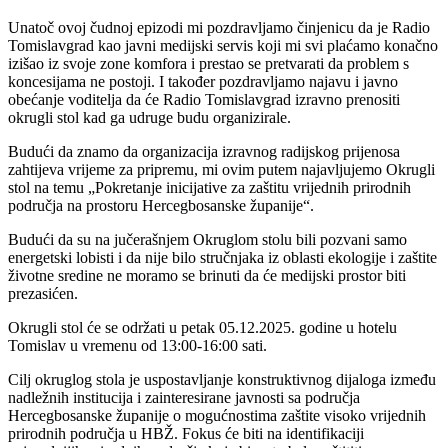
Unatoč ovoj čudnoj epizodi mi pozdravljamo činjenicu da je Radio
Tomislavgrad kao javni medijski servis koji mi svi plaćamo konačno
izišao iz svoje zone komfora i prestao se pretvarati da problem s
koncesijama ne postoji. I također pozdravljamo najavu i javno
obećanje voditelja da će Radio Tomislavgrad izravno prenositi
okrugli stol kad ga udruge budu organizirale.
Budući da znamo da organizacija izravnog radijskog prijenosa
zahtijeva vrijeme za pripremu, mi ovim putem najavljujemo Okrugli
stol na temu „Pokretanje inicijative za zaštitu vrijednih prirodnih
područja na prostoru Hercegbosanske županije“.
Budući da su na jučerašnjem Okruglom stolu bili pozvani samo
energetski lobisti i da nije bilo stručnjaka iz oblasti ekologije i zaštite
životne sredine ne moramo se brinuti da će medijski prostor biti
prezasićen.
Okrugli stol će se održati u petak 05.12.2025. godine u hotelu
Tomislav u vremenu od 13:00-16:00 sati.
Cilj okruglog stola je uspostavljanje konstruktivnog dijaloga između
nadležnih institucija i zainteresirane javnosti sa područja
Hercegbosanske županije o mogućnostima zaštite visoko vrijednih
prirodnih područja u HBŽ. Fokus će biti na identifikaciji