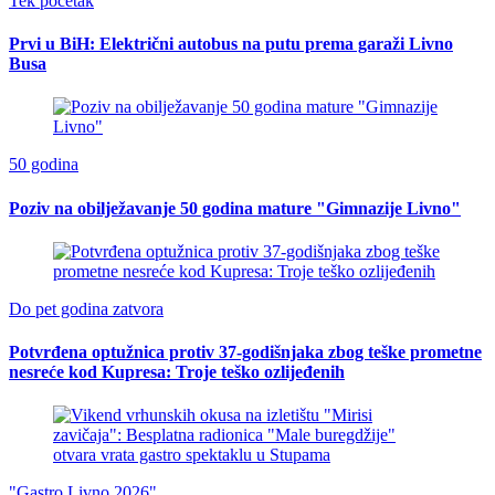
Tek početak
Prvi u BiH: Električni autobus na putu prema garaži Livno
Busa
50 godina
Poziv na obilježavanje 50 godina mature "Gimnazije Livno"
Do pet godina zatvora
Potvrđena optužnica protiv 37-godišnjaka zbog teške prometne
nesreće kod Kupresa: Troje teško ozlijeđenih
"Gastro Livno 2026"