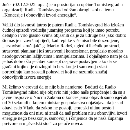
Jučer (02.12.2025. op.a.) je u prostorijama općine Tomislavgrad u
organizaciji Radija Tomislavgrad održan okrugli stol na temu
„Koncesije i obnovljivi izvori eneregije“.
Veliki dio javnosti jutros je putem Radija Tomislavgrad bio izložen
čudnoj epizodi voditelja jutarnjeg programa koji je imao potrebu
detaljno i vrlo glasno svima objasniti da je za udruge baš jako dobro
što nas je u završnoj riječi, kad replike više nisu bile dozvoljene,
„nezavisni stručnjak“ g. Marko Radoš, ugledni liječnik po struci,
strastveni planinar i još strastveniji koncesionar, proglasio moralno
neodogovornim lažljivcima i manipulatorima. I objašnjeno nam je da
je baš dobro što je čitav koncept rasprave postavljen tako da se
građani kojima je dozlogrdilo bezakonje i samovolja vlasti
portretiraju kao zaostali polusvijet koji ne razumije značaj
obnovljivih izvora energije.
Mi želimo vjerovati da to nije bilo namjerno. Budući da Radio
Tomislavgrad nikad nije objavio niti jedno naše priopćenje i da su s
javne rasprave o Nacrtu Zakona o koncesijama objavili samo isječak
od 30 sekundi u kojem ministar gospodarstva objašnjava da je sud
obavijestio Vladu da zakon ne postoji, teoretski uitinu postoji
mogućnost da oni nisu ni znali da naš problem nisu obnovljivi izvori
energije nego bezakonje, samovolja i činjenica da je naša županija
pretvorena u „švedski stol“ za perače novca.