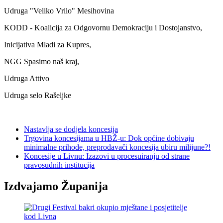
Udruga "Veliko Vrilo" Mesihovina
KODD - Koalicija za Odgovornu Demokraciju i Dostojanstvo,
Inicijativa Mladi za Kupres,
NGG Spasimo naš kraj,
Udruga Attivo
Udruga selo Rašeljke
Nastavlja se dodjela koncesija
Trgovina koncesijama u HBŽ-u: Dok općine dobivaju
minimalne prihode, preprodavači koncesija ubiru milijune?!
Koncesije u Livnu: Izazovi u procesuiranju od strane
pravosudnih institucija
Izdvajamo Županija