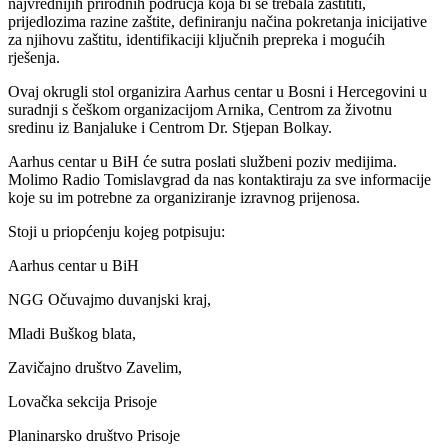
najvrednijih prirodnih područja koja bi se trebala zaštititi,
prijedlozima razine zaštite, definiranju načina pokretanja inicijative
za njihovu zaštitu, identifikaciji ključnih prepreka i mogućih
rješenja.
Ovaj okrugli stol organizira Aarhus centar u Bosni i Hercegovini u
suradnji s češkom organizacijom Arnika, Centrom za životnu
sredinu iz Banjaluke i Centrom Dr. Stjepan Bolkay.
Aarhus centar u BiH će sutra poslati službeni poziv medijima.
Molimo Radio Tomislavgrad da nas kontaktiraju za sve informacije
koje su im potrebne za organiziranje izravnog prijenosa.
Stoji u priopćenju kojeg potpisuju:
Aarhus centar u BiH
NGG Očuvajmo duvanjski kraj,
Mladi Buškog blata,
Zavičajno društvo Zavelim,
Lovačka sekcija Prisoje
Planinarsko društvo Prisoje