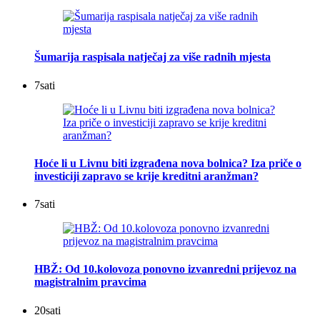
Šumarija raspisala natječaj za više radnih mjesta
7
sati
Hoće li u Livnu biti izgrađena nova bolnica? Iza priče o
investiciji zapravo se krije kreditni aranžman?
7
sati
HBŽ: Od 10.kolovoza ponovno izvanredni prijevoz na
magistralnim pravcima
20
sati