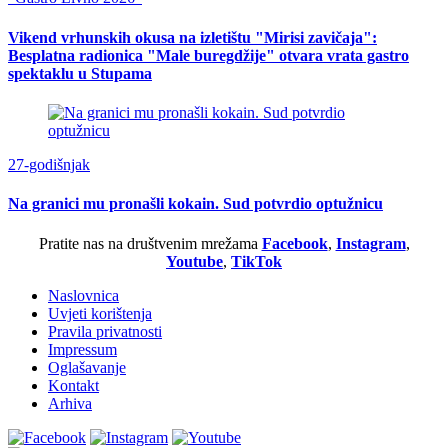
Vikend vrhunskih okusa na izletištu "Mirisi zavičaja":
Besplatna radionica "Male buregdžije" otvara vrata gastro
spektaklu u Stupama
27-godišnjak
Na granici mu pronašli kokain. Sud potvrdio optužnicu
Pratite nas na društvenim mrežama
Facebook
,
Instagram
,
Youtube
,
TikTok
Naslovnica
Uvjeti korištenja
Pravila privatnosti
Impressum
Oglašavanje
Kontakt
Arhiva