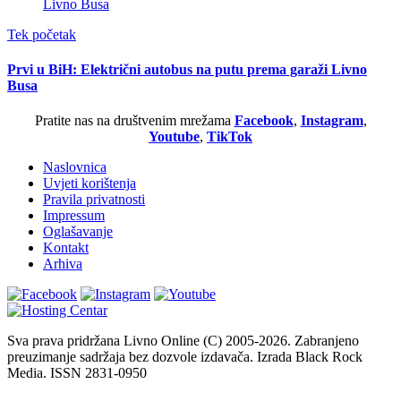
Tek početak
Prvi u BiH: Električni autobus na putu prema garaži Livno
Busa
Pratite nas na društvenim mrežama
Facebook
,
Instagram
,
Youtube
,
TikTok
Naslovnica
Uvjeti korištenja
Pravila privatnosti
Impressum
Oglašavanje
Kontakt
Arhiva
Sva prava pridržana Livno Online (C) 2005-2026. Zabranjeno
preuzimanje sadržaja bez dozvole izdavača. Izrada Black Rock
Media. ISSN 2831-0950