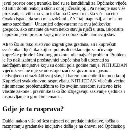
javni prostor onog trenutka kad su se kandidirali za Općinsko vijeće,
od istih dobiti reakciju sličnu onoj jučerašnjoj: „Pa nemojte nas više
prozivati, stavili smo vam točku na Dnevni red, šta više hoćete?
Ovako ispada da smo mi suzdržani „ZA“ taj magnezij, ali mi smo
samo suzdržani“. Unaprijed odgovaramo na ovu jadikovku:
gospodo, ako smatrate da vam netko stavlja riječi u usta, iskoristite
napokon javni prostor kojeg imate i obrazložite nam svoj stav.
Ali to što su tako sustavno izigrali glas građana, ali i kupreških
svećenika i liječnika koji su potpisali deklaraciju za očuvanje
kupreške prirode i životnog prostora, nije najveći problem. Problem
je što naši izabrani predstavnici uopće nisu bili upoznati sa
sadržajem inicijative koju su dobili pola godine ranije. NITI JEDAN
vijećnik većine nije se udostojio izaći za govornicu i jasno i
nedvojbeno obrazložiti svoj stav, ili barem komentirati temu o kojoj
Kuprešaci svakodnevno raspravljaju. NITI JEDAN vijećnik većine
nije smatrao problematičnim to što svojim neradom sustavno krše
vlastite zakone i pravilnike tako što izbjegavaju sazivanje sjednica i
raspravljanje o gorućim temama.
Gdje je ta rasprava?
Dakle, nakon više od šest mjeseci od predaje inicijative, točka o
razmatranju građanske inicijative došla je na dnevni red Općinskog