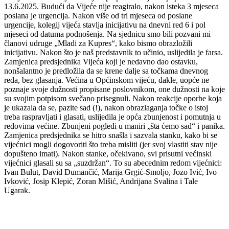
13.6.2025. Budući da Vijeće nije reagiralo, nakon isteka 3 mjeseca
poslana je urgencija. Nakon više od tri mjeseca od poslane
urgencije, kolegij vijeća stavlja inicijativu na dnevni red 6 i pol
mjeseci od datuma podnošenja. Na sjednicu smo bili pozvani mi –
članovi udruge „Mladi za Kupres“, kako bismo obrazložili
inicijativu. Nakon što je naš predstavnik to učinio, uslijedila je farsa.
Zamjenica predsjednika Vijeća koji je nedavno dao ostavku,
nonšalantno je predložila da se krene dalje sa točkama dnevnog
reda, bez glasanja. Većina u Općinskom vijeću, dakle, uopće ne
poznaje svoje dužnosti propisane poslovnikom, one dužnosti na koje
su svojim potpisom svečano prisegnuli. Nakon reakcije oporbe koja
je ukazala da se, pazite sad (!), nakon obrazlaganja točke o istoj
treba raspravljati i glasati, uslijedila je opća zbunjenost i pomutnja u
redovima većine. Zbunjeni pogledi u maniri „šta ćemo sad“ i panika.
Zamjenica predsjednika se hitro snašla i sazvala stanku, kako bi se
vijećnici mogli dogovoriti što treba misliti (jer svoj vlastiti stav nije
dopušteno imati). Nakon stanke, očekivano, svi prisutni većinski
vijećnici glasali su sa „suzdržan“. To su abecednim redom vijećnici:
Ivan Bulut, David Dumančić, Marija Grgić-Smoljo, Jozo Ivić, Ivo
Ivković, Josip Klepić, Zoran Mišić, Andrijana Svalina i Tale
Ugarak.