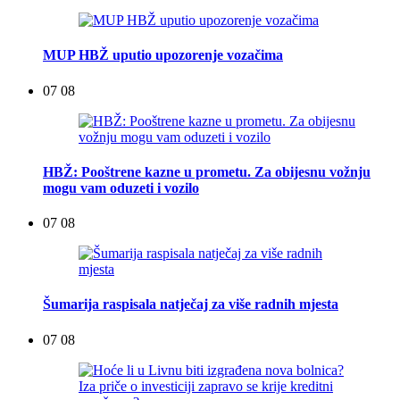
MUP HBŽ uputio upozorenje vozačima
07 08
HBŽ: Pooštrene kazne u prometu. Za obijesnu vožnju
mogu vam oduzeti i vozilo
07 08
Šumarija raspisala natječaj za više radnih mjesta
07 08