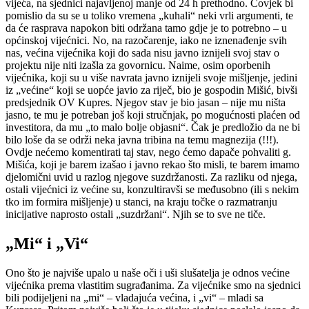
vijeća, na sjednici najavljenoj manje od 24 h prethodno. Čovjek bi
pomislio da su se u toliko vremena „kuhali“ neki vrli argumenti, te
da će rasprava napokon biti održana tamo gdje je to potrebno – u
općinskoj vijećnici. No, na razočarenje, iako ne iznenađenje svih
nas, većina vijećnika koji do sada nisu javno iznijeli svoj stav o
projektu nije niti izašla za govornicu. Naime, osim oporbenih
vijećnika, koji su u više navrata javno iznijeli svoje mišljenje, jedini
iz „većine“ koji se uopće javio za riječ, bio je gospodin Mišić, bivši
predsjednik OV Kupres. Njegov stav je bio jasan – nije mu ništa
jasno, te mu je potreban još koji stručnjak, po mogućnosti plaćen od
investitora, da mu „to malo bolje objasni“. Čak je predložio da ne bi
bilo loše da se održi neka javna tribina na temu magnezija (!!!).
Ovdje nećemo komentirati taj stav, nego ćemo dapače pohvaliti g.
Mišića, koji je barem izašao i javno rekao što misli, te barem imamo
djelomični uvid u razlog njegove suzdržanosti. Za razliku od njega,
ostali vijećnici iz većine su, konzultiravši se međusobno (ili s nekim
tko im formira mišljenje) u stanci, na kraju točke o razmatranju
inicijative naprosto ostali „suzdržani“. Njih se to sve ne tiče.
„Mi“ i „Vi“
Ono što je najviše upalo u naše oči i uši slušatelja je odnos većine
vijećnika prema vlastitim sugrađanima. Za vijećnike smo na sjednici
bili podijeljeni na „mi“ – vladajuća većina, i „vi“ – mladi sa