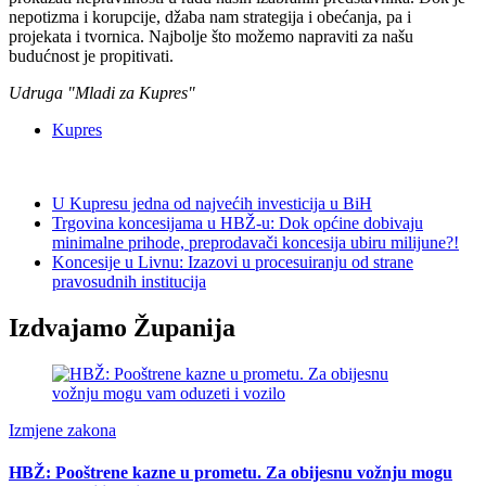
nepotizma i korupcije, džaba nam strategija i obećanja, pa i
projekata i tvornica. Najbolje što možemo napraviti za našu
budućnost je propitivati.
Udruga "Mladi za Kupres"
Kupres
U Kupresu jedna od najvećih investicija u BiH
Trgovina koncesijama u HBŽ-u: Dok općine dobivaju
minimalne prihode, preprodavači koncesija ubiru milijune?!
Koncesije u Livnu: Izazovi u procesuiranju od strane
pravosudnih institucija
Izdvajamo Županija
Izmjene zakona
HBŽ: Pooštrene kazne u prometu. Za obijesnu vožnju mogu