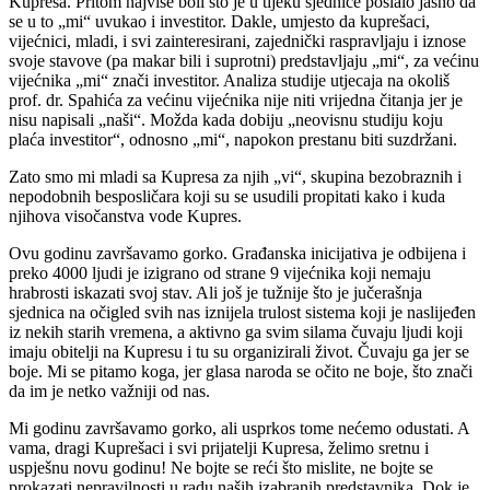
Kupresa. Pritom najviše boli što je u tijeku sjednice poslalo jasno da
se u to „mi“ uvukao i investitor. Dakle, umjesto da kuprešaci,
vijećnici, mladi, i svi zainteresirani, zajednički raspravljaju i iznose
svoje stavove (pa makar bili i suprotni) predstavljaju „mi“, za većinu
vijećnika „mi“ znači investitor. Analiza studije utjecaja na okoliš
prof. dr. Spahića za većinu vijećnika nije niti vrijedna čitanja jer je
nisu napisali „naši“. Možda kada dobiju „neovisnu studiju koju
plaća investitor“, odnosno „mi“, napokon prestanu biti suzdržani.
Zato smo mi mladi sa Kupresa za njih „vi“, skupina bezobraznih i
nepodobnih besposličara koji su se usudili propitati kako i kuda
njihova visočanstva vode Kupres.
Ovu godinu završavamo gorko. Građanska inicijativa je odbijena i
preko 4000 ljudi je izigrano od strane 9 vijećnika koji nemaju
hrabrosti iskazati svoj stav. Ali još je tužnije što je jučerašnja
sjednica na očigled svih nas iznijela trulost sistema koji je naslijeđen
iz nekih starih vremena, a aktivno ga svim silama čuvaju ljudi koji
imaju obitelji na Kupresu i tu su organizirali život. Čuvaju ga jer se
boje. Mi se pitamo koga, jer glasa naroda se očito ne boje, što znači
da im je netko važniji od nas.
Mi godinu završavamo gorko, ali usprkos tome nećemo odustati. A
vama, dragi Kuprešaci i svi prijatelji Kupresa, želimo sretnu i
uspješnu novu godinu! Ne bojte se reći što mislite, ne bojte se
prokazati nepravilnosti u radu naših izabranih predstavnika. Dok je