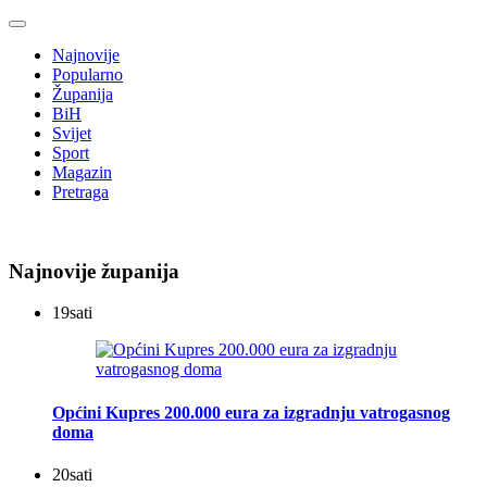
Najnovije
Popularno
Županija
BiH
Svijet
Sport
Magazin
Pretraga
Najnovije županija
19
sati
Općini Kupres 200.000 eura za izgradnju vatrogasnog
doma
20
sati