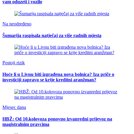
vam oduzeti i vozilo
Na neodređeno
Šumarija raspisala natječaj za više radnih mjesta
Postoji rizik
Hoće li u Livnu biti izgrađena nova bolnica? Iza priče o
investiciji zapravo se krije kreditni aranžman?
Mjesec dana
HBŽ: Od 10.kolovoza ponovno izvanredni prijevoz na
magistralnim pravcima