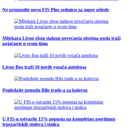
Ne propustite novu FIS Plus sedmicu za super uštede
Mljekara Livno zbog stalnog povećanja obujma posla traži
pojačanje u svom timu
Livno Bus traži 10 novih vozača autobusa
Pogledajte ponudu Bilo trade-a za kolovoz
U FIS-u ostvarite 15% popusta na kompletan asortiman
trpezarijskih stolova i stolica