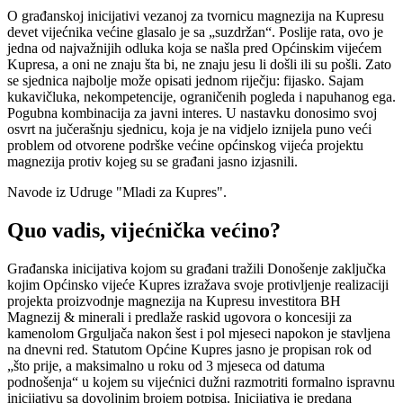
O građanskoj inicijativi vezanoj za tvornicu magnezija na Kupresu
devet vijećnika većine glasalo je sa „suzdržan“. Poslije rata, ovo je
jedna od najvažnijih odluka koja se našla pred Općinskim vijećem
Kupresa, a oni ne znaju šta bi, ne znaju jesu li došli ili su pošli. Zato
se sjednica najbolje može opisati jednom riječju: fijasko. Sajam
kukavičluka, nekompetencije, ograničenih pogleda i napuhanog ega.
Pogubna kombinacija za javni interes. U nastavku donosimo svoj
osvrt na jučerašnju sjednicu, koja je na vidjelo iznijela puno veći
problem od otvorene podrške većine općinskog vijeća projektu
magnezija protiv kojeg su se građani jasno izjasnili.
Navode iz Udruge "Mladi za Kupres".
Quo vadis, vijećnička većino?
Građanska inicijativa kojom su građani tražili Donošenje zaključka
kojim Općinsko vijeće Kupres izražava svoje protivljenje realizaciji
projekta proizvodnje magnezija na Kupresu investitora BH
Magnezij & minerali i predlaže raskid ugovora o koncesiji za
kamenolom Grguljača nakon šest i pol mjeseci napokon je stavljena
na dnevni red. Statutom Općine Kupres jasno je propisan rok od
„što prije, a maksimalno u roku od 3 mjeseca od datuma
podnošenja“ u kojem su vijećnici dužni razmotriti formalno ispravnu
inicijativu sa dovoljnim brojem potpisa. Inicijativa je predana